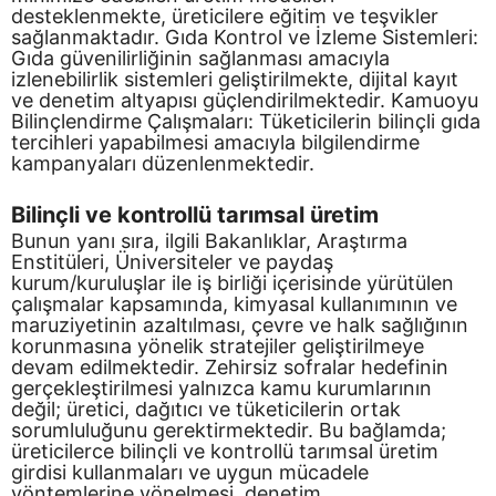
desteklenmekte, üreticilere eğitim ve teşvikler
sağlanmaktadır. Gıda Kontrol ve İzleme Sistemleri:
Gıda güvenilirliğinin sağlanması amacıyla
izlenebilirlik sistemleri geliştirilmekte, dijital kayıt
ve denetim altyapısı güçlendirilmektedir. Kamuoyu
Bilinçlendirme Çalışmaları: Tüketicilerin bilinçli gıda
tercihleri yapabilmesi amacıyla bilgilendirme
kampanyaları düzenlenmektedir.
Bilinçli ve kontrollü tarımsal üretim
Bunun yanı sıra, ilgili Bakanlıklar, Araştırma
Enstitüleri, Üniversiteler ve paydaş
kurum/kuruluşlar ile iş birliği içerisinde yürütülen
çalışmalar kapsamında, kimyasal kullanımının ve
maruziyetinin azaltılması, çevre ve halk sağlığının
korunmasına yönelik stratejiler geliştirilmeye
devam edilmektedir. Zehirsiz sofralar hedefinin
gerçekleştirilmesi yalnızca kamu kurumlarının
değil; üretici, dağıtıcı ve tüketicilerin ortak
sorumluluğunu gerektirmektedir. Bu bağlamda;
üreticilerce bilinçli ve kontrollü tarımsal üretim
girdisi kullanmaları ve uygun mücadele
yöntemlerine yönelmesi, denetim