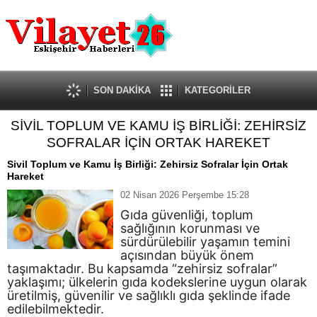
Güncel
Ekonomi
Politika
Eğitim
Sağlık
SON DAKİKA
KATEGORİLER
Spor
SİVİL TOPLUM VE KAMU İŞ BİRLİĞİ: ZEHİRSİZ
Kültür-Sanat
SOFRALAR İÇİN ORTAK HAREKET
Dünya
Röportaj
Sivil Toplum ve Kamu İş Birliği: Zehirsiz Sofralar İçin Ortak
Hareket
Tanıtım Yazısı
02 Nisan 2026 Perşembe 15:28
Gıda güvenliği, toplum
sağlığının korunması ve
sürdürülebilir yaşamın temini
açısından büyük önem
taşımaktadır. Bu kapsamda “zehirsiz sofralar”
yaklaşımı; ülkelerin gıda kodekslerine uygun olarak
üretilmiş, güvenilir ve sağlıklı gıda şeklinde ifade
edilebilmektedir.