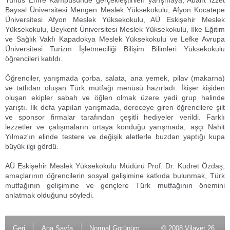
Yunus Emre Kampüsünde gerçekleştirilen yarışmaya, Abant İzzet
Baysal Üniversitesi Mengen Meslek Yüksekokulu, Afyon Kocatepe
Üniversitesi Afyon Meslek Yüksekokulu, AÜ Eskişehir Meslek
Yüksekokulu, Beykent Üniversitesi Meslek Yüksekokulu, İlke Eğitim
ve Sağlık Vakfı Kapadokya Meslek Yüksekokulu ve Lefke Avrupa
Üniversitesi Turizm İşletmeciliği Bilişim Bilimleri Yüksekokulu
öğrencileri katıldı.
Öğrenciler, yarışmada çorba, salata, ana yemek, pilav (makarna)
ve tatlıdan oluşan Türk mutfağı menüsü hazırladı. İkişer kişiden
oluşan ekipler sabah ve öğlen olmak üzere yedi grup halinde
yarıştı. İlk defa yapılan yarışmada, dereceye giren öğrencilere şilt
ve sponsor firmalar tarafından çeşitli hediyeler verildi. Farklı
lezzetler ve çalışmaların ortaya konduğu yarışmada, aşçı Nahit
Yılmaz'ın elinde testere ve değişik aletlerle buzdan yaptığı kupa
büyük ilgi gördü.
AÜ Eskişehir Meslek Yüksekokulu Müdürü Prof. Dr. Kudret Özdaş,
amaçlarının öğrencilerin sosyal gelişimine katkıda bulunmak, Türk
mutfağının gelişimine ve gençlere Türk mutfağının önemini
anlatmak olduğunu söyledi.
Geri
Ana Sayfa
Normal Görünüm
© 2008 Vilayet 26