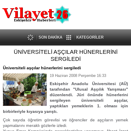
Güncel
Ekonomi
Politika
Eğitim
Sağlık
SON DAKİKA
KATEGORİLER
Spor
ÜNİVERSİTELİ AŞÇILAR HÜNERLERİNİ
Kültür-Sanat
SERGİLEDİ
Dünya
Röportaj
Üniversiteli aşçılar hünerlerini sergiledi
Tanıtım Yazısı
19 Haziran 2008 Perşembe 16:33
Eskişehir Anadolu Üniversitesi (AÜ)
tarafından "Ulusal Aşçılık Yarışması"
düzenlendi. Jüri önünde hünerlerini
sergileyen üniversiteli aşçılar,
yaptıkları yemeklerin 1. olması için
birbirleriyle kıyasıya yarıştı.
Çok sayıda öğretim görevlisi ve öğrenciler de aşçıların yemek
yapmalarını meraklı gözlerle izledi.