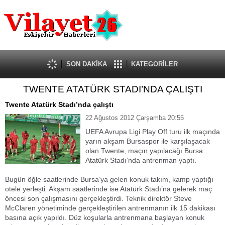
Güncel
Ekonomi
Politika
Eğitim
Sağlık
SON DAKİKA
KATEGORİLER
Spor
TWENTE ATATÜRK STADI’NDA ÇALIŞTI
Kültür-Sanat
Dünya
Twente Atatürk Stadı’nda çalıştı
Röportaj
22 Ağustos 2012 Çarşamba 20:55
Tanıtım Yazısı
UEFA Avrupa Ligi Play Off turu ilk maçında
yarın akşam Bursaspor ile karşılaşacak
olan Twente, maçın yapılacağı Bursa
Atatürk Stadı’nda antrenman yaptı.
Bugün öğle saatlerinde Bursa’ya gelen konuk takım, kamp yaptığı
otele yerleşti. Akşam saatlerinde ise Atatürk Stadı’na gelerek maç
öncesi son çalışmasını gerçekleştirdi. Teknik direktör Steve
McClaren yönetiminde gerçekleştirilen antrenmanın ilk 15 dakikası
basına açık yapıldı. Düz koşularla antrenmana başlayan konuk