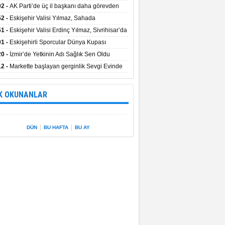
uştu
02 -
AK Parti’de üç il başkanı daha görevden
dı
52 -
Eskişehir Valisi Yılmaz, Sahada
elemelerde Bulundu
51 -
Eskişehir Valisi Erdinç Yılmaz, Sivrihisar’da
01 -
Eskişehirli Sporcular Dünya Kupası
rılarını Vali Yılmaz’la Paylaştı
20 -
İzmir’de Yetkinin Adı Sağlık Sen Oldu
12 -
Markette başlayan gerginlik Sevgi Evinde
 sardı.
K OKUNANLAR
|
|
DÜN
BU HAFTA
BU AY