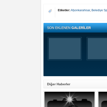
Etiketler:
Afyonkarahisar
,
Belediye S
SON EKLENEN
GALERİLER
Diğer Haberler