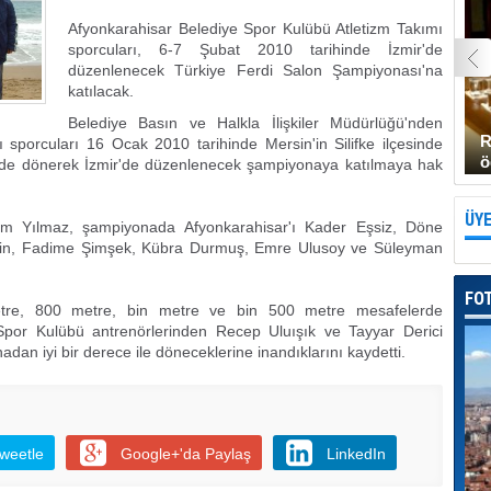
Afyonkarahisar Belediye Spor Kulübü Atletizm Takımı
sporcuları, 6-7 Şubat 2010 tarihinde İzmir'de
düzenlenecek Türkiye Ferdi Salon Şampiyonası'na
katılacak.
Belediye Basın ve Halkla İlişkiler Müdürlüğü'nden
R
 sporcuları 16 Ocak 2010 tarihinde Mersin'in Silifke ilçesinde
ö
ilde dönerek İzmir'de düzenlenecek şampiyonaya katılmaya hak
ÜYE
im Yılmaz, şampiyonada Afyonkarahisar'ı Kader Eşsiz, Döne
etin, Fadime Şimşek, Kübra Durmuş, Emre Ulusoy ve Süleyman
FO
etre, 800 metre, bin metre ve bin 500 metre mesafelerde
ye Spor Kulübü antrenörlerinden Recep Uluışık ve Tayyar Derici
an iyi bir derece ile döneceklerine inandıklarını kaydetti.
weetle
Google+'da Paylaş
LinkedIn