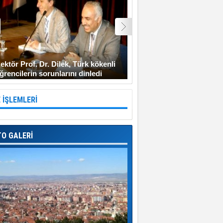
ektör Prof. Dr. Dilek, Türk kökenli
Şehit Uzman Çavuş Gen
ğrencilerin sorunlarını dinledi
Diyarbakır’a gitmeyi ken
 İŞLEMLERİ
TO GALERİ