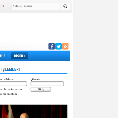
1 °C
°C
°C
e girdi
EHİR
DİĞER »
 İŞLEMLERİ
nıcı Adınız
Şifreniz
e olmak istiyorum
fremi unuttum
Paylaştı