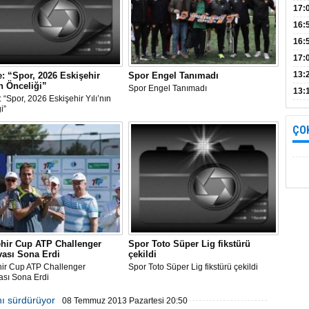
Bul
17:
alın
16:
İnc
16:
17:
Başa
13:
: “Spor, 2026 Eskişehir
Spor Engel Tanımadı
ın Önceliği”
Spor Engel Tanımadı
13:
 “Spor, 2026 Eskişehir Yılı’nın
yara
i”
ÇO
ehir Cup ATP Challenger
Spor Toto Süper Lig fikstürü
vası Sona Erdi
çekildi
hir Cup ATP Challenger
Spor Toto Süper Lig fikstürü çekildi
ası Sona Erdi
nı sürdürüyor
08 Temmuz 2013 Pazartesi 20:50