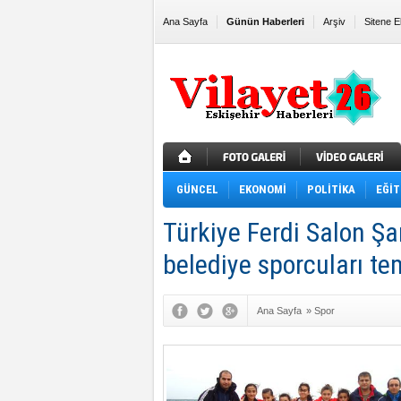
Ana Sayfa
Günün Haberleri
Arşiv
Sitene E
GÜNCEL
EKONOMİ
POLİTİKA
EĞİT
Türkiye Ferdi Salon Ş
belediye sporcuları te
Ana Sayfa
»
Spor