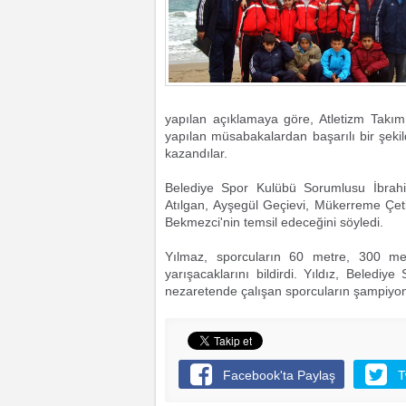
yapılan açıklamaya göre, Atletizm Takımı
yapılan müsabakalardan başarılı bir şek
kazandılar.
Belediye Spor Kulübü Sorumlusu İbrah
Atılgan, Ayşegül Geçievi, Mükerreme Ç
Bekmezci'nin temsil edeceğini söyledi.
Yılmaz, sporcuların 60 metre, 300 m
yarışacaklarını bildirdi. Yıldız, Beledi
nezaretende çalışan sporcuların şampiyonad
Facebook'ta Paylaş
T