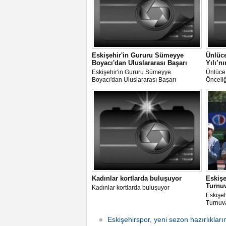
Eskişehir'in Gururu Sümeyye
Ünlüce
Boyacı'dan Uluslararası Başarı
Yılı’n
Eskişehir'in Gururu Sümeyye
Ünlüce:
Boyacı'dan Uluslararası Başarı
Önceliğ
Kadınlar kortlarda buluşuyor
Eskiş
Turnu
Kadınlar kortlarda buluşuyor
Eskişe
Turnuv
Eskişehirspor, yeni sezon hazırlıkları