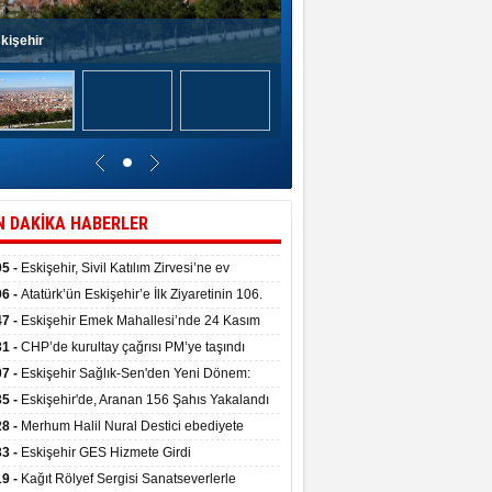
kişehir
N DAKİKA HABERLER
05 -
Eskişehir, Sivil Katılım Zirvesi’ne ev
pliği yaptı.
06 -
Atatürk’ün Eskişehir’e İlk Ziyaretinin 106.
 Törenle Kutlandı
47 -
Eskişehir Emek Mahallesi’nde 24 Kasım
kulu törenle hizmete girdi
31 -
CHP’de kurultay çağrısı PM’ye taşındı
07 -
Eskişehir Sağlık-Sen'den Yeni Dönem:
ata Teslim Alındı
35 -
Eskişehir'de, Aranan 156 Şahıs Yakalandı
28 -
Merhum Halil Nural Destici ebediyete
rlandı
33 -
Eskişehir GES Hizmete Girdi
19 -
Kağıt Rölyef Sergisi Sanatseverlerle