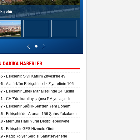
kişehir
N DAKİKA HABERLER
05 -
Eskişehir, Sivil Katılım Zirvesi’ne ev
pliği yaptı.
06 -
Atatürk’ün Eskişehir’e İlk Ziyaretinin 106.
 Törenle Kutlandı
47 -
Eskişehir Emek Mahallesi’nde 24 Kasım
kulu törenle hizmete girdi
31 -
CHP’de kurultay çağrısı PM’ye taşındı
07 -
Eskişehir Sağlık-Sen'den Yeni Dönem:
ata Teslim Alındı
35 -
Eskişehir'de, Aranan 156 Şahıs Yakalandı
28 -
Merhum Halil Nural Destici ebediyete
rlandı
33 -
Eskişehir GES Hizmete Girdi
19 -
Kağıt Rölyef Sergisi Sanatseverlerle