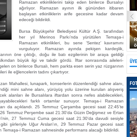
Ramazan etkinliklerini takip eden binlerce Bursalıyı
ağırlıyor. Ramazan ayının ilk gününden itibaren
başlayan etkinliklerin arife gecesine kadar devam
edeceği bildirildi.
Bursa Büyükşehir Belediyesi Kültür A.Ş. tarafından
her yıl Merinos Parkı’nda yürütülen Temaşa-i
R
Ramazan etkinlikleri, bu sene ‘Sentez’ kavramını
ö
vurguluyor. Ramazan ayında pekişen kardeşlik,
arının öne çıktığı, doğu ile batı ezgilerinin bir araya geldiği
ndan büyük ilgi ve takdir gördü. İftar sonrasında aileleri-
ÜYE
 gelen on binlerce Bursalı, hem parkta esen serin yaz rüzgarının
i ile eğlencelerin tadını çıkartıyor.
FO
an Mahallesi, lunapark, konserlerin düzenlendiği sahne alanı,
ndiği mini sahne alanı, yürüyüş yolu üzerine kurulan alışveriş
ek alanları ile Bursalılara iftardan sonra nefes alabilecekleri,
ayabilecekleri farklı ortamlar sunuyor. Temaşa-i Ramazan
amları da açıklandı. 25 Temmuz Çarşamba gecesi saat 22:45’te
nin, 26 Temmuz Perşembe saat 21:30’da Güzin Değişmez ve Ertan
kleri'nin, 27 Temmuz Cuma gecesi saat 21:30’da davudi sesiyle
 gibi şiirleriyle Uğur Arslan'ın, 29 Temmuz Pazar gecesi saat
in Temaşa-i Ramazan sahnesinde performans alacağı bildirildi.