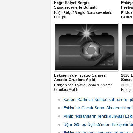
Kağıt Rölyef Sergisi
Eskişe
Sanatseverlerle Buluştu
Festiv
Kağıt Rölyef Sergisi Sanatseverlerle
Eskişeh
Buluştu
Festiva
Eskişehir'de Tiyatro Sahnesi
2026 E
Amatör Gruplara Açıldı
Sanat
Eskişehir'de Tiyatro Sahnesi Amatör
2026 Es
Gruplara Açıldı
Buluşm
Kaderli Kadınlar Kulübü sahnelere gü
Eskişehir Çocuk Sanat Akademisi açıl
Minik ressamların renkli dünyası Eski
Uğur Güneş Üçlüsü’nden Eskişehir’
Eskişehir’de genç sanatçılardan ara 