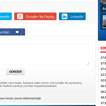
Es
weetle
Google+'da Paylaş
LinkedIn
umları
SO
17:
sahi
17:
Yılı
17:
İlko
12:
12:
mleler veya imalar, inançlara saldırı içeren, imla kuralları ile yazılmamış,
Mazb
k harflerle yazılmış yorumlar onaylanmamaktadır.
16:
16:
uğu
18:
ere henüz yorum eklenmemiştir.
17: