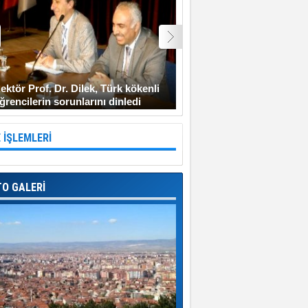
ektör Prof. Dr. Dilek, Türk kökenli
Şehit Uzman Çavuş Gen
ğrencilerin sorunlarını dinledi
Diyarbakır’a gitmeyi ken
 İŞLEMLERİ
TO GALERİ