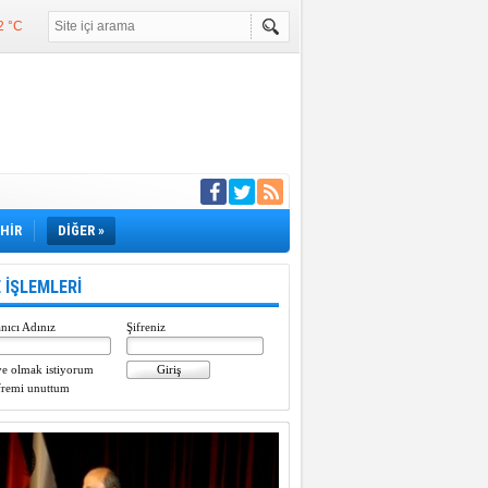
2 °C
°C
°C
e girdi
EHİR
DİĞER »
 İŞLEMLERİ
nıcı Adınız
Şifreniz
e olmak istiyorum
fremi unuttum
Paylaştı