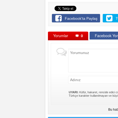
Facebook'ta Paylaş
T
Yorumlar
0
Facebook Yor
UYARI:
Küfür, hakaret, rencide edici cü
Türkçe karakter kullanılmayan ve büyü
Bu hab