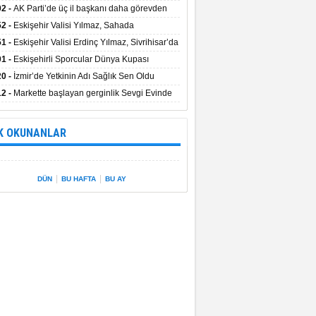
uştu
02 -
AK Parti’de üç il başkanı daha görevden
dı
52 -
Eskişehir Valisi Yılmaz, Sahada
elemelerde Bulundu
51 -
Eskişehir Valisi Erdinç Yılmaz, Sivrihisar’da
01 -
Eskişehirli Sporcular Dünya Kupası
rılarını Vali Yılmaz’la Paylaştı
20 -
İzmir’de Yetkinin Adı Sağlık Sen Oldu
12 -
Markette başlayan gerginlik Sevgi Evinde
 sardı.
K OKUNANLAR
|
|
DÜN
BU HAFTA
BU AY