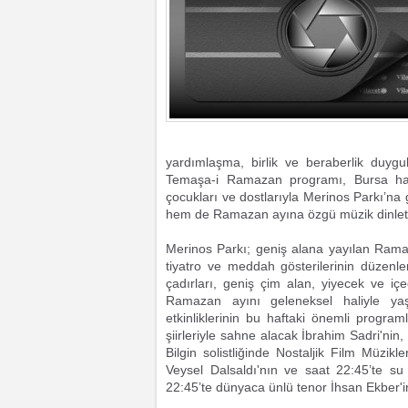
yardımlaşma, birlik ve beraberlik duygul
Temaşa-i Ramazan programı, Bursa halkı
çocukları ve dostlarıyla Merinos Parkı’na
hem de Ramazan ayına özgü müzik dinletiler
Merinos Parkı; geniş alana yayılan Ramaz
tiyatro ve meddah gösterilerinin düzenle
çadırları, geniş çim alan, yiyecek ve içec
Ramazan ayını geleneksel haliyle yaş
etkinliklerinin bu haftaki önemli progr
şiirleriyle sahne alacak İbrahim Sadri'
Bilgin solistliğinde Nostaljik Film Müzi
Veysel Dalsaldı'nın ve saat 22:45’te su
22:45’te dünyaca ünlü tenor İhsan Ekber'