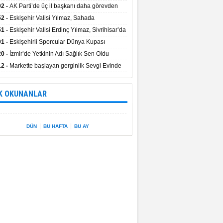
uştu
02 -
AK Parti’de üç il başkanı daha görevden
dı
52 -
Eskişehir Valisi Yılmaz, Sahada
elemelerde Bulundu
51 -
Eskişehir Valisi Erdinç Yılmaz, Sivrihisar’da
01 -
Eskişehirli Sporcular Dünya Kupası
rılarını Vali Yılmaz’la Paylaştı
20 -
İzmir’de Yetkinin Adı Sağlık Sen Oldu
12 -
Markette başlayan gerginlik Sevgi Evinde
 sardı.
K OKUNANLAR
|
|
DÜN
BU HAFTA
BU AY