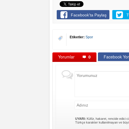
Facebook'ta Paylaş
T
Etiketler:
Spor
Yorumlar
0
Facebook Yor
UYARI:
Küfür, hakaret, rencide edici cü
Türkçe karakter kullanılmayan ve büyü