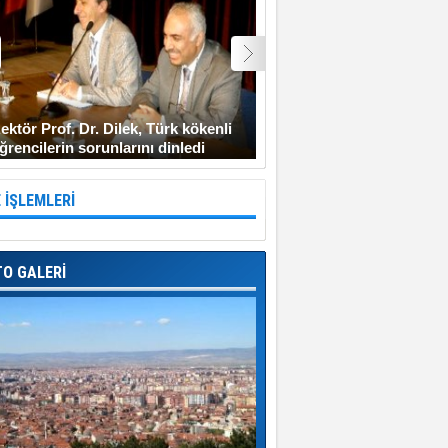
ektör Prof. Dr. Dilek, Türk kökenli
Şehit Uzman Çavuş Gen
ğrencilerin sorunlarını dinledi
Diyarbakır’a gitmeyi ken
 İŞLEMLERİ
TO GALERİ