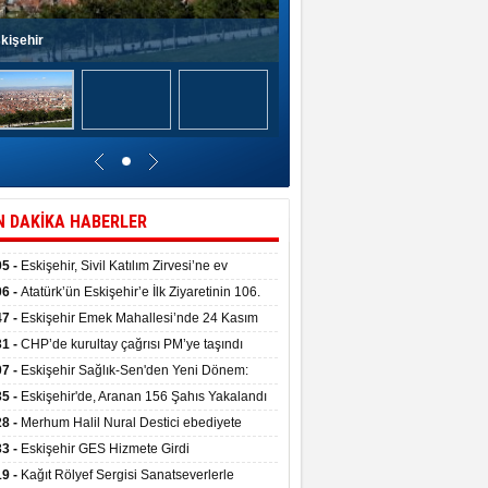
kişehir
N DAKİKA HABERLER
05 -
Eskişehir, Sivil Katılım Zirvesi’ne ev
pliği yaptı.
06 -
Atatürk’ün Eskişehir’e İlk Ziyaretinin 106.
 Törenle Kutlandı
47 -
Eskişehir Emek Mahallesi’nde 24 Kasım
kulu törenle hizmete girdi
31 -
CHP’de kurultay çağrısı PM’ye taşındı
07 -
Eskişehir Sağlık-Sen'den Yeni Dönem:
ata Teslim Alındı
35 -
Eskişehir'de, Aranan 156 Şahıs Yakalandı
28 -
Merhum Halil Nural Destici ebediyete
rlandı
33 -
Eskişehir GES Hizmete Girdi
19 -
Kağıt Rölyef Sergisi Sanatseverlerle