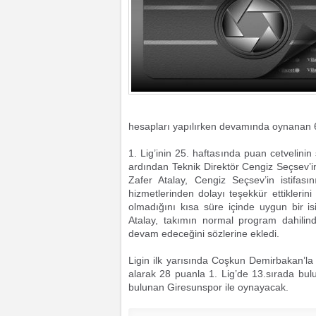
hesapları yapılırken devamında oynanan 6 
1. Lig’inin 25. haftasında puan cetvelinin
ardından Teknik Direktör Cengiz Seçsev’in 
Zafer Atalay, Cengiz Seçsev’in istifas
hizmetlerinden dolayı teşekkür ettiklerini
olmadığını kısa süre içinde uygun bir i
Atalay, takımın normal program dahilin
devam edeceğini sözlerine ekledi.
Ligin ilk yarısında Coşkun Demirbakan’la
alarak 28 puanla 1. Lig’de 13.sırada bul
bulunan Giresunspor ile oynayacak.