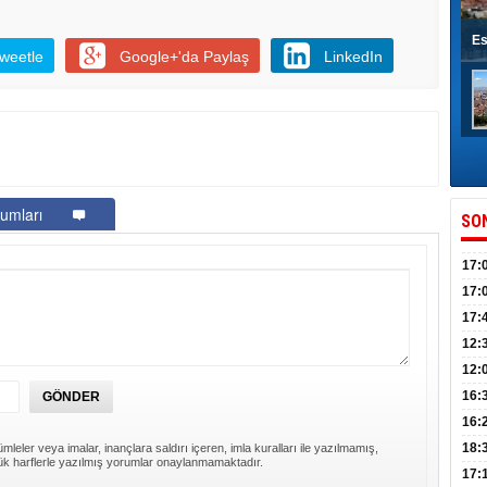
Es
weetle
Google+'da Paylaş
LinkedIn
umları
SO
17:
sahi
17:
Yılı
17:
İlko
12:
12:
Mazb
16:
16:
uğu
18:
mleler veya imalar, inançlara saldırı içeren, imla kuralları ile yazılmamış,
k harflerle yazılmış yorumlar onaylanmamaktadır.
17: