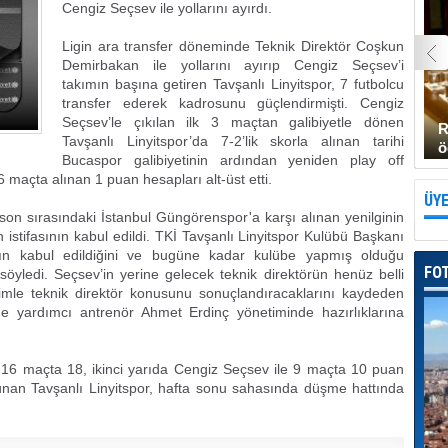
Cengiz Seçsev ile yollarını ayırdı.
Ligin ara transfer döneminde Teknik Direktör Coşkun
Demirbakan ile yollarını ayırıp Cengiz Seçsev’i
takımın başına getiren Tavşanlı Linyitspor, 7 futbolcu
transfer ederek kadrosunu güçlendirmişti. Cengiz
Seçsev’le çıkılan ilk 3 maçtan galibiyetle dönen
R
Tavşanlı Linyitspor’da 7-2’lik skorla alınan tarihi
ö
Bucaspor galibiyetinin ardından yeniden play off
maçta alınan 1 puan hesapları alt-üst etti.
ÜYE
 son sırasındaki İstanbul Güngörenspor'a karşı alınan yenilginin
istifasının kabul edildi. TKİ Tavşanlı Linyitspor Kulübü Başkanı
ının kabul edildiğini ve bugüne kadar kulübe yapmış olduğu
FO
 söyledi. Seçsev’in yerine gelecek teknik direktörün henüz belli
simle teknik direktör konusunu sonuçlandıracaklarını kaydeden
de yardımcı antrenör Ahmet Erdinç yönetiminde hazırlıklarına
 16 maçta 18, ikinci yarıda Cengiz Seçsev ile 9 maçta 10 puan
unan Tavşanlı Linyitspor, hafta sonu sahasında düşme hattında