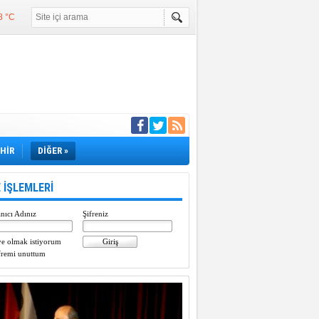
8 °C
°C
°C
e girdi
EHİR
DİĞER »
 İŞLEMLERİ
nıcı Adınız
Şifreniz
e olmak istiyorum
fremi unuttum
Paylaştı