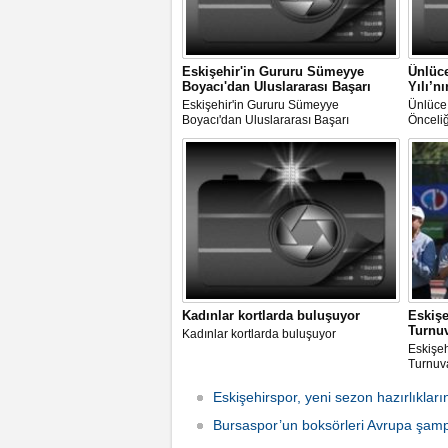
Eskişehir'in Gururu Sümeyye
Ünlüce
Boyacı'dan Uluslararası Başarı
Yılı’n
Eskişehir'in Gururu Sümeyye
Ünlüce:
Boyacı'dan Uluslararası Başarı
Önceliğ
Kadınlar kortlarda buluşuyor
Eskiş
Turnu
Kadınlar kortlarda buluşuyor
Eskişe
Turnuv
Eskişehirspor, yeni sezon hazırlıkları
Bursaspor’un boksörleri Avrupa şam