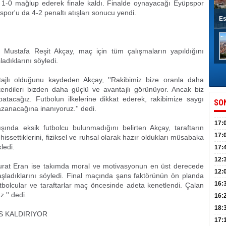
 1-0 mağlup ederek finale kaldı. Finalde oynayacağı Eyüpspor
por'u da 4-2 penaltı atışları sonucu yendi.
Es
ü Mustafa Reşit Akçay, maç için tüm çalışmaların yapıldığını
adıklarını söyledi.
ajlı olduğunu kaydeden Akçay, ''Rakibimiz bize oranla daha
kendileri bizden daha güçlü ve avantajlı görünüyor. Ancak biz
atacağız. Futbolun ilkelerine dikkat ederek, rakibimize saygı
SO
zanacağına inanıyoruz.'' dedi.
17:
şında eksik futbolcu bulunmadığını belirten Akçay, taraftarın
sahi
17:
issettiklerini, fiziksel ve ruhsal olarak hazır oldukları müsabaka
ledi.
Yılı
17:
İlko
12:
Murat Eran ise takımda moral ve motivasyonun en üst derecede
12:
şladıklarını söyledi. Final maçında şans faktörünün ön planda
Mazb
16:
utbolcular ve taraftarlar maç öncesinde adeta kenetlendi. Çalan
.'' dedi.
16:
uğu
18:
S KALDIRIYOR
17: