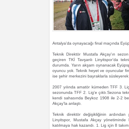
Antalya'da oynayacağı final maçında Eyüp
Teknik Direktör Mustafa Akçay'ın sezon
geçiren TKİ Tavşanlı Linyitspor'da tekn
durumda. Yarın akşam oynanacak Eyüpspo
oyuncu yok. Teknik heyet ve oyuncular fin
ise şehir merkezini bayraklarla süsleyer
2007 yılında amatör kümeden TFF 3. Lig
sezonunda TFF 2. Lig'e çıktı.Sezona tekn
kendi sahasında Beykoz 1908 ile 2-2 ber
Akçay'la anlaştı.
Teknik direktör değişikliğinin ardında
Linyitspor, Mustafa Akçay yönetiminde
katılmaya hak kazandı. 1. Lig için 8 takı