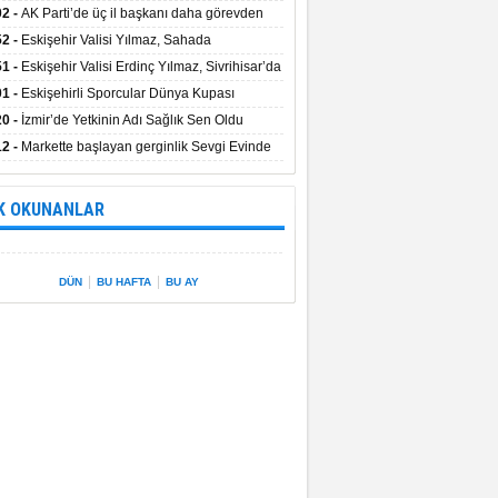
uştu
02 -
AK Parti’de üç il başkanı daha görevden
dı
52 -
Eskişehir Valisi Yılmaz, Sahada
elemelerde Bulundu
51 -
Eskişehir Valisi Erdinç Yılmaz, Sivrihisar’da
01 -
Eskişehirli Sporcular Dünya Kupası
rılarını Vali Yılmaz’la Paylaştı
20 -
İzmir’de Yetkinin Adı Sağlık Sen Oldu
12 -
Markette başlayan gerginlik Sevgi Evinde
 sardı.
K OKUNANLAR
|
|
DÜN
BU HAFTA
BU AY