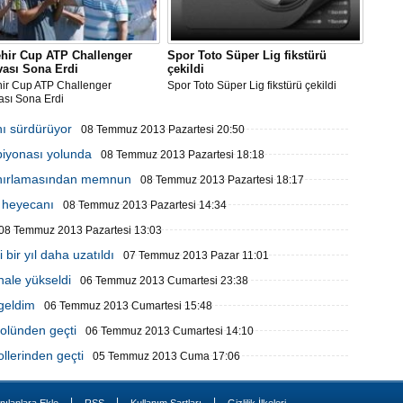
ehir Cup ATP Challenger
Spor Toto Süper Lig fikstürü
vası Sona Erdi
çekildi
hir Cup ATP Challenger
Spor Toto Süper Lig fikstürü çekildi
ası Sona Erdi
nı sürdürüyor
08 Temmuz 2013 Pazartesi 20:50
piyonası yolunda
08 Temmuz 2013 Pazartesi 18:18
ınırlamasından memnun
08 Temmuz 2013 Pazartesi 18:17
a heyecanı
08 Temmuz 2013 Pazartesi 14:34
08 Temmuz 2013 Pazartesi 13:03
bir yıl daha uzatıldı
07 Temmuz 2013 Pazar 11:01
nale yükseldi
06 Temmuz 2013 Cumartesi 23:38
geldim
06 Temmuz 2013 Cumartesi 15:48
rolünden geçti
06 Temmuz 2013 Cumartesi 14:10
ollerinden geçti
05 Temmuz 2013 Cuma 17:06
|
|
|