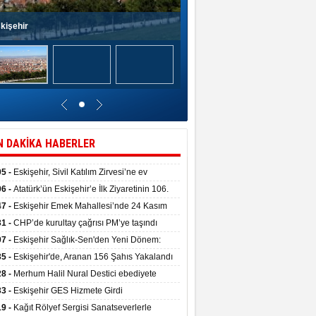
kişehir
N DAKİKA HABERLER
05 -
Eskişehir, Sivil Katılım Zirvesi’ne ev
pliği yaptı.
06 -
Atatürk’ün Eskişehir’e İlk Ziyaretinin 106.
 Törenle Kutlandı
47 -
Eskişehir Emek Mahallesi’nde 24 Kasım
kulu törenle hizmete girdi
31 -
CHP’de kurultay çağrısı PM’ye taşındı
07 -
Eskişehir Sağlık-Sen'den Yeni Dönem:
ata Teslim Alındı
35 -
Eskişehir'de, Aranan 156 Şahıs Yakalandı
28 -
Merhum Halil Nural Destici ebediyete
rlandı
33 -
Eskişehir GES Hizmete Girdi
19 -
Kağıt Rölyef Sergisi Sanatseverlerle