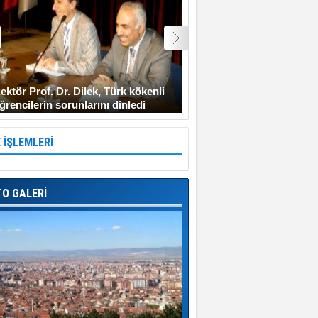
ektör Prof. Dr. Dilek, Türk kökenli
Şehit Uzman Çavuş Gen
ğrencilerin sorunlarını dinledi
Diyarbakır’a gitmeyi ken
 İŞLEMLERİ
TO GALERİ