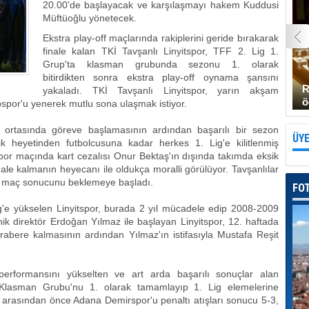
20.00'de başlayacak ve karşılaşmayı hakem Kuddusi
Müftüoğlu yönetecek.
Ekstra play-off maçlarında rakiplerini geride bırakarak
finale kalan TKİ Tavşanlı Linyitspor, TFF 2. Lig 1.
Grup'ta klasman grubunda sezonu 1. olarak
bitirdikten sonra ekstra play-off oynama şansını
R
yakaladı. TKİ Tavşanlı Linyitspor, yarın akşam
ö
spor'u yenerek mutlu sona ulaşmak istiyor.
 ortasında göreve başlamasının ardından başarılı bir sezon
ÜYE
ik heyetinden futbolcusuna kadar herkes 1. Lig'e kilitlenmiş
r maçında kart cezalısı Onur Bektaş'ın dışında takımda eksik
ale kalmanın heyecanı ile oldukça moralli görülüyor. Tavşanlılar
ek maç sonucunu beklemeye başladı.
FO
'e yükselen Linyitspor, burada 2 yıl mücadele edip 2008-2009
ik direktör Erdoğan Yılmaz ile başlayan Linyitspor, 12. haftada
abere kalmasının ardından Yılmaz'ın istifasıyla Mustafa Reşit
n performansını yükselten ve art arda başarılı sonuçlar alan
 Klasman Grubu'nu 1. olarak tamamlayıp 1. Lig elemelerine
m arasından önce Adana Demirspor'u penaltı atışları sonucu 5-3,