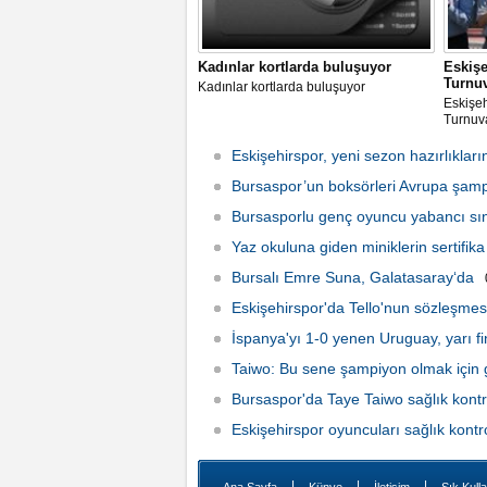
Kadınlar kortlarda buluşuyor
Eskiş
Turnu
Kadınlar kortlarda buluşuyor
Eskişe
Turnuv
Eskişehirspor, yeni sezon hazırlıkları
Bursaspor’un boksörleri Avrupa şam
Bursasporlu genç oyuncu yabancı s
Yaz okuluna giden miniklerin sertifik
Bursalı Emre Suna, Galatasaray‘da
Eskişehirspor'da Tello'nun sözleşmesi 
İspanya'yı 1-0 yenen Uruguay, yarı fi
Taiwo: Bu sene şampiyon olmak için 
Bursaspor'da Taye Taiwo sağlık kont
Eskişehirspor oyuncuları sağlık kontr
|
|
|