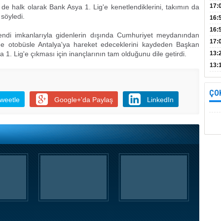
Bul
17:
de halk olarak Bank Asya 1. Lig'e kenetlendiklerini, takımın da
söyledi.
alın
16:
İnc
16:
kendi imkanlarıyla gidenlerin dışında Cumhuriyet meydanından
17:
e otobüsle Antalya'ya hareket edeceklerini kaydeden Başkan
Başa
 1. Lig'e çıkması için inançlarının tam olduğunu dile getirdi.
13:
13:
yara
ÇO
weetle
Google+'da Paylaş
LinkedIn