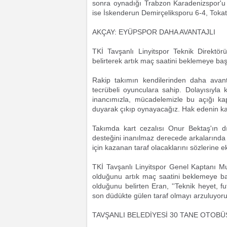
sonra oynadığı Trabzon Karadenizspor'u
ise İskenderun Demirçeliksporu 6-4, Tokats
AKÇAY: EYÜPSPOR DAHA AVANTAJLI
TKİ Tavşanlı Linyitspor Teknik Direktör
belirterek artık maç saatini beklemeye başl
Rakip takımın kendilerinden daha avant
tecrübeli oyunculara sahip. Dolayısıyla 
inancımızla, mücadelemizle bu açığı kap
duyarak çıkıp oynayacağız. Hak edenin ka
Takımda kart cezalısı Onur Bektaş'ın dı
desteğini inanılmaz derecede arkalarında h
için kazanan taraf olacaklarını sözlerine ek
TKİ Tavşanlı Linyitspor Genel Kaptanı 
olduğunu artık maç saatini beklemeye ba
olduğunu belirten Eran, ''Teknik heyet, f
son düdükte gülen taraf olmayı arzuluyoruz
TAVŞANLI BELEDİYESİ 30 TANE OTOBÜ