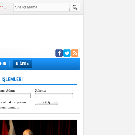
7 °C
°C
°C
e girdi
EHİR
DİĞER »
 İŞLEMLERİ
nıcı Adınız
Şifreniz
e olmak istiyorum
fremi unuttum
Paylaştı