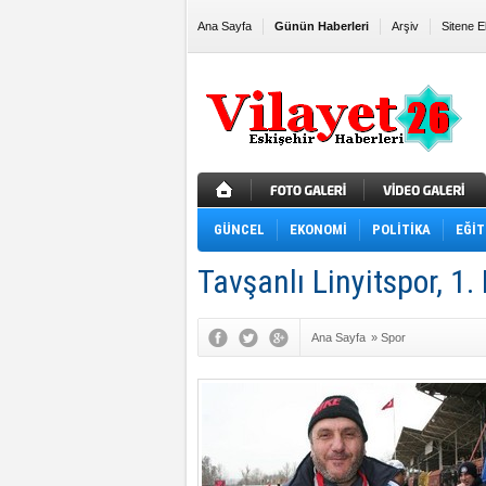
Ana Sayfa
Günün Haberleri
Arşiv
Sitene E
GÜNCEL
EKONOMİ
POLİTİKA
EĞİT
Tavşanlı Linyitspor, 1.
Ana Sayfa
»
Spor