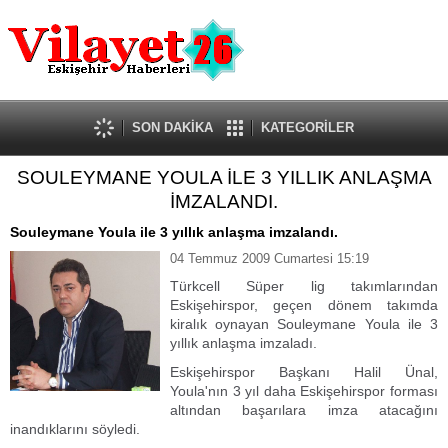
Güncel
Ekonomi
Politika
Eğitim
Sağlık
SON DAKİKA
KATEGORİLER
Spor
SOULEYMANE YOULA İLE 3 YILLIK ANLAŞMA
Kültür-Sanat
İMZALANDI.
Dünya
Röportaj
Souleymane Youla ile 3 yıllık anlaşma imzalandı.
Tanıtım Yazısı
04 Temmuz 2009 Cumartesi 15:19
Türkcell Süper lig takımlarından
Eskişehirspor, geçen dönem takımda
kiralık oynayan Souleymane Youla ile 3
yıllık anlaşma imzaladı.
Eskişehirspor Başkanı Halil Ünal,
Youla'nın 3 yıl daha Eskişehirspor forması
altından başarılara imza atacağını
inandıklarını söyledi.