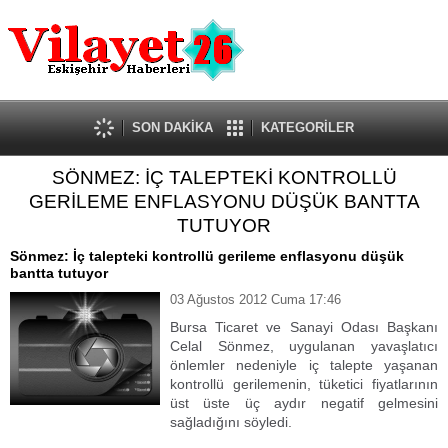
Güncel
Ekonomi
Politika
Eğitim
Sağlık
SON DAKİKA
KATEGORİLER
Spor
SÖNMEZ: İÇ TALEPTEKİ KONTROLLÜ
Kültür-Sanat
GERİLEME ENFLASYONU DÜŞÜK BANTTA
Dünya
TUTUYOR
Röportaj
Sönmez: İç talepteki kontrollü gerileme enflasyonu düşük
Tanıtım Yazısı
bantta tutuyor
03 Ağustos 2012 Cuma 17:46
Bursa Ticaret ve Sanayi Odası Başkanı
Celal Sönmez, uygulanan yavaşlatıcı
önlemler nedeniyle iç talepte yaşanan
kontrollü gerilemenin, tüketici fiyatlarının
üst üste üç aydır negatif gelmesini
sağladığını söyledi.