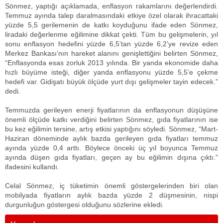
Sönmez, yaptığı açıklamada, enflasyon rakamlarını değerlendirdi.
Temmuz ayında talep daralmasındaki etkiye özel olarak ihracattaki
yüzde 5,5 gerilemenin de katkı koyduğunu ifade eden Sönmez,
liradaki değerlenme eğilimine dikkat çekti. Tüm bu gelişmelerin, yıl
sonu enflasyon hedefini yüzde 6,5’tan yüzde 6,2’ye revize eden
Merkez Bankası’nın hareket alanını genişlettiğini belirten Sönmez,
“Enflasyonda esas zorluk 2013 yılında. Bir yanda ekonomide daha
hızlı büyüme isteği, diğer yanda enflasyonu yüzde 5,5’e çekme
hedefi var. Gidişatı büyük ölçüde yurt dışı gelişmeler tayin edecek.”
dedi.
Temmuzda gerileyen enerji fiyatlarının da enflasyonun düşüşüne
önemli ölçüde katkı verdiğini belirten Sönmez, gıda fiyatlarının ise
bu kez eğilimin tersine, artış etkisi yaptığını söyledi. Sönmez, “Mart-
Haziran döneminde aylık bazda gerileyen gıda fiyatları temmuz
ayında yüzde 0,4 arttı. Böylece önceki üç yıl boyunca Temmuz
ayında düşen gıda fiyatları, geçen ay bu eğilimin dışına çıktı.”
ifadesini kullandı.
Celal Sönmez, iç tüketimin önemli göstergelerinden biri olan
mobilyada fiyatların aylık bazda yüzde 2 düşmesinin, nispi
durgunluğun göstergesi olduğunu sözlerine ekledi.