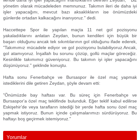
ileride daha iyi işler yapacağını inandıklarını belirten Zeydan, " Biz
yönetim olarak mücadeleden memnunuz. Takımın ileri de daha iyi
işler yapacağını, mevcut bazı aksaklıkların ise önümüzdeki
günlerde ortadan kalkacağını inanıyoruz." dedi.
Haccettepe Spor ile yapılan maçta 11 net gol pozisyonu
yakaladıklarını anlatan Zeydan, bunun kendileri için büyük bir
başarı olduğunu ancak tek sıkıntılarının gol olduğunu ifade ederek,
"Takımımız mücadele ediyor ve gol pozisyonu bulabiliyoruz.Ancak,
gol atamıyoruz. İnşallah bu sorunu çözüp, gollü maçlar göreceğiz.
Kesinlikle takımımız güveniyoruz. Bu takımın iyi işler yapacağını
düşünüyoruz." şeklinde konuştu.
Hafta sonu Fenerbahçe ve Bursaspor ile özel maç yapmak
istediklerini dile getiren Zeydan, şöyle devam etti:
"Önümüzde bay haftası var. Bu süreç için Fenerbahçe ve
Bursaspor'a özel maç teklifinde bulunduk. Eğer teklif kabul edilirse
Eskişehir'de veya tarafların istediği bir yerde hafta sonu özel maç
yapmak istiyoruz. Bunun içinde çalışmalarımızı sürdürüyoruz. Bu
haftayı boş geçirmek istemiyoruz."
Yorumlar