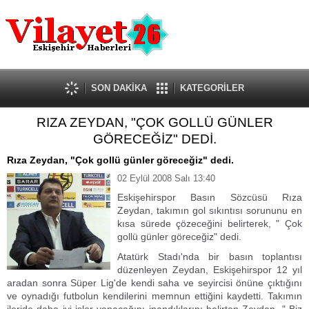
Güncel
Ekonomi
Politika
Eğitim
Sağlık
SON DAKİKA
KATEGORİLER
Spor
RIZA ZEYDAN, "ÇOK GOLLÜ GÜNLER
Kültür-Sanat
GÖRECEĞİZ" DEDİ.
Dünya
Röportaj
Rıza Zeydan, "Çok gollü günler göreceğiz" dedi.
Tanıtım Yazısı
02 Eylül 2008 Salı 13:40
Eskişehirspor Basın Sözcüsü Rıza
Zeydan, takımın gol sıkıntısı sorununu en
kısa sürede çözeceğini belirterek, " Çok
gollü günler göreceğiz" dedi.
Atatürk Stadı'nda bir basın toplantısı
düzenleyen Zeydan, Eskişehirspor 12 yıl
aradan sonra Süper Lig'de kendi saha ve seyircisi önüne çıktığını
ve oynadığı futbolun kendilerini memnun ettiğini kaydetti. Takımın