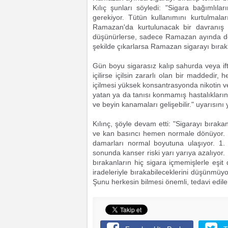
Kılıç şunları söyledi: "Sigara bağımlıla
gerekiyor. Tütün kullanımını kurtulmala
Ramazan'da kurtulunacak bir davranış 
düşünürlerse, sadece Ramazan ayında de
şekilde çıkarlarsa Ramazan sigarayı bırakma
Gün boyu sigarasız kalıp sahurda veya ifta
içilirse içilsin zararlı olan bir maddedir
içilmesi yüksek konsantrasyonda nikotin ve
yatan ya da tanısı konmamış hastalıkların 
ve beyin kanamaları gelişebilir." uyarısını 
Kılınç, şöyle devam etti: "Sigarayı bıraka
ve kan basıncı hemen normale dönüyor. 
damarları normal boyutuna ulaşıyor. 1. y
sonunda kanser riski yarı yarıya azalıyor.
bırakanların hiç sigara içmemişlerle eşit 
iradeleriyle bırakabileceklerini düşünmü
Şunu herkesin bilmesi önemli, tedavi edileb