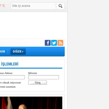
7 °C
°C
°C
e girdi
EHİR
DİĞER »
 İŞLEMLERİ
nıcı Adınız
Şifreniz
e olmak istiyorum
fremi unuttum
Paylaştı