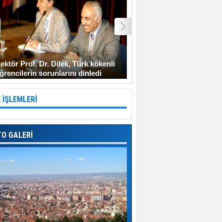
ektör Prof. Dr. Dilek, Türk kökenli
Şehit Uzman Çavuş Gen
ğrencilerin sorunlarını dinledi
Diyarbakır’a gitmeyi ken
 İŞLEMLERİ
TO GALERİ