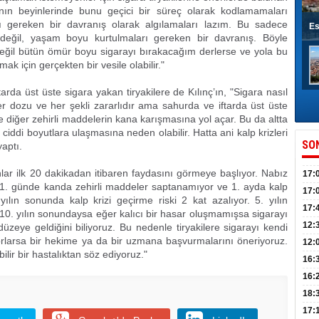
rının beyinlerinde bunu geçici bir süreç olarak kodlamamaları
rı gereken bir davranış olarak algılamaları lazım. Bu sadece
Es
değil, yaşam boyu kurtulmaları gereken bir davranış. Böyle
ğil bütün ömür boyu sigarayı bırakacağım derlerse ve yola bu
k için gerçekten bir vesile olabilir."
rda üst üste sigara yakan tiryakilere de Kılınç’ın, "Sigara nasıl
, her dozu ve her şekli zararlıdır ama sahurda ve iftarda üst üste
 diğer zehirli maddelerin kana karışmasına yol açar. Bu da altta
ciddi boyutlara ulaşmasına neden olabilir. Hatta ani kalp krizleri
SO
yaptı.
nlar ilk 20 dakikadan itibaren faydasını görmeye başlıyor. Nabız
17:
1. günde kanda zehirli maddeler saptanamıyor ve 1. ayda kalp
sahi
17:
ılın sonunda kalp krizi geçirme riski 2 kat azalıyor. 5. yılın
Yılı
17:
 10. yılın sonundaysa eğer kalıcı bir hasar oluşmamışsa sigarayı
İlko
12:
düzeye geldiğini biliyoruz. Bu nedenle tiryakilere sigarayı kendi
yorlarsa bir hekime ya da bir uzmana başvurmalarını öneriyoruz.
12:
ilir bir hastalıktan söz ediyoruz."
Mazb
16:
16:
uğu
18:
17: