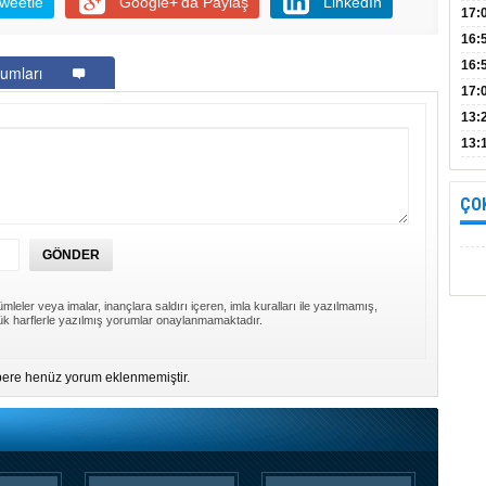
weetle
Google+'da Paylaş
LinkedIn
Bul
17:
alın
16:
İnc
16:
umları
17:
Başa
13:
13:
yara
ÇO
mleler veya imalar, inançlara saldırı içeren, imla kuralları ile yazılmamış,
k harflerle yazılmış yorumlar onaylanmamaktadır.
ere henüz yorum eklenmemiştir.