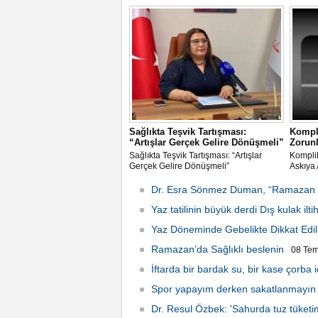
Sağlıkta Teşvik Tartışması:
Kompl
“Artışlar Gerçek Gelire Dönüşmeli”
Zorunl
Sağlıkta Teşvik Tartışması: “Artışlar
Kompli
Gerçek Gelire Dönüşmeli”
Askıya 
Dr. Esra Sönmez Duman, “Ramazan ayı 
Perşembe 00:19
Yaz tatilinin büyük derdi Dış kulak ilti
Yaz Döneminde Gebelikte Dikkat Edi
Ramazan’da Sağlıklı beslenin
08 Tem
İftarda bir bardak su, bir kase çorba 
Spor yapayım derken sakatlanmayın
Dr. Resul Özbek: 'Sahurda tuz tüketim