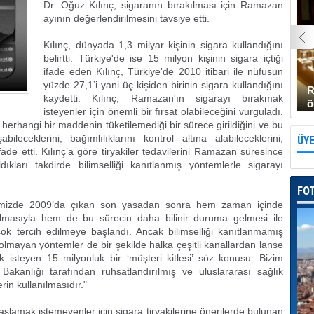
Dr. Oğuz Kılınç, sigaranın bırakılması için Ramazan
ayının değerlendirilmesini tavsiye etti.
Kılınç, dünyada 1,3 milyar kişinin sigara kullandığını
belirtti. Türkiye'de ise 15 milyon kişinin sigara içtiği
ifade eden Kılınç, Türkiye'de 2010 itibari ile nüfusun
yüzde 27,1’i yani üç kişiden birinin sigara kullandığını
R
kaydetti. Kılınç, Ramazan'ın sigarayı bırakmak
ö
isteyenler için önemli bir fırsat olabileceğini vurguladı.
erhangi bir maddenin tüketilemediği bir sürece girildiğini ve bu
ileceklerini, bağımlılıklarını kontrol altına alabileceklerini,
ÜYE
ifade etti. Kılınç’a göre tiryakiler tedavilerini Ramazan süresince
ıkları takdirde bilimselliği kanıtlanmış yöntemlerle sigarayı
FO
"Ülkemizde 2009’da çıkan son yasadan sonra hem zaman içinde
rılmasıyla hem de bu sürecin daha bilinir duruma gelmesi ile
çok tercih edilmeye başlandı. Ancak bilimselliği kanıtlanmamış
olmayan yöntemler de bir şekilde halka çeşitli kanallardan lanse
k isteyen 15 milyonluk bir ‘müşteri kitlesi’ söz konusu. Bizim
k Bakanlığı tarafından ruhsatlandırılmış ve uluslararası sağlık
rin kullanılmasıdır."
şlamak istemeyenler için sigara tiryakilerine önerilerde bulunan