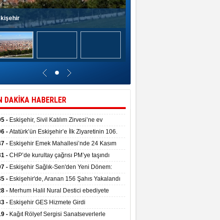
kişehir
N DAKİKA HABERLER
05 -
Eskişehir, Sivil Katılım Zirvesi’ne ev
pliği yaptı.
06 -
Atatürk’ün Eskişehir’e İlk Ziyaretinin 106.
 Törenle Kutlandı
47 -
Eskişehir Emek Mahallesi’nde 24 Kasım
kulu törenle hizmete girdi
31 -
CHP’de kurultay çağrısı PM’ye taşındı
07 -
Eskişehir Sağlık-Sen'den Yeni Dönem:
ata Teslim Alındı
35 -
Eskişehir'de, Aranan 156 Şahıs Yakalandı
28 -
Merhum Halil Nural Destici ebediyete
rlandı
33 -
Eskişehir GES Hizmete Girdi
19 -
Kağıt Rölyef Sergisi Sanatseverlerle