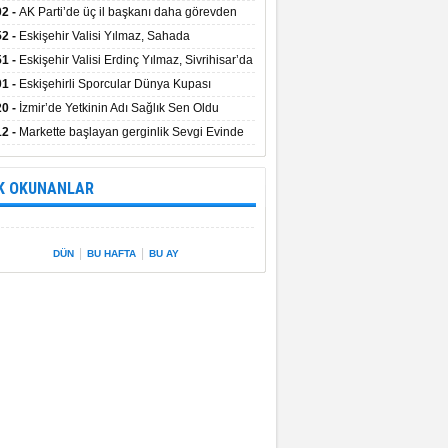
uştu
02 -
AK Parti’de üç il başkanı daha görevden
dı
52 -
Eskişehir Valisi Yılmaz, Sahada
elemelerde Bulundu
51 -
Eskişehir Valisi Erdinç Yılmaz, Sivrihisar’da
01 -
Eskişehirli Sporcular Dünya Kupası
rılarını Vali Yılmaz’la Paylaştı
20 -
İzmir’de Yetkinin Adı Sağlık Sen Oldu
12 -
Markette başlayan gerginlik Sevgi Evinde
 sardı.
K OKUNANLAR
|
|
DÜN
BU HAFTA
BU AY