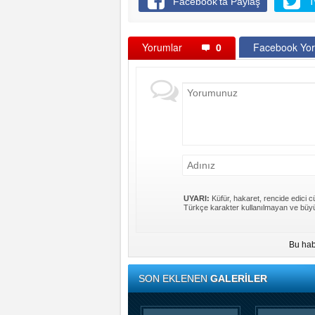
Facebook'ta Paylaş
T
Yorumlar
0
Facebook Yor
UYARI:
Küfür, hakaret, rencide edici cü
Türkçe karakter kullanılmayan ve büyü
Bu hab
SON EKLENEN
GALERİLER