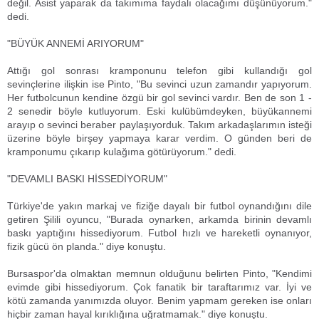
değil. Asist yaparak da takımıma faydalı olacağımı düşünüyorum."
dedi.
"BÜYÜK ANNEMİ ARIYORUM"
Attığı gol sonrası kramponunu telefon gibi kullandığı gol
sevinçlerine ilişkin ise Pinto, "Bu sevinci uzun zamandır yapıyorum.
Her futbolcunun kendine özgü bir gol sevinci vardır. Ben de son 1 -
2 senedir böyle kutluyorum. Eski kulübümdeyken, büyükannemi
arayıp o sevinci beraber paylaşıyorduk. Takım arkadaşlarımın isteği
üzerine böyle birşey yapmaya karar verdim. O günden beri de
kramponumu çıkarıp kulağıma götürüyorum." dedi.
"DEVAMLI BASKI HİSSEDİYORUM"
Türkiye'de yakın markaj ve fiziğe dayalı bir futbol oynandığını dile
getiren Şilili oyuncu, "Burada oynarken, arkamda birinin devamlı
baskı yaptığını hissediyorum. Futbol hızlı ve hareketli oynanıyor,
fizik gücü ön planda." diye konuştu.
Bursaspor'da olmaktan memnun olduğunu belirten Pinto, "Kendimi
evimde gibi hissediyorum. Çok fanatik bir taraftarımız var. İyi ve
kötü zamanda yanımızda oluyor. Benim yapmam gereken ise onları
hiçbir zaman hayal kırıklığına uğratmamak." diye konuştu.