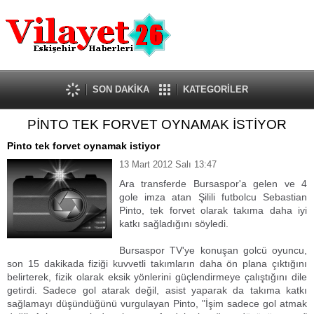
Güncel
Ekonomi
Politika
Eğitim
Sağlık
SON DAKİKA
KATEGORİLER
Spor
PİNTO TEK FORVET OYNAMAK İSTİYOR
Kültür-Sanat
Dünya
Pinto tek forvet oynamak istiyor
Röportaj
13 Mart 2012 Salı 13:47
Tanıtım Yazısı
Ara transferde Bursaspor'a gelen ve 4
gole imza atan Şilili futbolcu Sebastian
Pinto, tek forvet olarak takıma daha iyi
katkı sağladığını söyledi.
Bursaspor TV'ye konuşan golcü oyuncu,
son 15 dakikada fiziği kuvvetli takımların daha ön plana çıktığını
belirterek, fizik olarak eksik yönlerini güçlendirmeye çalıştığını dile
getirdi. Sadece gol atarak değil, asist yaparak da takıma katkı
sağlamayı düşündüğünü vurgulayan Pinto, "İşim sadece gol atmak