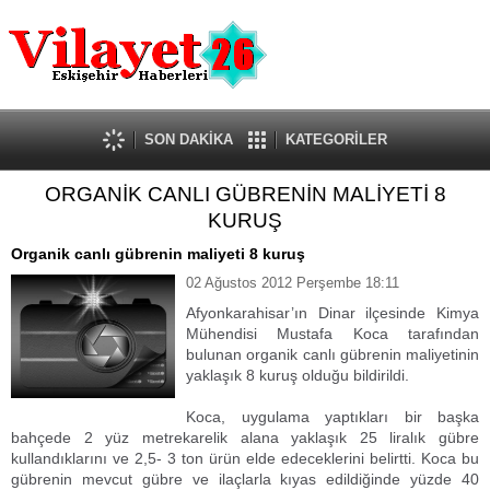
Güncel
Ekonomi
Politika
Eğitim
Sağlık
SON DAKİKA
KATEGORİLER
Spor
ORGANİK CANLI GÜBRENİN MALİYETİ 8
Kültür-Sanat
KURUŞ
Dünya
Röportaj
Organik canlı gübrenin maliyeti 8 kuruş
Tanıtım Yazısı
02 Ağustos 2012 Perşembe 18:11
Afyonkarahisar’ın Dinar ilçesinde Kimya
Mühendisi Mustafa Koca tarafından
bulunan organik canlı gübrenin maliyetinin
yaklaşık 8 kuruş olduğu bildirildi.
Koca, uygulama yaptıkları bir başka
bahçede 2 yüz metrekarelik alana yaklaşık 25 liralık gübre
kullandıklarını ve 2,5- 3 ton ürün elde edeceklerini belirtti. Koca bu
gübrenin mevcut gübre ve ilaçlarla kıyas edildiğinde yüzde 40