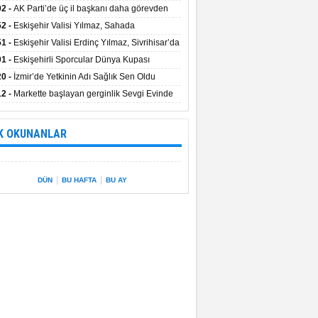
uştu
02 -
AK Parti’de üç il başkanı daha görevden
dı
52 -
Eskişehir Valisi Yılmaz, Sahada
elemelerde Bulundu
51 -
Eskişehir Valisi Erdinç Yılmaz, Sivrihisar’da
01 -
Eskişehirli Sporcular Dünya Kupası
rılarını Vali Yılmaz’la Paylaştı
20 -
İzmir’de Yetkinin Adı Sağlık Sen Oldu
12 -
Markette başlayan gerginlik Sevgi Evinde
 sardı.
K OKUNANLAR
|
|
DÜN
BU HAFTA
BU AY