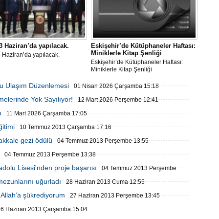
3 Haziran’da yapılacak.
Eskişehir’de Kütüphaneler Haftası:
Miniklerle Kitap Şenliği
 Haziran’da yapılacak.
Eskişehir’de Kütüphaneler Haftası:
Miniklerle Kitap Şenliği
lu Ulaşım Düzenlemesi
01 Nisan 2026 Çarşamba 15:18
elerinde Yok Sayılıyor!
12 Mart 2026 Perşembe 12:41
ı
11 Mart 2026 Çarşamba 17:05
itimi
10 Temmuz 2013 Çarşamba 17:16
akkale gezi ödülü
04 Temmuz 2013 Perşembe 13:55
04 Temmuz 2013 Perşembe 13:38
olu Lisesi'nden proje başarısı
04 Temmuz 2013 Perşembe
ezunlarını uğurladı
28 Haziran 2013 Cuma 12:55
 Allah’a şükrediyorum
27 Haziran 2013 Perşembe 13:45
26 Haziran 2013 Çarşamba 15:04