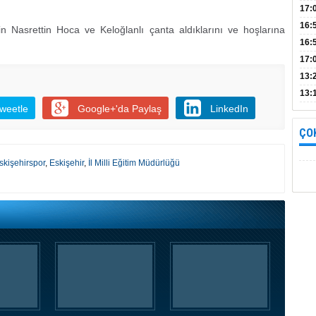
Bul
17:
alın
16:
n Nasrettin Hoca ve Keloğlanlı çanta aldıklarını ve hoşlarına
İnc
16:
17:
Başa
13:
13:
weetle
Google+'da Paylaş
LinkedIn
yara
ÇO
skişehirspor
,
Eskişehir
,
İl Milli Eğitim Müdürlüğü