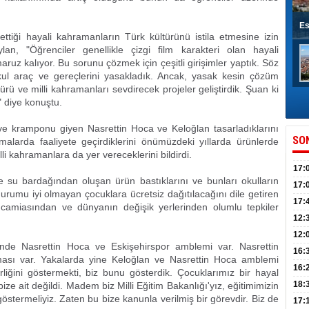
Es
ettiği hayali kahramanların Türk kültürünü istila etmesine izin
lan, "Öğrenciler genellikle çizgi film karakteri olan hayali
maruz kalıyor. Bu sorunu çözmek için çeşitli girişimler yaptık. Söz
kul araç ve gereçlerini yasakladık. Ancak, yasak kesin çözüm
ürü ve milli kahramanları sevdirecek projeler geliştirdik. Şuan ki
" diye konuştu.
 ve kramponu giyen Nasrettin Hoca ve Keloğlan tasarladıklarını
SO
tmalarda faaliyete geçirdiklerini önümüzdeki yıllarda ürünlerde
i kahramanlara da yer vereceklerini bildirdi.
17:
 su bardağından oluşan ürün bastıklarını ve bunları okulların
sahi
17:
rumu iyi olmayan çocuklara ücretsiz dağıtılacağını dile getiren
Yılı
17:
tim camiasından ve dünyanın değişik yerlerinden olumlu tepkiler
İlko
12:
12:
rinde Nasrettin Hoca ve Eskişehirspor amblemi var. Nasrettin
Mazb
16:
ması var. Yakalarda yine Keloğlan ve Nasrettin Hoca amblemi
16:
rliğini göstermekti, biz bunu gösterdik. Çocuklarımız bir hayal
uğu
18:
ze ait değildi. Madem biz Milli Eğitim Bakanlığı'yız, eğitimimizin
östermeliyiz. Zaten bu bize kanunla verilmiş bir görevdir. Biz de
17: