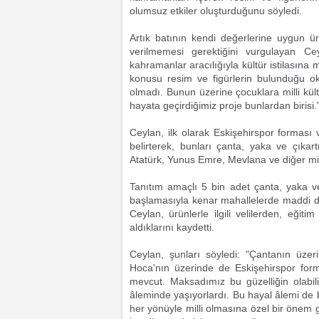
olumsuz etkiler oluşturduğunu söyledi.
Artık batının kendi değerlerine uygun ür
verilmemesi gerektiğini vurgulayan Cey
kahramanlar aracılığıyla kültür istilasına 
konusu resim ve figürlerin bulunduğu o
olmadı. Bunun üzerine çocuklara milli kült
hayata geçirdiğimiz proje bunlardan birisi.
Ceylan, ilk olarak Eskişehirspor forması
belirterek, bunları çanta, yaka ve çıkar
Atatürk, Yunus Emre, Mevlana ve diğer mill
Tanıtım amaçlı 5 bin adet çanta, yaka ve
başlamasıyla kenar mahallelerde maddi du
Ceylan, ürünlerle ilgili velilerden, eği
aldıklarını kaydetti.
Ceylan, şunları söyledi: "Çantanın üze
Hoca'nın üzerinde de Eskişehirspor for
mevcut. Maksadımız bu güzelliğin olabili
âleminde yaşıyorlardı. Bu hayal âlemi de bi
her yönüyle milli olmasına özel bir önem g