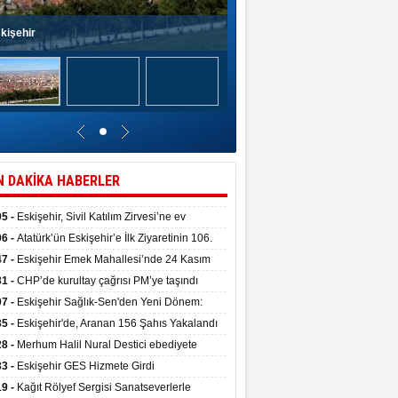
kişehir
N DAKİKA HABERLER
05 -
Eskişehir, Sivil Katılım Zirvesi’ne ev
pliği yaptı.
06 -
Atatürk’ün Eskişehir’e İlk Ziyaretinin 106.
 Törenle Kutlandı
47 -
Eskişehir Emek Mahallesi’nde 24 Kasım
kulu törenle hizmete girdi
31 -
CHP’de kurultay çağrısı PM’ye taşındı
07 -
Eskişehir Sağlık-Sen'den Yeni Dönem:
ata Teslim Alındı
35 -
Eskişehir'de, Aranan 156 Şahıs Yakalandı
28 -
Merhum Halil Nural Destici ebediyete
rlandı
33 -
Eskişehir GES Hizmete Girdi
19 -
Kağıt Rölyef Sergisi Sanatseverlerle