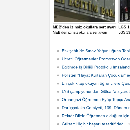
MEB’den izinsiz okullara sert uyarı
​LGS 1
MEB’den izinsiz okullara sert uyarı
​LGS 13
Eskişehir’de Sınav Yoğunluğuna Top
Ücretli Öğretmenler Promosyon Ödem
Eğitimde İş Birliği Protokolü İmzaland
Polisten "Hayat Kurtaran Çocuklar" eğ
En çok kitap okuyan öğrencilere Çan
LYS şampiyonundan Gülsar’a ziyaret
Orhangazi Öğretmen Eyüp Topçu Anad
12:05
Darüşşafaka Cemiyeti, 139. Dönem m
Rektör Dilek: Öğretmen olduğum için
Gülsar: Hiç bir başarı tesadüf değil