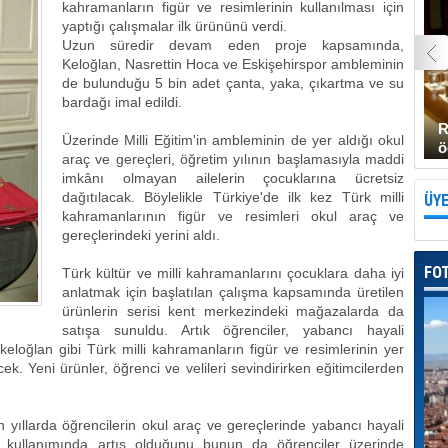
kahramanların figür ve resimlerinin kullanılması için
yaptığı çalışmalar ilk ürününü verdi.
Uzun süredir devam eden proje kapsamında,
Keloğlan, Nasrettin Hoca ve Eskişehirspor ambleminin
de bulunduğu 5 bin adet çanta, yaka, çıkartma ve su
bardağı imal edildi.
R
Üzerinde Milli Eğitim'in ambleminin de yer aldığı okul
ö
araç ve gereçleri, öğretim yılının başlamasıyla maddi
imkânı olmayan ailelerin çocuklarına ücretsiz
dağıtılacak. Böylelikle Türkiye'de ilk kez Türk milli
ÜYE
kahramanlarının figür ve resimleri okul araç ve
gereçlerindeki yerini aldı.
FO
Türk kültür ve milli kahramanlarını çocuklara daha iyi
anlatmak için başlatılan çalışma kapsamında üretilen
ürünlerin serisi kent merkezindeki mağazalarda da
satışa sunuldu. Artık öğrenciler, yabancı hayali
eloğlan gibi Türk milli kahramanların figür ve resimlerinin yer
cek. Yeni ürünler, öğrenci ve velileri sevindirirken eğitimcilerden
n yıllarda öğrencilerin okul araç ve gereçlerinde yabancı hayali
n kullanımında artış olduğunu bunun da öğrenciler üzerinde