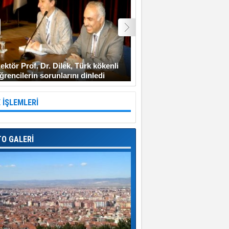
ektör Prof. Dr. Dilek, Türk kökenli
Şehit Uzman Çavuş Gen
ğrencilerin sorunlarını dinledi
Diyarbakır’a gitmeyi ken
 İŞLEMLERİ
TO GALERİ