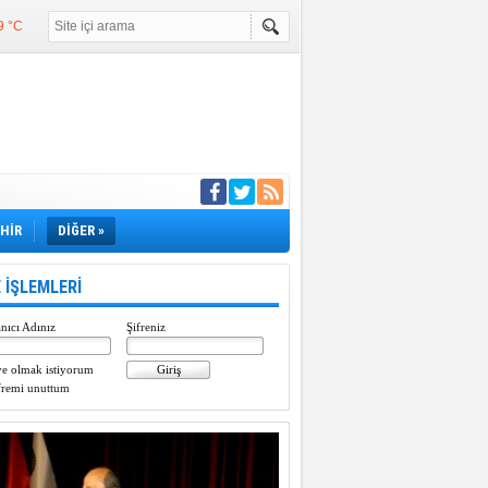
9 °C
°C
°C
e girdi
EHİR
DİĞER »
 İŞLEMLERİ
nıcı Adınız
Şifreniz
e olmak istiyorum
fremi unuttum
Paylaştı