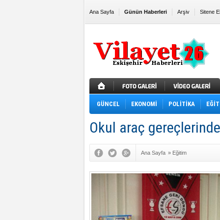
Ana Sayfa
Günün Haberleri
Arşiv
Sitene E
GÜNCEL
EKONOMİ
POLİTİKA
EĞİT
Okul araç gereçlerind
Ana Sayfa
»
Eğitim