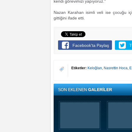
kendi görevimizi yapıyoruz."
Nazan Karahan isimli veli ise çocuğu içi
gittiğini ifade etti.
Facebook'ta Paylaş
T
Etiketler:
Keloğlan
,
Nasrettin Hoca
,
E
SON EKLENEN
GALERİLER