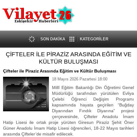
Güncel
Ekonomi
Politika
Eğitim
Sağlık
SON DAKİKA
KATEGORİLER
Spor
ÇİFTELER İLE PİRAZİZ ARASINDA EĞİTİM VE
Kültür-Sanat
KÜLTÜR BULUŞMASI
Dünya
Röportaj
Çifteler ile Piraziz Arasında Eğitim ve Kültür Buluşması
Tanıtım Yazısı
18 Mayıs 2026 Pazartesi 18:00
Millî Eğitim Bakanlığı Din Öğretimi Genel
Müdürlüğü
tarafından yürütülen Evliya
Çelebi Öğrenci Değişim Programı
kapsamında hayata geçirilen “Buğday
Diyarından Fındık Diyarına” projesi
çerçevesinde,
Çifteler Anadolu İmam
Hatip Lisesi
ile ortak proje yürüten
Giresun Piraziz Şehit Öner
Güner Anadolu İmam Hatip Lisesi
öğrencileri, 18-22 Mayıs tarihleri
arasında Çifteler’de misafir edilecek.