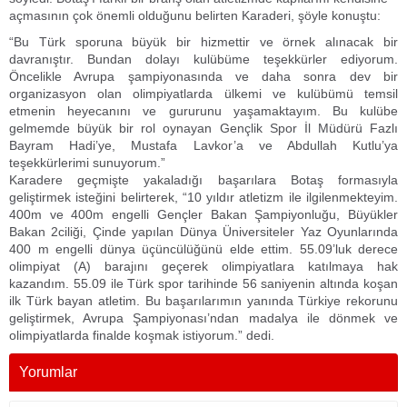
açmasının çok önemli olduğunu belirten Karaderi, şöyle konuştu:
“Bu Türk sporuna büyük bir hizmettir ve örnek alınacak bir
davranıştır. Bundan dolayı kulübüme teşekkürler ediyorum.
Öncelikle Avrupa şampiyonasında ve daha sonra dev bir
organizasyon olan olimpiyatlarda ülkemi ve kulübümü temsil
etmenin heyecanını ve gururunu yaşamaktayım. Bu kulübe
gelmemde büyük bir rol oynayan Gençlik Spor İl Müdürü Fazlı
Bayram Hadi’ye, Mustafa Lavkor’a ve Abdullah Kutlu’ya
teşekkürlerimi sunuyorum.”
Karadere geçmişte yakaladığı başarılara Botaş formasıyla
geliştirmek isteğini belirterek, “10 yıldır atletizm ile ilgilenmekteyim.
400m ve 400m engelli Gençler Bakan Şampiyonluğu, Büyükler
Bakan 2ciliği, Çinde yapılan Dünya Üniversiteler Yaz Oyunlarında
400 m engelli dünya üçüncülüğünü elde ettim. 55.09’luk derece
olimpiyat (A) barajını geçerek olimpiyatlara katılmaya hak
kazandım. 55.09 ile Türk spor tarihinde 56 saniyenin altında koşan
ilk Türk bayan atletim. Bu başarılarımın yanında Türkiye rekorunu
geliştirmek, Avrupa Şampiyonası’ndan madalya ile dönmek ve
olimpiyatlarda finalde koşmak istiyorum.” dedi.
Yorumlar