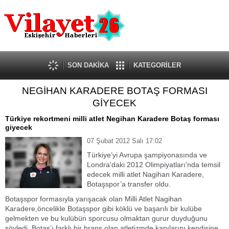
Güncel
Ekonomi
Politika
Eğitim
Sağlık
SON DAKİKA
KATEGORİLER
Spor
NEGİHAN KARADERE BOTAŞ FORMASI
Kültür-Sanat
GİYECEK
Dünya
Röportaj
Türkiye rekortmeni milli atlet Negihan Karadere Botaş forması
giyecek
Tanıtım Yazısı
07 Şubat 2012 Salı 17:02
Türkiye’yi Avrupa şampiyonasında ve
Londra'daki 2012 Olimpiyatları'nda temsil
edecek milli atlet Nagihan Karadere,
Botaşspor’a transfer oldu.
Botaşspor formasıyla yarışacak olan Milli Atlet Nagihan
Karadere,öncelikle Botaşspor gibi köklü ve başarılı bir kulübe
gelmekten ve bu kulübün sporcusu olmaktan gurur duyduğunu
söyledi. Botaş’ı farklı bir branş olan atletizmde kapılarını kendisine