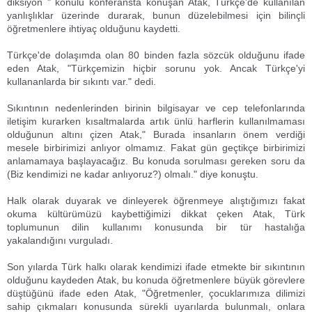
diksiyon " konulu konferansta konuşan Atak, Türkçe'de kullanılan
yanlışlıklar üzerinde durarak, bunun düzelebilmesi için bilinçli
öğretmenlere ihtiyaç olduğunu kaydetti.
Türkçe'de dolaşımda olan 80 binden fazla sözcük olduğunu ifade
eden Atak, "Türkçemizin hiçbir sorunu yok. Ancak Türkçe'yi
kullananlarda bir sıkıntı var." dedi.
Sıkıntının nedenlerinden birinin bilgisayar ve cep telefonlarında
iletişim kurarken kısaltmalarda artık ünlü harflerin kullanılmaması
olduğunun altını çizen Atak," Burada insanların önem verdiği
mesele birbirimizi anlıyor olmamız. Fakat gün geçtikçe birbirimizi
anlamamaya başlayacağız. Bu konuda sorulması gereken soru da
(Biz kendimizi ne kadar anlıyoruz?) olmalı." diye konuştu.
Halk olarak duyarak ve dinleyerek öğrenmeye alıştığımızı fakat
okuma kültürümüzü kaybettiğimizi dikkat çeken Atak, Türk
toplumunun dilin kullanımı konusunda bir tür hastalığa
yakalandığını vurguladı.
Son yılarda Türk halkı olarak kendimizi ifade etmekte bir sıkıntının
olduğunu kaydeden Atak, bu konuda öğretmenlere büyük görevlere
düştüğünü ifade eden Atak, "Öğretmenler, çocuklarımıza dilimizi
sahip çıkmaları konusunda sürekli uyarılarda bulunmalı, onlara