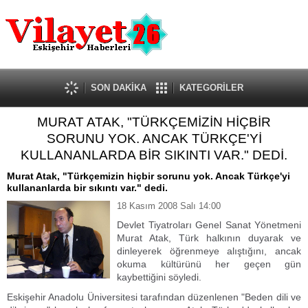
Güncel
Ekonomi
Politika
Eğitim
Sağlık
SON DAKİKA
KATEGORİLER
Spor
MURAT ATAK, "TÜRKÇEMİZİN HİÇBİR
Kültür-Sanat
SORUNU YOK. ANCAK TÜRKÇE'Yİ
Dünya
KULLANANLARDA BİR SIKINTI VAR." DEDİ.
Röportaj
Murat Atak, "Türkçemizin hiçbir sorunu yok. Ancak Türkçe'yi
Tanıtım Yazısı
kullananlarda bir sıkıntı var." dedi.
18 Kasım 2008 Salı 14:00
Devlet Tiyatroları Genel Sanat Yönetmeni
Murat Atak, Türk halkının duyarak ve
dinleyerek öğrenmeye alıştığını, ancak
okuma kültürünü her geçen gün
kaybettiğini söyledi.
Eskişehir Anadolu Üniversitesi tarafından düzenlenen "Beden dili ve