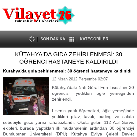
Güncel
Ekonomi
Politika
Eğitim
Sağlık
SON DAKİKA
KATEGORİLER
Spor
KÜTAHYA'DA GIDA ZEHİRLENMESİ: 30
Kültür-Sanat
ÖĞRENCİ HASTANEYE KALDIRILDI
Dünya
Röportaj
Kütahya'da gıda zehirlenmesi: 30 öğrenci hastaneye kaldırıldı
Tanıtım Yazısı
12 Nisan 2012 Perşembe 02:07
Kütahya'daki Nafi Güral Fen Lisesi'nin 30
öğrencisi, yedikleri öğle yemeğinden
zehirlendi.
Lisenin yatılı öğrencileri, öğle yemeğinde
yedikleri pilav, tavuk, puding ve salata
sebebiyle gece yarısı rahatsızlandı. Okula gelen 112 Acil Servis
ekipleri, burada yaptıkları ilk müdahalenin ardından 30 öğrenciyi
Dumlupınar Üniversitesi (DPÜ) Kütahya Evliya Çelebi Devlet