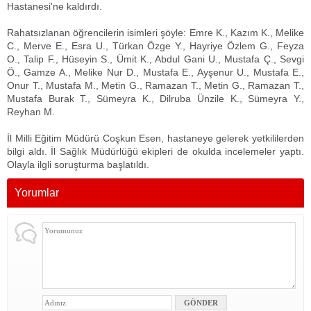
Hastanesi'ne kaldırdı.
Rahatsızlanan öğrencilerin isimleri şöyle: Emre K., Kazım K., Melike
C., Merve E., Esra U., Türkan Özge Y., Hayriye Özlem G., Feyza
O., Talip F., Hüseyin S., Ümit K., Abdul Gani U., Mustafa Ç., Sevgi
Ö., Gamze A., Melike Nur D., Mustafa E., Ayşenur U., Mustafa E.,
Onur T., Mustafa M., Metin G., Ramazan T., Metin G., Ramazan T.,
Mustafa Burak T., Sümeyra K., Dilruba Ünzile K., Sümeyra Y.,
Reyhan M.
İl Milli Eğitim Müdürü Coşkun Esen, hastaneye gelerek yetkililerden
bilgi aldı. İl Sağlık Müdürlüğü ekipleri de okulda incelemeler yaptı.
Olayla ilgli soruşturma başlatıldı.
Yorumlar