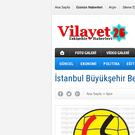
Ana Sayfa
Günün Haberleri
Arşiv
Sitene E
GÜNCEL
EKONOMİ
POLİTİKA
EĞİT
İstanbul Büyükşehir Be
Ana Sayfa
»
Spor