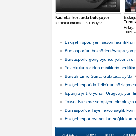
Kadınlar kortlarda buluşuyor
Eskiş
Turnu
Kadınlar kortlarda buluşuyor
Eskişe
Turnuv
Eskişehirspor, yeni sezon hazırlıkları
Bursaspor’un boksörleri Avrupa şam
Bursasporlu genç oyuncu yabancı s
Yaz okuluna giden miniklerin sertifik
Bursalı Emre Suna, Galatasaray‘da
Eskişehirspor'da Tello'nun sözleşmesi 
İspanya'yı 1-0 yenen Uruguay, yarı fi
Taiwo: Bu sene şampiyon olmak için 
Bursaspor'da Taye Taiwo sağlık kont
Eskişehirspor oyuncuları sağlık kontr
|
|
|
Ana Sayfa
Künye
İletişim
Sık Kulla