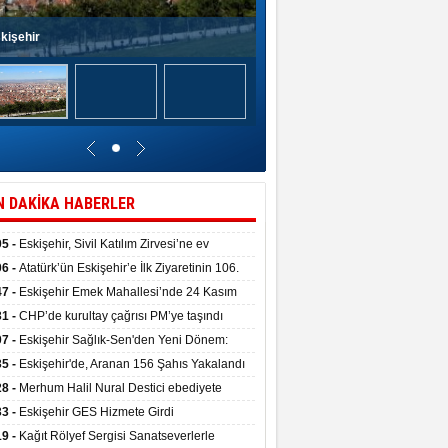
kişehir
N DAKİKA HABERLER
05 -
Eskişehir, Sivil Katılım Zirvesi’ne ev
pliği yaptı.
06 -
Atatürk’ün Eskişehir’e İlk Ziyaretinin 106.
 Törenle Kutlandı
47 -
Eskişehir Emek Mahallesi’nde 24 Kasım
kulu törenle hizmete girdi
31 -
CHP’de kurultay çağrısı PM’ye taşındı
07 -
Eskişehir Sağlık-Sen'den Yeni Dönem:
ata Teslim Alındı
35 -
Eskişehir'de, Aranan 156 Şahıs Yakalandı
28 -
Merhum Halil Nural Destici ebediyete
rlandı
33 -
Eskişehir GES Hizmete Girdi
19 -
Kağıt Rölyef Sergisi Sanatseverlerle