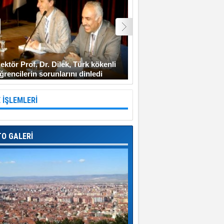
ektör Prof. Dr. Dilek, Türk kökenli
Şehit Uzman Çavuş Gen
ğrencilerin sorunlarını dinledi
Diyarbakır’a gitmeyi ken
 İŞLEMLERİ
TO GALERİ