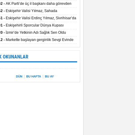
uştu
02 -
AK Parti’de üç il başkanı daha görevden
dı
52 -
Eskişehir Valisi Yılmaz, Sahada
elemelerde Bulundu
51 -
Eskişehir Valisi Erdinç Yılmaz, Sivrihisar’da
01 -
Eskişehirli Sporcular Dünya Kupası
rılarını Vali Yılmaz’la Paylaştı
20 -
İzmir’de Yetkinin Adı Sağlık Sen Oldu
12 -
Markette başlayan gerginlik Sevgi Evinde
 sardı.
K OKUNANLAR
|
|
DÜN
BU HAFTA
BU AY