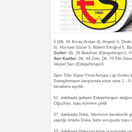
5 (Dk. 65 Koray Arslan 4), Angelo 5, Dede 
5), Hürriyet Gücer 5, Bülent Ertuğrul 5, 
Goller:
Dk. 26 Batuhan (Eskişehirspor), D
Sarı Kartlar:
Dk. 44 Zeki, Dk. 70 Efe (İsta
Veysel Sarı (Eskişehirspor)
Spor Toto Süper Final Avrupa Ligi Grubu i
Eskeşiherspor karşısında uzun süre 1 - 0
berabere ayrıldı.
52. dakikada gelişen Eskişehirspor atağı
Oğuzhan, topu kornere çeldi.
57. dakikada Doka, takımının beraberlik g
yaptığı ortada Doka, kafa vuruşuyla topu a
79. dakikada Doka’nın köşe vuruşunda cez