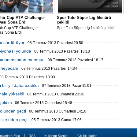
ehir Cup ATP Challenger
Spor Toto Süper Lig fikstürü
vası Sona Erdi
çekildi
hir Cup ATP Challenger
Spor Toto Süper Lig fikstürü çekildi
ası Sona Erdi
nı sürdürüyor
08 Temmuz 2013 Pazartesi 20:50
piyonası yolunda
08 Temmuz 2013 Pazartesi 18:18
ınırlamasından memnun
08 Temmuz 2013 Pazartesi 18:17
a heyecanı
08 Temmuz 2013 Pazartesi 14:34
08 Temmuz 2013 Pazartesi 13:03
bir yıl daha uzatıldı
07 Temmuz 2013 Pazar 11:01
nale yükseldi
06 Temmuz 2013 Cumartesi 23:38
geldim
06 Temmuz 2013 Cumartesi 15:48
rolünden geçti
06 Temmuz 2013 Cumartesi 14:10
ollerinden geçti
05 Temmuz 2013 Cuma 17:06
|
|
|
nılanlara Ekle
RSS
Kullanım Şartları
Gizlilik İlkeleri