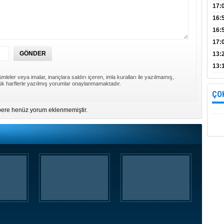
Bul
17:
alın
16:
İnc
16:
17:
Başa
13:
13:
mleler veya imalar, inançlara saldırı içeren, imla kuralları ile yazılmamış,
yara
k harflerle yazılmış yorumlar onaylanmamaktadır.
ÇO
ere henüz yorum eklenmemiştir.