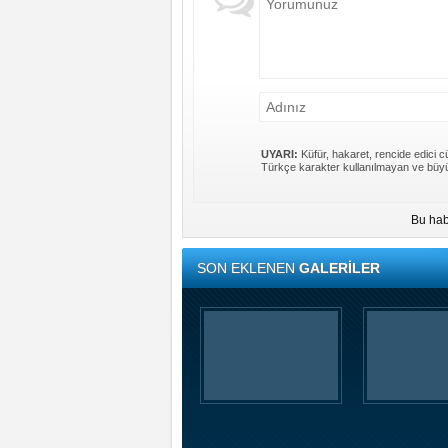
UYARI:
Küfür, hakaret, rencide edici cü
Türkçe karakter kullanılmayan ve büyü
Bu hab
SON EKLENEN
GALERİLER