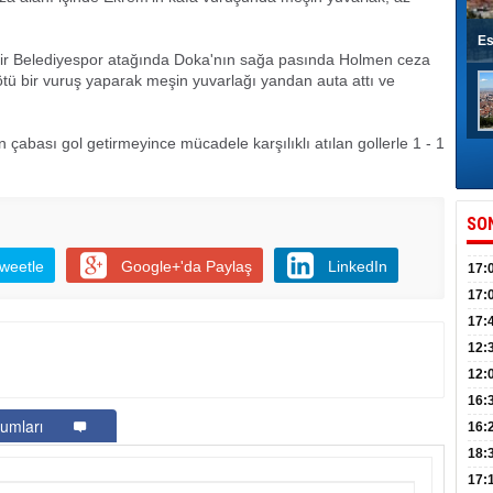
Es
hir Belediyespor atağında Doka'nın sağa pasında Holmen ceza
ötü bir vuruş yaparak meşin yuvarlağı yandan auta attı ve
çabası gol getirmeyince mücadele karşılıklı atılan gollerle 1 - 1
SO
weetle
Google+'da Paylaş
LinkedIn
17:
sahi
17:
Yılı
17:
İlko
12:
12:
Mazb
16:
umları
16:
uğu
18:
17: