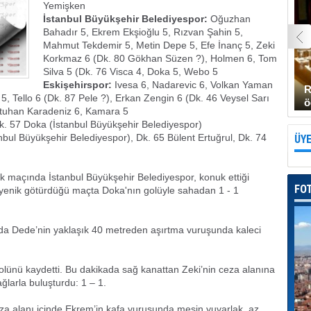
Yemişken
İstanbul Büyükşehir Belediyespor:
Oğuzhan
Bahadır 5, Ekrem Ekşioğlu 5, Rızvan Şahin 5,
Mahmut Tekdemir 5, Metin Depe 5, Efe İnanç 5, Zeki
Korkmaz 6 (Dk. 80 Gökhan Süzen ?), Holmen 6, Tom
Silva 5 (Dk. 76 Visca 4, Doka 5, Webo 5
Eskişehirspor:
Ivesa 6, Nadarevic 6, Volkan Yaman
R
5, Tello 6 (Dk. 87 Pele ?), Erkan Zengin 6 (Dk. 46 Veysel Sarı
ö
Batuhan Karadeniz 6, Kamara 5
k. 57 Doka (İstanbul Büyükşehir Belediyespor)
nbul Büyükşehir Belediyespor), Dk. 65 Bülent Ertuğrul, Dk. 74
ÜYE
lk maçında İstanbul Büyükşehir Belediyespor, konuk ettiği
FO
 yenik götürdüğü maçta Doka'nın golüyle sahadan 1 - 1
nda Dede’nin yaklaşık 40 metreden aşırtma vuruşunda kaleci
olünü kaydetti. Bu dakikada sağ kanattan Zeki’nin ceza alanına
ğlarla buluşturdu: 1 – 1.
a alanı içinde Ekrem’in kafa vuruşunda meşin yuvarlak, az