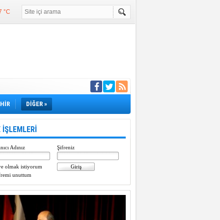
7 °C
°C
°C
e girdi
EHİR
DİĞER »
 İŞLEMLERİ
nıcı Adınız
Şifreniz
e olmak istiyorum
fremi unuttum
Paylaştı