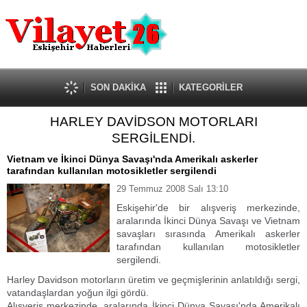
Güncel
Ekonomi
Politika
Eğitim
Sağlık
SON DAKİKA
KATEGORİLER
Spor
HARLEY DAVİDSON MOTORLARI
Kültür-Sanat
SERGİLENDİ.
Dünya
Röportaj
Vietnam ve İkinci Dünya Savaşı'nda Amerikalı askerler
tarafından kullanılan motosikletler sergilendi
Tanıtım Yazısı
29 Temmuz 2008 Salı 13:10
Eskişehir'de bir alışveriş merkezinde,
aralarında İkinci Dünya Savaşı ve Vietnam
savaşları sırasında Amerikalı askerler
tarafından kullanılan motosikletler
sergilendi.
Harley Davidson motorların üretim ve geçmişlerinin anlatıldığı sergi,
vatandaşlardan yoğun ilgi gördü.
Alışveriş merkezinde, aralarında İkinci Dünya Savaşı'nda Amerikalı