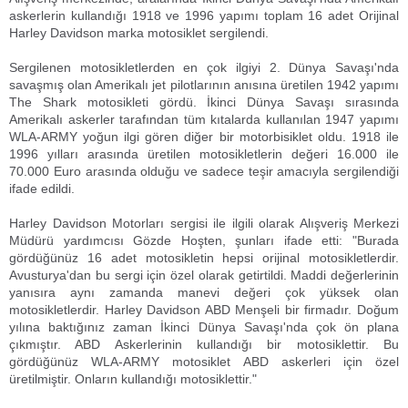
askerlerin kullandığı 1918 ve 1996 yapımı toplam 16 adet Orijinal
Harley Davidson marka motosiklet sergilendi.
Sergilenen motosikletlerden en çok ilgiyi 2. Dünya Savaşı'nda
savaşmış olan Amerikalı jet pilotlarının anısına üretilen 1942 yapımı
The Shark motosikleti gördü. İkinci Dünya Savaşı sırasında
Amerikalı askerler tarafından tüm kıtalarda kullanılan 1947 yapımı
WLA-ARMY yoğun ilgi gören diğer bir motorbisiklet oldu. 1918 ile
1996 yılları arasında üretilen motosikletlerin değeri 16.000 ile
70.000 Euro arasında olduğu ve sadece teşir amacıyla sergilendiği
ifade edildi.
Harley Davidson Motorları sergisi ile ilgili olarak Alışveriş Merkezi
Müdürü yardımcısı Gözde Hoşten, şunları ifade etti: "Burada
gördüğünüz 16 adet motosikletin hepsi orijinal motosikletlerdir.
Avusturya'dan bu sergi için özel olarak getirtildi. Maddi değerlerinin
yanısıra aynı zamanda manevi değeri çok yüksek olan
motosikletlerdir. Harley Davidson ABD Menşeli bir firmadır. Doğum
yılına baktığınız zaman İkinci Dünya Savaşı'nda çok ön plana
çıkmıştır. ABD Askerlerinin kullandığı bir motosiklettir. Bu
gördüğünüz WLA-ARMY motosiklet ABD askerleri için özel
üretilmiştir. Onların kullandığı motosiklettir."