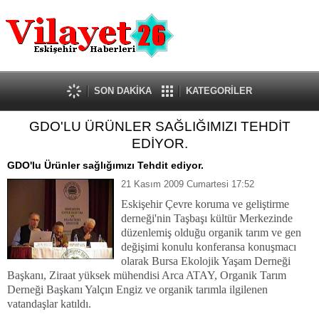
Güncel
Ekonomi
Politika
Eğitim
Sağlık
SON DAKİKA
KATEGORİLER
Spor
GDO'LU ÜRÜNLER SAĞLIĞIMIZI TEHDİT
Kültür-Sanat
EDİYOR.
Dünya
Röportaj
GDO'lu Ürünler sağlığımızı Tehdit ediyor.
Tanıtım Yazısı
21 Kasım 2009 Cumartesi 17:52
Eskişehir Çevre koruma ve geliştirme
derneği'nin Taşbaşı kültür Merkezinde
düzenlemiş olduğu organik tarım ve gen
değişimi konulu konferansa konuşmacı
olarak Bursa Ekolojik Yaşam Derneği
Başkanı, Ziraat yüksek mühendisi Arca ATAY, Organik Tarım
Derneği Başkanı Yalçın Engiz ve organik tarımla ilgilenen
vatandaşlar katıldı.