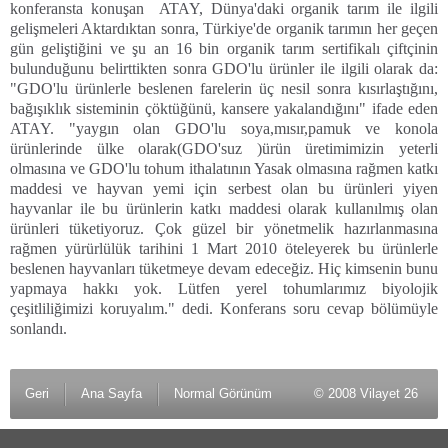
konferansta konuşan ATAY, Dünya'daki organik tarım ile ilgili
gelişmeleri Aktardıktan sonra, Türkiye'de organik tarımın her geçen
gün geliştiğini ve şu an 16 bin organik tarım sertifikalı çiftçinin
bulunduğunu belirttikten sonra GDO'lu ürünler ile ilgili olarak da:
"GDO'lu ürünlerle beslenen farelerin üç nesil sonra kısırlaştığını,
bağışıklık sisteminin çöktüğünü, kansere yakalandığını" ifade eden
ATAY. "yaygın olan GDO'lu soya,mısır,pamuk ve konola
ürünlerinde ülke olarak(GDO'suz )ürün üretimimizin yeterli
olmasına ve GDO'lu tohum ithalatının Yasak olmasına rağmen katkı
maddesi ve hayvan yemi için serbest olan bu ürünleri yiyen
hayvanlar ile bu ürünlerin katkı maddesi olarak kullanılmış olan
ürünleri tüketiyoruz. Çok güzel bir yönetmelik hazırlanmasına
rağmen yürürlülük tarihini 1 Mart 2010 öteleyerek bu ürünlerle
beslenen hayvanları tüketmeye devam edeceğiz. Hiç kimsenin bunu
yapmaya hakkı yok. Lütfen yerel tohumlarımız biyolojik
çeşitliliğimizi koruyalım." dedi. Konferans soru cevap bölümüyle
sonlandı.
Geri
Ana Sayfa
Normal Görünüm
© 2008 Vilayet 26