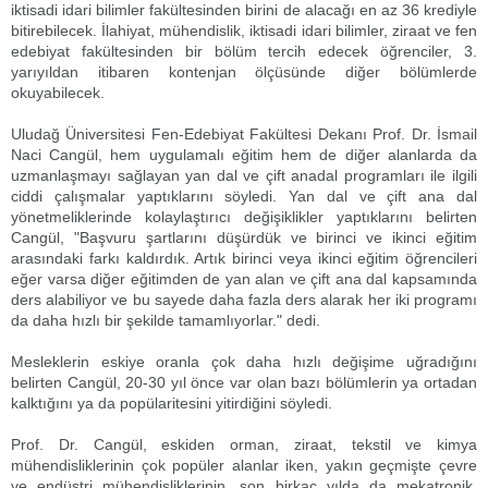
iktisadi idari bilimler fakültesinden birini de alacağı en az 36 krediyle
bitirebilecek. İlahiyat, mühendislik, iktisadi idari bilimler, ziraat ve fen
edebiyat fakültesinden bir bölüm tercih edecek öğrenciler, 3.
yarıyıldan itibaren kontenjan ölçüsünde diğer bölümlerde
okuyabilecek.
Uludağ Üniversitesi Fen-Edebiyat Fakültesi Dekanı Prof. Dr. İsmail
Naci Cangül, hem uygulamalı eğitim hem de diğer alanlarda da
uzmanlaşmayı sağlayan yan dal ve çift anadal programları ile ilgili
ciddi çalışmalar yaptıklarını söyledi. Yan dal ve çift ana dal
yönetmeliklerinde kolaylaştırıcı değişiklikler yaptıklarını belirten
Cangül, "Başvuru şartlarını düşürdük ve birinci ve ikinci eğitim
arasındaki farkı kaldırdık. Artık birinci veya ikinci eğitim öğrencileri
eğer varsa diğer eğitimden de yan alan ve çift ana dal kapsamında
ders alabiliyor ve bu sayede daha fazla ders alarak her iki programı
da daha hızlı bir şekilde tamamlıyorlar." dedi.
Mesleklerin eskiye oranla çok daha hızlı değişime uğradığını
belirten Cangül, 20-30 yıl önce var olan bazı bölümlerin ya ortadan
kalktığını ya da popülaritesini yitirdiğini söyledi.
Prof. Dr. Cangül, eskiden orman, ziraat, tekstil ve kimya
mühendisliklerinin çok popüler alanlar iken, yakın geçmişte çevre
ve endüstri mühendisliklerinin, son birkaç yılda da mekatronik,