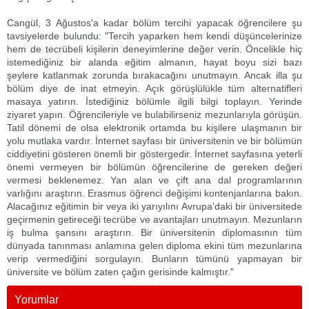
Cangül, 3 Ağustos'a kadar bölüm tercihi yapacak öğrencilere şu
tavsiyelerde bulundu: "Tercih yaparken hem kendi düşüncelerinize
hem de tecrübeli kişilerin deneyimlerine değer verin. Öncelikle hiç
istemediğiniz bir alanda eğitim almanın, hayat boyu sizi bazı
şeylere katlanmak zorunda bırakacağını unutmayın. Ancak illa şu
bölüm diye de inat etmeyin. Açık görüşlülükle tüm alternatifleri
masaya yatırın. İstediğiniz bölümle ilgili bilgi toplayın. Yerinde
ziyaret yapın. Öğrencileriyle ve bulabilirseniz mezunlarıyla görüşün.
Tatil dönemi de olsa elektronik ortamda bu kişilere ulaşmanın bir
yolu mutlaka vardır. İnternet sayfası bir üniversitenin ve bir bölümün
ciddiyetini gösteren önemli bir göstergedir. İnternet sayfasına yeterli
önemi vermeyen bir bölümün öğrencilerine de gereken değeri
vermesi beklenemez. Yan alan ve çift ana dal programlarının
varlığını araştırın. Erasmus öğrenci değişimi kontenjanlarına bakın.
Alacağınız eğitimin bir veya iki yarıyılını Avrupa'daki bir üniversitede
geçirmenin getireceği tecrübe ve avantajları unutmayın. Mezunların
iş bulma şansını araştırın. Bir üniversitenin diplomasının tüm
dünyada tanınması anlamına gelen diploma ekini tüm mezunlarına
verip vermediğini sorgulayın. Bunların tümünü yapmayan bir
üniversite ve bölüm zaten çağın gerisinde kalmıştır."
Yorumlar