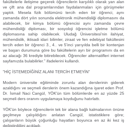
fakültelerle iletişime geçerek öğrencilerin karşılıklı olarak yan alan
ve çift ana dal programlarından faydalanmaları için görüşmeler
yaptık. Mesela fizik bölümünü tercih eden bir öğrenci, aynı
zamanda dört yılın sonunda elektronik mühendisliği diplomasını da
alabilecek, bir kimya bölümü öğrencisi aynı zamanda çevre
mühendisliği diploması, bir sosyoloji öğrencisi işletme bölümü
diplomasına sahip olabilecek. Uludağ Üniversitesi'nin ilahiyat,
mühendislik, iktisadi idari bilimler, ziraat ve fen edebiyat fakültesini
tercih eden bir öğrenci 3., 4.. ve 5'inci yarıyılda belli bir kontenjan
ve başarı durumuna göre bu fakültelerin ayrı bir programını da en
az alacağı 36 krediyle bitirebilecek. Öğrenciler alternatifleri internet
sayfamızda bulabilirler." ifadelerini kullandı.
"HİÇ İSTEMEDİĞİNİZ ALANI TERCİH ETMEYİN"
Modern üniversite eğitiminde zorunlu alan derslerinin giderek
azaldığını ve seçmeli derslerin önem kazandığına işaret eden Prof.
Dr. İsmail Naci Cangül, YÖK'ün tüm bölümlerde en az yüzde 25
seçmeli ders oranını uygulamaya koyduğunu hatırlattı.
YÖK'ün böylece öğrencilerin tek bir alana bağlı kalmalarının önüne
geçilmeye çalışıldığını anlatan Cangül, istatistiklere göre;
çalışanların büyük çoğunluğu hayatları boyunca en az iki kez iş
değiştirdiğini açıkladı.