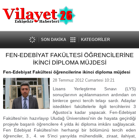
Güncel
Ekonomi
Politika
Eğitim
Sağlık
SON DAKİKA
KATEGORİLER
Spor
FEN-EDEBİYAT FAKÜLTESİ ÖĞRENCİLERİNE
Kültür-Sanat
İKİNCİ DİPLOMA MÜJDESİ
Dünya
Röportaj
Fen-Edebiyat Fakültesi öğrencilerine ikinci diploma müjdesi
Tanıtım Yazısı
28 Temmuz 2012 Cumartesi 10:21
Lisans Yerleştirme Sınavı (LYS)
sonuçlarının açıklanmasının ardından on
binlerce genci tercih telaşı sardı. Adaylar
istedikleri fakültelerle ilgili tercihlerini 3
Ağustos'a kadar yapacak. Fen-Edebiyat
Fakültesi'nin hazırlayıp Uludağ Üniversitesi'nin de hayata geçirdiği
projeyle başarılı öğrencilere 4 yılda iki diploma imkânı sağlayacak.
Fen Edebiyat Fakültesi'nin herhangi bir bölümünü tercih eden
öğrenciler, 3., 4. ve 5'inci yarıyılda mühendislik, ziraat, ilahiyat,