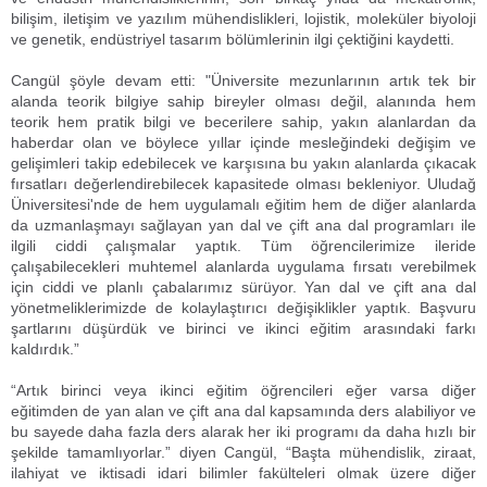
bilişim, iletişim ve yazılım mühendislikleri, lojistik, moleküler biyoloji
ve genetik, endüstriyel tasarım bölümlerinin ilgi çektiğini kaydetti.
Cangül şöyle devam etti: "Üniversite mezunlarının artık tek bir
alanda teorik bilgiye sahip bireyler olması değil, alanında hem
teorik hem pratik bilgi ve becerilere sahip, yakın alanlardan da
haberdar olan ve böylece yıllar içinde mesleğindeki değişim ve
gelişimleri takip edebilecek ve karşısına bu yakın alanlarda çıkacak
fırsatları değerlendirebilecek kapasitede olması bekleniyor. Uludağ
Üniversitesi'nde de hem uygulamalı eğitim hem de diğer alanlarda
da uzmanlaşmayı sağlayan yan dal ve çift ana dal programları ile
ilgili ciddi çalışmalar yaptık. Tüm öğrencilerimize ileride
çalışabilecekleri muhtemel alanlarda uygulama fırsatı verebilmek
için ciddi ve planlı çabalarımız sürüyor. Yan dal ve çift ana dal
yönetmeliklerimizde de kolaylaştırıcı değişiklikler yaptık. Başvuru
şartlarını düşürdük ve birinci ve ikinci eğitim arasındaki farkı
kaldırdık.”
“Artık birinci veya ikinci eğitim öğrencileri eğer varsa diğer
eğitimden de yan alan ve çift ana dal kapsamında ders alabiliyor ve
bu sayede daha fazla ders alarak her iki programı da daha hızlı bir
şekilde tamamlıyorlar.” diyen Cangül, “Başta mühendislik, ziraat,
ilahiyat ve iktisadi idari bilimler fakülteleri olmak üzere diğer