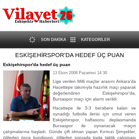
Güncel
Ekonomi
Politika
Eğitim
Sağlık
SON DAKİKA
KATEGORİLER
Spor
ESKİŞEHİRSPOR'DA HEDEF ÜÇ PUAN
Kültür-Sanat
Dünya
Eskişehirspor'da hedef üç puan
Röportaj
13 Ekim 2008 Pazartesi 14:30
Tanıtım Yazısı
Lige verilen Milli maçlar arasını Ankara'da
Hacettepe takımıyla hazırlık maçı yaparak
değerlendiren Eskişehirspor'da,
Bursaspor maçı için alarm verildi.
Hacettepe ile 3-3 berabere kalan ve
oynadığı futbolla ilerisi için umut veren
Eskişehirspor, haftasonu deplasmanda
Bursaspor ile oynanacak maçın
çalışmalarına başladı. Günde çift idman yapan Kırmızı Şimşekler,
öğleden önce kondisyon, öğleden sonrada topla taktik çalışması