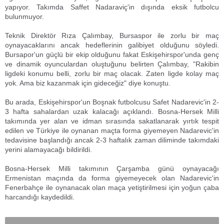
yapıyor. Takımda Saffet Nadaraviç'in dışında eksik futbolcu
bulunmuyor.
Teknik Direktör Rıza Çalımbay, Bursaspor ile zorlu bir maç
oynayacaklarını ancak hedeflerinin galibiyet olduğunu söyledi.
Bursapor'un güçlü bir ekip olduğunu fakat Eskişehirspor'unda genç
ve dinamik oyunculardan oluştuğunu belirten Çalımbay, "Rakibin
ligdeki konumu belli, zorlu bir maç olacak. Zaten ligde kolay maç
yok. Ama biz kazanmak için gideceğiz" diye konuştu.
Bu arada, Eskişehirspor'un Boşnak futbolcusu Safet Nadarevic'in 2-
3 hafta sahalardan uzak kalacağı açıklandı. Bosna-Hersek Milli
takımında yer alan ve idman sırasında sakatlanarak yırtık tespit
edilen ve Türkiye ile oynanan maçta forma giyemeyen Nadarevic'in
tedavisine başlandığı ancak 2-3 haftalık zaman diliminde takımdaki
yerini alamayacağı bildirildi.
Bosna-Hersek Milli takımının Çarşamba günü oynayacağı
Ermenistan maçında da forma giyemeyecek olan Nadarevic'in
Fenerbahçe ile oynanacak olan maça yetiştirilmesi için yoğun çaba
harcandığı kaydedildi.