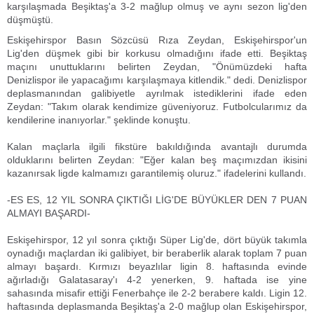
karşılaşmada Beşiktaş'a 3-2 mağlup olmuş ve aynı sezon lig'den
düşmüştü.
Eskişehirspor Basın Sözcüsü Rıza Zeydan, Eskişehirspor'un
Lig'den düşmek gibi bir korkusu olmadığını ifade etti. Beşiktaş
maçını unuttuklarını belirten Zeydan, "Önümüzdeki hafta
Denizlispor ile yapacağımı karşılaşmaya kitlendik." dedi. Denizlispor
deplasmanından galibiyetle ayrılmak istediklerini ifade eden
Zeydan: "Takım olarak kendimize güveniyoruz. Futbolcularımız da
kendilerine inanıyorlar." şeklinde konuştu.
Kalan maçlarla ilgili fikstüre bakıldığında avantajlı durumda
olduklarını belirten Zeydan: "Eğer kalan beş maçımızdan ikisini
kazanırsak ligde kalmamızı garantilemiş oluruz." ifadelerini kullandı.
-ES ES, 12 YIL SONRA ÇIKTIĞI LİG'DE BÜYÜKLER DEN 7 PUAN
ALMAYI BAŞARDI-
Eskişehirspor, 12 yıl sonra çıktığı Süper Lig'de, dört büyük takımla
oynadığı maçlardan iki galibiyet, bir beraberlik alarak toplam 7 puan
almayı başardı. Kırmızı beyazlılar ligin 8. haftasında evinde
ağırladığı Galatasaray'ı 4-2 yenerken, 9. haftada ise yine
sahasında misafir ettiği Fenerbahçe ile 2-2 berabere kaldı. Ligin 12.
haftasında deplasmanda Beşiktaş'a 2-0 mağlup olan Eskişehirspor,