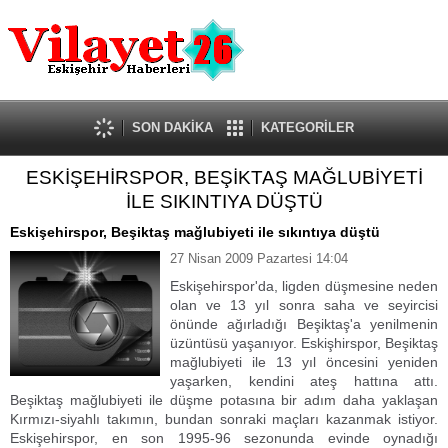
Güncel
Ekonomi
Politika
Eğitim
Sağlık
SON DAKİKA
KATEGORİLER
Spor
ESKİŞEHİRSPOR, BEŞİKTAŞ MAĞLUBİYETİ
Kültür-Sanat
İLE SIKINTIYA DÜŞTÜ
Dünya
Röportaj
Eskişehirspor, Beşiktaş mağlubiyeti ile sıkıntıya düştü
Tanıtım Yazısı
27 Nisan 2009 Pazartesi 14:04
Eskişehirspor'da, ligden düşmesine neden
olan ve 13 yıl sonra saha ve seyircisi
önünde ağırladığı Beşiktaş'a yenilmenin
üzüntüsü yaşanıyor. Eskişhirspor, Beşiktaş
mağlubiyeti ile 13 yıl öncesini yeniden
yaşarken, kendini ateş hattına attı.
Beşiktaş mağlubiyeti ile düşme potasına bir adım daha yaklaşan
Kırmızı-siyahlı takımın, bundan sonraki maçları kazanmak istiyor.
Eskişehirspor, en son 1995-96 sezonunda evinde oynadığı