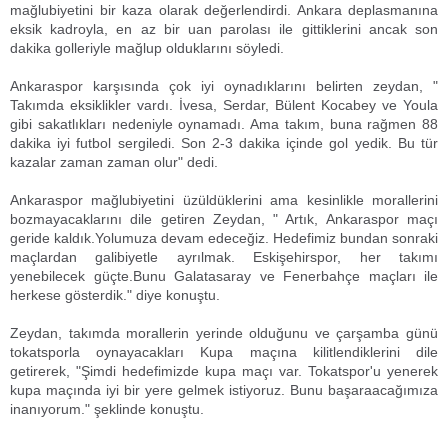
mağlubiyetini bir kaza olarak değerlendirdi. Ankara deplasmanına
eksik kadroyla, en az bir uan parolası ile gittiklerini ancak son
dakika golleriyle mağlup olduklarını söyledi.
Ankaraspor karşısında çok iyi oynadıklarını belirten zeydan, "
Takımda eksiklikler vardı. İvesa, Serdar, Bülent Kocabey ve Youla
gibi sakatlıkları nedeniyle oynamadı. Ama takım, buna rağmen 88
dakika iyi futbol sergiledi. Son 2-3 dakika içinde gol yedik. Bu tür
kazalar zaman zaman olur" dedi.
Ankaraspor mağlubiyetini üzüldüklerini ama kesinlikle morallerini
bozmayacaklarını dile getiren Zeydan, " Artık, Ankaraspor maçı
geride kaldık.Yolumuza devam edeceğiz. Hedefimiz bundan sonraki
maçlardan galibiyetle ayrılmak. Eskişehirspor, her takımı
yenebilecek güçte.Bunu Galatasaray ve Fenerbahçe maçları ile
herkese gösterdik." diye konuştu.
Zeydan, takımda morallerin yerinde olduğunu ve çarşamba günü
tokatsporla oynayacakları Kupa maçına kilitlendiklerini dile
getirerek, "Şimdi hedefimizde kupa maçı var. Tokatspor'u yenerek
kupa maçında iyi bir yere gelmek istiyoruz. Bunu başaraacağımıza
inanıyorum." şeklinde konuştu.