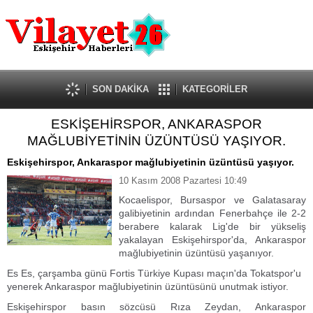
Güncel
Ekonomi
Politika
Eğitim
Sağlık
SON DAKİKA
KATEGORİLER
Spor
ESKİŞEHİRSPOR, ANKARASPOR
Kültür-Sanat
MAĞLUBİYETİNİN ÜZÜNTÜSÜ YAŞIYOR.
Dünya
Röportaj
Eskişehirspor, Ankaraspor mağlubiyetinin üzüntüsü yaşıyor.
Tanıtım Yazısı
10 Kasım 2008 Pazartesi 10:49
Kocaelispor, Bursaspor ve Galatasaray
galibiyetinin ardından Fenerbahçe ile 2-2
berabere kalarak Lig'de bir yükseliş
yakalayan Eskişehirspor'da, Ankaraspor
mağlubiyetinin üzüntüsü yaşanıyor.
Es Es, çarşamba günü Fortis Türkiye Kupası maçın'da Tokatspor'u
yenerek Ankaraspor mağlubiyetinin üzüntüsünü unutmak istiyor.
Eskişehirspor basın sözcüsü Rıza Zeydan, Ankaraspor