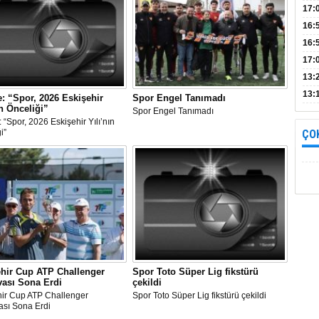
Bul
17:
alın
16:
İnc
16:
17:
Başa
13:
13:
: “Spor, 2026 Eskişehir
Spor Engel Tanımadı
ın Önceliği”
yara
Spor Engel Tanımadı
 “Spor, 2026 Eskişehir Yılı’nın
i”
ÇO
ehir Cup ATP Challenger
Spor Toto Süper Lig fikstürü
vası Sona Erdi
çekildi
hir Cup ATP Challenger
Spor Toto Süper Lig fikstürü çekildi
ası Sona Erdi