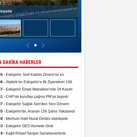
kişehir
N DAKİKA HABERLER
05 -
Eskişehir, Sivil Katılım Zirvesi’ne ev
pliği yaptı.
06 -
Atatürk’ün Eskişehir’e İlk Ziyaretinin 106.
 Törenle Kutlandı
47 -
Eskişehir Emek Mahallesi’nde 24 Kasım
kulu törenle hizmete girdi
31 -
CHP’de kurultay çağrısı PM’ye taşındı
07 -
Eskişehir Sağlık-Sen'den Yeni Dönem:
ata Teslim Alındı
35 -
Eskişehir'de, Aranan 156 Şahıs Yakalandı
28 -
Merhum Halil Nural Destici ebediyete
rlandı
33 -
Eskişehir GES Hizmete Girdi
19 -
Kağıt Rölyef Sergisi Sanatseverlerle