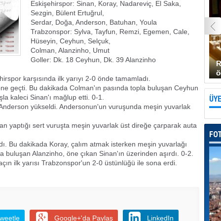
Eskişehirspor: Sinan, Koray, Nadareviç, El Saka,
Sezgin, Bülent Ertuğrul,
Serdar, Doğa, Anderson, Batuhan, Youla
Trabzonspor: Sylva, Tayfun, Remzi, Egemen, Cale,
Hüseyin, Ceyhun, Selçuk,
Colman, Alanzinho, Umut
Goller: Dk. 18 Ceyhun, Dk. 39 Alanzinho
R
ö
hirspor karşısında ilk yarıyı 2-0 önde tamamladı.
e geçti. Bu dakikada Colman'ın pasında topla buluşan Ceyhun
la kaleci Sinan'ı mağlup etti. 0-1.
ÜYE
e Anderson yükseldi. Andersonun'un vuruşunda meşin yuvarlak
n yaptığı sert vuruşta meşin yuvarlak üst direğe çarparak auta
FO
rdı. Bu dakikada Koray, çalım atmak isterken meşin yuvarlağı
a buluşan Alanzinho, öne çıkan Sinan'ın üzerinden aşırdı. 0-2.
ın ilk yarısı Trabzonspor'un 2-0 üstünlüğü ile sona erdi.
weetle
Google+'da Paylaş
LinkedIn