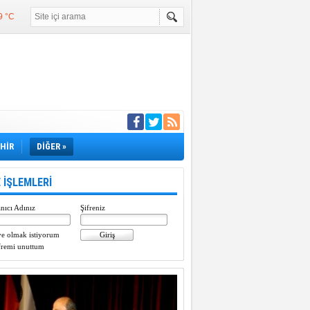
9 °C
°C
°C
e girdi
EHİR
DİĞER »
 İŞLEMLERİ
nıcı Adınız
Şifreniz
e olmak istiyorum
fremi unuttum
Paylaştı