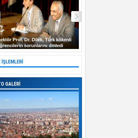
ektör Prof. Dr. Dilek, Türk kökenli
Şehit Uzman Çavuş Gen
ğrencilerin sorunlarını dinledi
Diyarbakır’a gitmeyi ken
 İŞLEMLERİ
TO GALERİ