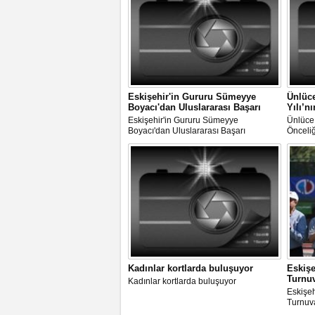
Eskişehir'in Gururu Sümeyye
Ünlüce
Boyacı'dan Uluslararası Başarı
Yılı’n
Eskişehir'in Gururu Sümeyye
Ünlüce:
Boyacı'dan Uluslararası Başarı
Önceliğ
Kadınlar kortlarda buluşuyor
Eskiş
Turnu
Kadınlar kortlarda buluşuyor
Eskişe
Turnuv