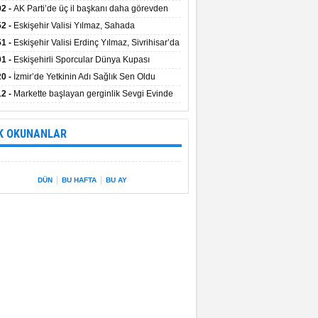
uştu
02 -
AK Parti’de üç il başkanı daha görevden
dı
52 -
Eskişehir Valisi Yılmaz, Sahada
elemelerde Bulundu
51 -
Eskişehir Valisi Erdinç Yılmaz, Sivrihisar’da
01 -
Eskişehirli Sporcular Dünya Kupası
rılarını Vali Yılmaz’la Paylaştı
20 -
İzmir’de Yetkinin Adı Sağlık Sen Oldu
12 -
Markette başlayan gerginlik Sevgi Evinde
 sardı.
K OKUNANLAR
|
|
DÜN
BU HAFTA
BU AY