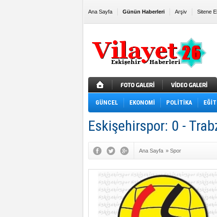
Ana Sayfa
Günün Haberleri
Arşiv
Sitene E
GÜNCEL
EKONOMİ
POLİTİKA
EĞİT
Eskişehirspor: 0 - Tra
Ana Sayfa
»
Spor