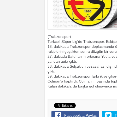
(Trabzonspor)
Turkcell Süper Lig'de Trabzonspor, Eskişe
18. dakikada Trabzonspor deplasmanda ön
rakiplerini geçtikten sonra düzgün bir vuruş
27. dakiada Batuhan'ın ortasına Youla v
yandan auta çıktı.
38. dakikada Selçuk'un cezasahası dışında
çıktı.
39. dakikada Trabzonspor farkı ikiye çıka
Colman'a kaptırdı. Colman'ın pasında topl
Kalan dakikalarda başka gol olmayınca maç
Facebook'ta Paylaş
T