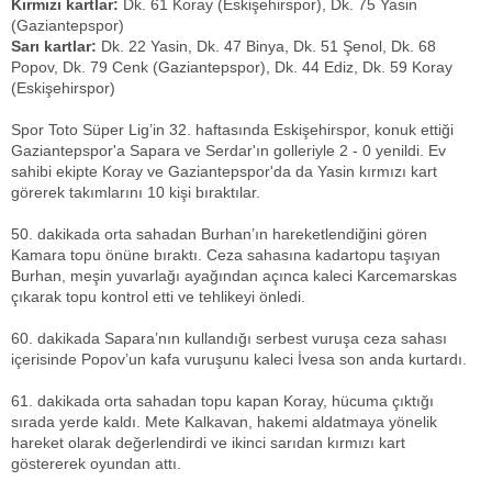
Kırmızı kartlar:
Dk. 61 Koray (Eskişehirspor), Dk. 75 Yasin
(Gaziantepspor)
Sarı kartlar:
Dk. 22 Yasin, Dk. 47 Binya, Dk. 51 Şenol, Dk. 68
Popov, Dk. 79 Cenk (Gaziantepspor), Dk. 44 Ediz, Dk. 59 Koray
(Eskişehirspor)
Spor Toto Süper Lig’in 32. haftasında Eskişehirspor, konuk ettiği
Gaziantepspor'a Sapara ve Serdar'ın golleriyle 2 - 0 yenildi. Ev
sahibi ekipte Koray ve Gaziantepspor'da da Yasin kırmızı kart
görerek takımlarını 10 kişi bıraktılar.
50. dakikada orta sahadan Burhan’ın hareketlendiğini gören
Kamara topu önüne bıraktı. Ceza sahasına kadartopu taşıyan
Burhan, meşin yuvarlağı ayağından açınca kaleci Karcemarskas
çıkarak topu kontrol etti ve tehlikeyi önledi.
60. dakikada Sapara’nın kullandığı serbest vuruşa ceza sahası
içerisinde Popov’un kafa vuruşunu kaleci İvesa son anda kurtardı.
61. dakikada orta sahadan topu kapan Koray, hücuma çıktığı
sırada yerde kaldı. Mete Kalkavan, hakemi aldatmaya yönelik
hareket olarak değerlendirdi ve ikinci sarıdan kırmızı kart
göstererek oyundan attı.