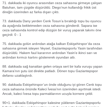
71. dakikada iki oyuncu arasından ceza sahasına girmeye çalışan
Batuhan, tam çizgide düşürüldü. Diego’nun kullandığı frikik üst
direğin üzerinden az farka dışarı çıktı.
73. dakikada Dany yerden Cenk Tosun’a bıraktığı topu bu oyuncu
da ayağında bekletmeden ceza sahasına gönderdi. Sapara ise
ceza sahasında kontrol edip düzgün bir vuruş yaparak takımı öne
geçirdi: 0 - 1
75. dakikada golün ardından atağa kalkan Eskişehirspor’da ceza
sahasına girmek isteyen Veysel, Gaziantepsporlu Yasin tarafından
düşürüldü. Hakem faul kararının ardından Yasin'e ikinci sarı ve
ardından kırmızı kartını göstererek oyundan attı.
88. dakikada sağ kanattan gelen ortaya sert bir kafa vuruşu yapan
Kamara’nın şutu üst direkte patladı. Dönen topu Gaziantepspor
defansı uzaklaştırdı.
90. dakikada Eskişehirspor’un önde olduğunu iyi gören Cenk topu
ceza sahasına önünde Kaleci İvesa’nın üzerinden aşırtmak istedi.
Ancak, kaleci İvesa topu parmaklarının ucuyla kornere çeldi.
90+1. dakikada Eskişehirspor kalesine yüklenen Gaziantepsporlu