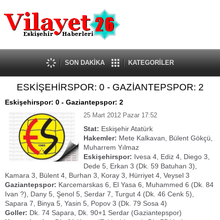
Güncel
Ekonomi
Politika
Eğitim
Sağlık
SON DAKİKA
KATEGORİLER
Spor
ESKİŞEHİRSPOR: 0 - GAZİANTEPSPOR: 2
Kültür-Sanat
Dünya
Eskişehirspor: 0 - Gaziantepspor: 2
Röportaj
25 Mart 2012 Pazar 17:52
Tanıtım Yazısı
Stat:
Eskişehir Atatürk
Hakemler:
Mete Kalkavan, Bülent Gökçü,
Muharrem Yılmaz
Eskişehirspor:
Ivesa 4, Ediz 4, Diego 3,
Dede 5, Erkan 3 (Dk. 59 Batuhan 3),
Kamara 3, Bülent 4, Burhan 3, Koray 3, Hürriyet 4, Veysel 3
Gaziantepspor:
Karcemarskas 6, El Yasa 6, Muhammed 6 (Dk. 84
Ivan ?), Dany 5, Şenol 5, Serdar 7, Turgut 4 (Dk. 46 Cenk 5),
Sapara 7, Binya 5, Yasin 5, Popov 3 (Dk. 79 Sosa 4)
Goller:
Dk. 74 Sapara, Dk. 90+1 Serdar (Gaziantepspor)