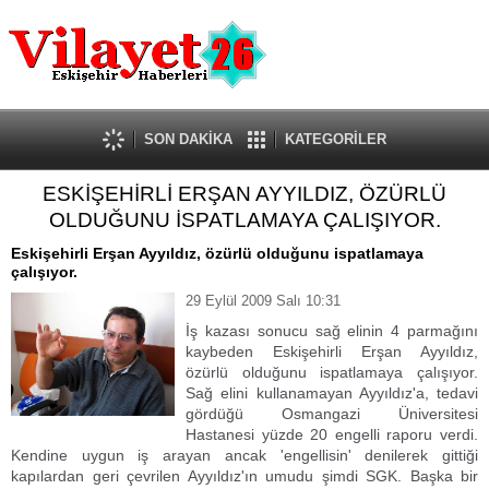
Güncel
Ekonomi
Politika
Eğitim
Sağlık
SON DAKİKA
KATEGORİLER
Spor
ESKİŞEHİRLİ ERŞAN AYYILDIZ, ÖZÜRLÜ
Kültür-Sanat
OLDUĞUNU İSPATLAMAYA ÇALIŞIYOR.
Dünya
Röportaj
Eskişehirli Erşan Ayyıldız, özürlü olduğunu ispatlamaya
çalışıyor.
Tanıtım Yazısı
29 Eylül 2009 Salı 10:31
İş kazası sonucu sağ elinin 4 parmağını
kaybeden Eskişehirli Erşan Ayyıldız,
özürlü olduğunu ispatlamaya çalışıyor.
Sağ elini kullanamayan Ayyıldız'a, tedavi
gördüğü Osmangazi Üniversitesi
Hastanesi yüzde 20 engelli raporu verdi.
Kendine uygun iş arayan ancak 'engellisin' denilerek gittiği
kapılardan geri çevrilen Ayyıldız'ın umudu şimdi SGK. Başka bir