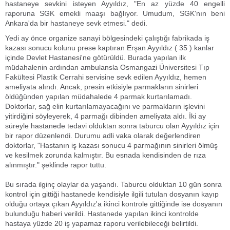
hastaneye sevkini isteyen Ayyıldız, "En az yüzde 40 engelli
raporuna SGK emekli maaşı bağlıyor. Umudum, SGK'nın beni
Ankara'da bir hastaneye sevk etmesi." dedi.
Yedi ay önce organize sanayi bölgesindeki çalıştığı fabrikada iş
kazası sonucu kolunu prese kaptıran Erşan Ayyıldız ( 35 ) kanlar
içinde Devlet Hastanesi'ne götürüldü. Burada yapılan ilk
müdahalenin ardından ambulansla Osmangazi Üniversitesi Tıp
Fakültesi Plastik Cerrahi servisine sevk edilen Ayyıldız, hemen
ameliyata alındı. Ancak, presin etkisiyle parmakların sinirleri
öldüğünden yapılan müdahalede 4 parmak kurtarılamadı.
Doktorlar, sağ elin kurtarılamayacağını ve parmakların işlevini
yitirdiğini söyleyerek, 4 parmağı dibinden ameliyata aldı. İki ay
süreyle hastanede tedavi olduktan sonra taburcu olan Ayyıldız için
bir rapor düzenlendi. Durumu adli vaka olarak değerlendiren
doktorlar, "Hastanın iş kazası sonucu 4 parmağının sinirleri ölmüş
ve kesilmek zorunda kalmıştır. Bu esnada kendisinden de rıza
alınmıştır." şeklinde rapor tuttu.
Bu sırada ilginç olaylar da yaşandı. Taburcu olduktan 10 gün sonra
kontrol için gittiği hastanede kendisiyle ilgili tutulan dosyanın kayıp
olduğu ortaya çıkan Ayyıldız'a ikinci kontrole gittiğinde ise dosyanın
bulunduğu haberi verildi. Hastanede yapılan ikinci kontrolde
hastaya yüzde 20 iş yapamaz raporu verilebileceği belirtildi.