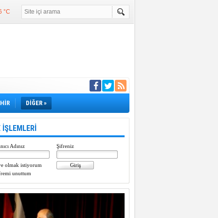
6 °C
°C
°C
e girdi
EHİR
DİĞER »
 İŞLEMLERİ
nıcı Adınız
Şifreniz
e olmak istiyorum
fremi unuttum
Paylaştı