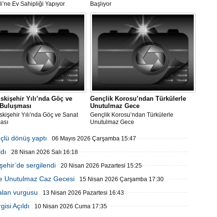
li’ne Ev Sahipliği Yapıyor
Başlıyor
skişehir Yılı’nda Göç ve
Gençlik Korosu’ndan Türkülerle
 Buluşması
Unutulmaz Gece
kişehir Yılı’nda Göç ve Sanat
Gençlik Korosu’ndan Türkülerle
ası
Unutulmaz Gece
çlü dönüş yaptı
06 Mayıs 2026 Çarşamba 15:47
dı
28 Nisan 2026 Salı 16:18
şehir’de sergilendi
20 Nisan 2026 Pazartesi 15:25
de Unutulmaz Caz Gecesi
15 Nisan 2026 Çarşamba 17:30
alan vurgusu
13 Nisan 2026 Pazartesi 16:43
isi Açıldı
10 Nisan 2026 Cuma 17:35