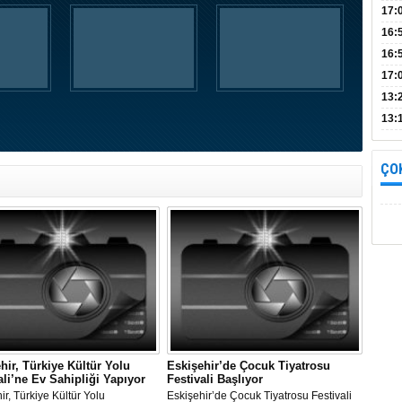
Bul
17:
alın
16:
İnc
16:
17:
Başa
13:
13:
yara
ÇO
hir, Türkiye Kültür Yolu
Eskişehir’de Çocuk Tiyatrosu
ali’ne Ev Sahipliği Yapıyor
Festivali Başlıyor
ir, Türkiye Kültür Yolu
Eskişehir’de Çocuk Tiyatrosu Festivali