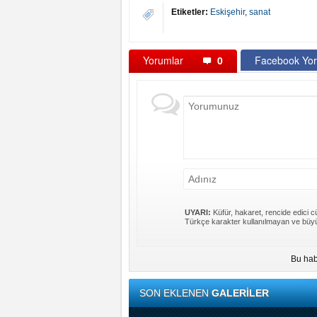
Etiketler:
Eskişehir
,
sanat
Yorumlar
0
Facebook Yor
UYARI:
Küfür, hakaret, rencide edici cü
Türkçe karakter kullanılmayan ve büyü
Bu hab
SON EKLENEN
GALERİLER