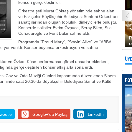
konseri gerçekleştirildi.
Orkestra şefi Murat Göktaş yönetiminde sahne alan
ve Eskişehir Büyükşehir Belediyesi Senfoni Orkestrası
sanatçılarından oluşan topluluk, dinleyicilerle buluştu.
Konserde solistler Evrim Özşuca, Seray Bilen, Sıla
Çuhadaroğlu ve Ferit Bakır sahne aldı.
R
Programda “Proud Mary”, “Stayin' Alive” ve “ABBA
ö
ne yer verildi. Konser boyunca orkestrasyon ve sahne
ÜYE
ktar ve Özkan Köse performansa görsel unsurlar eklerken,
ığında gerçekleştirilen konser alkışlarla sona erdi.
yesi Caz ve Oda Müziği Günleri kapsamında düzenlenen Sinem
FO
arihinde saat 20.30’da Büyükşehir Belediyesi Sanat ve Kültür
weetle
Google+'da Paylaş
LinkedIn