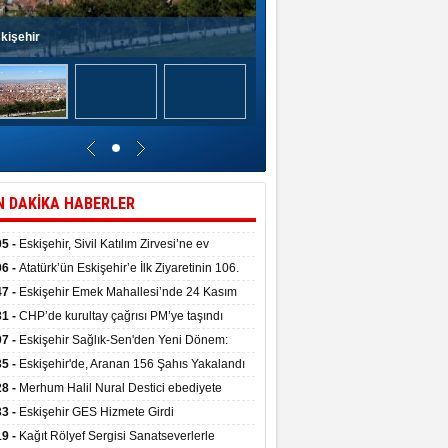
kişehir
N DAKİKA HABERLER
05 -
Eskişehir, Sivil Katılım Zirvesi’ne ev
pliği yaptı.
06 -
Atatürk’ün Eskişehir’e İlk Ziyaretinin 106.
 Törenle Kutlandı
47 -
Eskişehir Emek Mahallesi’nde 24 Kasım
kulu törenle hizmete girdi
31 -
CHP’de kurultay çağrısı PM’ye taşındı
07 -
Eskişehir Sağlık-Sen'den Yeni Dönem:
ata Teslim Alındı
35 -
Eskişehir'de, Aranan 156 Şahıs Yakalandı
28 -
Merhum Halil Nural Destici ebediyete
rlandı
33 -
Eskişehir GES Hizmete Girdi
19 -
Kağıt Rölyef Sergisi Sanatseverlerle