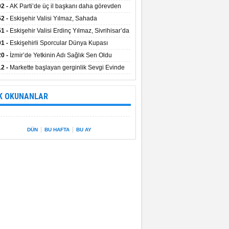
uştu
02 -
AK Parti’de üç il başkanı daha görevden
dı
52 -
Eskişehir Valisi Yılmaz, Sahada
elemelerde Bulundu
51 -
Eskişehir Valisi Erdinç Yılmaz, Sivrihisar’da
01 -
Eskişehirli Sporcular Dünya Kupası
rılarını Vali Yılmaz’la Paylaştı
20 -
İzmir’de Yetkinin Adı Sağlık Sen Oldu
12 -
Markette başlayan gerginlik Sevgi Evinde
 sardı.
K OKUNANLAR
|
|
DÜN
BU HAFTA
BU AY