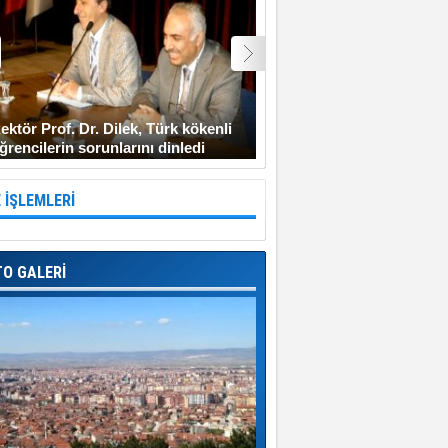
ektör Prof. Dr. Dilek, Türk kökenli
Şehit Uzman Çavuş Gen
ğrencilerin sorunlarını dinledi
Diyarbakır’a gitmeyi ken
 İŞLEMLERİ
TO GALERİ