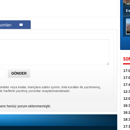
Es
umları
SO
17:
sahi
17:
Yılı
17:
mleler veya imalar, inançlara saldırı içeren, imla kuralları ile yazılmamış,
k harflerle yazılmış yorumlar onaylanmamaktadır.
İlko
12:
12:
Mazb
16:
ere henüz yorum eklenmemiştir.
16:
uğu
18:
17: