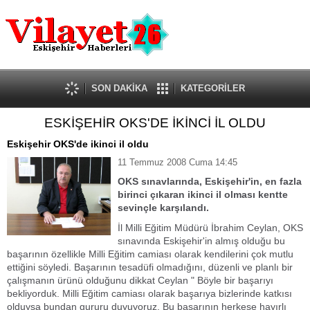
Güncel
Ekonomi
Politika
Eğitim
Sağlık
SON DAKİKA
KATEGORİLER
Spor
ESKİŞEHİR OKS'DE İKİNCİ İL OLDU
Kültür-Sanat
Dünya
Eskişehir OKS'de ikinci il oldu
Röportaj
11 Temmuz 2008 Cuma 14:45
Tanıtım Yazısı
OKS sınavlarında, Eskişehir'in, en fazla
birinci çıkaran ikinci il olması kentte
sevinçle karşılandı.
İl Milli Eğitim Müdürü İbrahim Ceylan, OKS
sınavında Eskişehir'in almış olduğu bu
başarının özellikle Milli Eğitim camiası olarak kendilerini çok mutlu
ettiğini söyledi. Başarının tesadüfi olmadığını, düzenli ve planlı bir
çalışmanın ürünü olduğunu dikkat Ceylan " Böyle bir başarıyı
bekliyorduk. Milli Eğitim camiası olarak başarıya bizlerinde katkısı
olduysa bundan gururu duyuyoruz. Bu başarının herkese hayırlı