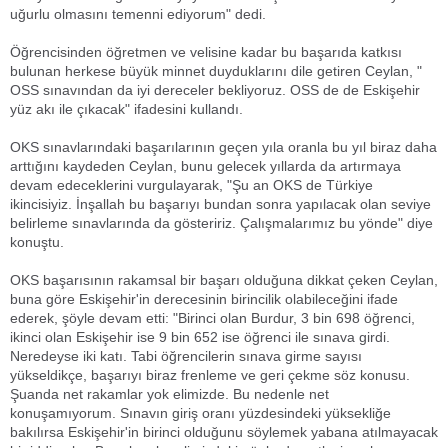
uğurlu olmasını temenni ediyorum" dedi.
Öğrencisinden öğretmen ve velisine kadar bu başarıda katkısı
bulunan herkese büyük minnet duyduklarını dile getiren Ceylan, "
OSS sınavından da iyi dereceler bekliyoruz. OSS de de Eskişehir
yüz akı ile çıkacak" ifadesini kullandı.
OKS sınavlarındaki başarılarının geçen yıla oranla bu yıl biraz daha
arttığını kaydeden Ceylan, bunu gelecek yıllarda da artırmaya
devam edeceklerini vurgulayarak, "Şu an OKS de Türkiye
ikincisiyiz. İnşallah bu başarıyı bundan sonra yapılacak olan seviye
belirleme sınavlarında da gösteririz. Çalışmalarımız bu yönde" diye
konuştu.
OKS başarısının rakamsal bir başarı olduğuna dikkat çeken Ceylan,
buna göre Eskişehir'in derecesinin birincilik olabileceğini ifade
ederek, şöyle devam etti: "Birinci olan Burdur, 3 bin 698 öğrenci,
ikinci olan Eskişehir ise 9 bin 652 ise öğrenci ile sınava girdi.
Neredeyse iki katı. Tabi öğrencilerin sınava girme sayısı
yükseldikçe, başarıyı biraz frenleme ve geri çekme söz konusu.
Şuanda net rakamlar yok elimizde. Bu nedenle net
konuşamıyorum. Sınavın giriş oranı yüzdesindeki yüksekliğe
bakılırsa Eskişehir'in birinci olduğunu söylemek yabana atılmayacak