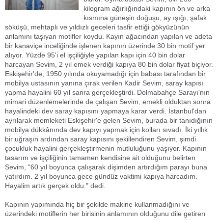
kilogram ağırlığındaki kapının ön ve arka
kısmına güneşin doğuşu, ay ışığı, şafak
söküşü, mehtaplı ve yıldızlı geceleri tasfir ettiği gökyüzünün
anlamını taşıyan motifler koydu. Kayın ağacından yapılan ve adeta
bir kanaviçe inceliğinde işlenen kapının üzerinde 30 bin motif yer
alıyor. Yüzde 95'i el işçiliğiyle yapılan kapı için 40 bin dolar
harcayan Sevim, 2 yıl emek verdiği kapıya 80 bin dolar fiyat biçiyor.
Eskişehir'de, 1950 yılında okuyamadığı için babası tarafından bir
mobilya ustasının yanına çırak verilen Kadir Sevim, saray kapısı
yapma hayalini 60 yıl sanra gerçekleştirdi. Dolmabahçe Sarayı'nın
mimari düzenlemelerinde de çalışan Sevim, emekli olduktan sonra
hayalindeki dev saray kapısını yapmaya karar verdi. İstanbul'dan
ayrılarak memleketi Eskişehir'e gelen Sevim, burada bir tanıdığının
mobilya dükkânında dev kapıyı yapmak için kolları sıvadı. İki yıllık
bir uğraşın ardından saray kapısını şekillendiren Sevim, şimdi
çocukluk hayalini gerçekleştirmenin mutluluğunu yaşıyor. Kapının
tasarım ve işçiliğinin tamamen kendisine ait olduğunu belirten
Sevim, "60 yıl boyunca çalışarak dişimden artırdığım parayı buna
yatırdım. 2 yıl boyunca gece gündüz vaktimi kapıya harcadım.
Hayalim artık gerçek oldu." dedi.
Kapının yapımında hiç bir şekilde makine kullanmadığını ve
üzerindeki motiflerin her birisinin anlamının olduğunu dile getiren