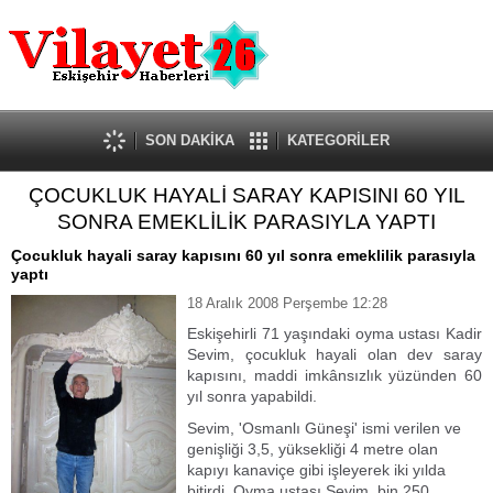
Güncel
Ekonomi
Politika
Eğitim
Sağlık
SON DAKİKA
KATEGORİLER
Spor
ÇOCUKLUK HAYALİ SARAY KAPISINI 60 YIL
Kültür-Sanat
SONRA EMEKLİLİK PARASIYLA YAPTI
Dünya
Röportaj
Çocukluk hayali saray kapısını 60 yıl sonra emeklilik parasıyla
yaptı
Tanıtım Yazısı
18 Aralık 2008 Perşembe 12:28
Eskişehirli 71 yaşındaki oyma ustası Kadir
Sevim, çocukluk hayali olan dev saray
kapısını, maddi imkânsızlık yüzünden 60
yıl sonra yapabildi.
Sevim, 'Osmanlı Güneşi' ismi verilen ve
genişliği 3,5, yüksekliği 4 metre olan
kapıyı kanaviçe gibi işleyerek iki yılda
bitirdi. Oyma ustası Sevim, bin 250