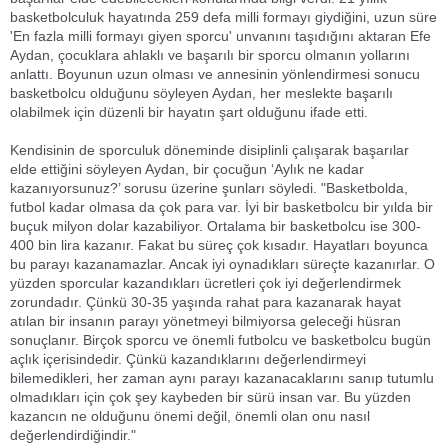
basketbolculuk hayatında 259 defa milli formayı giydiğini, uzun süre
'En fazla milli formayı giyen sporcu' unvanını taşıdığını aktaran Efe
Aydan, çocuklara ahlaklı ve başarılı bir sporcu olmanın yollarını
anlattı. Boyunun uzun olması ve annesinin yönlendirmesi sonucu
basketbolcu olduğunu söyleyen Aydan, her meslekte başarılı
olabilmek için düzenli bir hayatın şart olduğunu ifade etti.
Kendisinin de sporculuk döneminde disiplinli çalışarak başarılar
elde ettiğini söyleyen Aydan, bir çocuğun ‘Aylık ne kadar
kazanıyorsunuz?’ sorusu üzerine şunları söyledi. "Basketbolda,
futbol kadar olmasa da çok para var. İyi bir basketbolcu bir yılda bir
buçuk milyon dolar kazabiliyor. Ortalama bir basketbolcu ise 300-
400 bin lira kazanır. Fakat bu süreç çok kısadır. Hayatları boyunca
bu parayı kazanamazlar. Ancak iyi oynadıkları süreçte kazanırlar. O
yüzden sporcular kazandıkları ücretleri çok iyi değerlendirmek
zorundadır. Çünkü 30-35 yaşında rahat para kazanarak hayat
atılan bir insanın parayı yönetmeyi bilmiyorsa geleceği hüsran
sonuçlanır. Birçok sporcu ve önemli futbolcu ve basketbolcu bugün
açlık içerisindedir. Çünkü kazandıklarını değerlendirmeyi
bilemedikleri, her zaman aynı parayı kazanacaklarını sanıp tutumlu
olmadıkları için çok şey kaybeden bir sürü insan var. Bu yüzden
kazancın ne olduğunu önemi değil, önemli olan onu nasıl
değerlendirdiğindir."