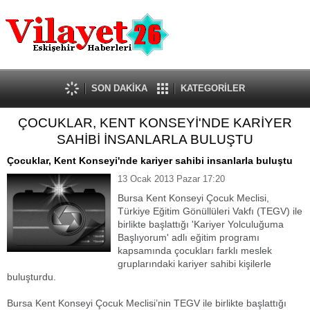
Güncel
Ekonomi
Politika
Eğitim
Sağlık
SON DAKİKA
KATEGORİLER
Spor
ÇOCUKLAR, KENT KONSEYİ'NDE KARİYER
Kültür-Sanat
SAHİBİ İNSANLARLA BULUŞTU
Dünya
Röportaj
Çocuklar, Kent Konseyi'nde kariyer sahibi insanlarla buluştu
Tanıtım Yazısı
13 Ocak 2013 Pazar 17:20
Bursa Kent Konseyi Çocuk Meclisi,
Türkiye Eğitim Gönüllüleri Vakfı (TEGV) ile
birlikte başlattığı 'Kariyer Yolculuğuma
Başlıyorum' adlı eğitim programı
kapsamında çocukları farklı meslek
gruplarındaki kariyer sahibi kişilerle
buluşturdu.
Bursa Kent Konseyi Çocuk Meclisi’nin TEGV ile birlikte başlattığı