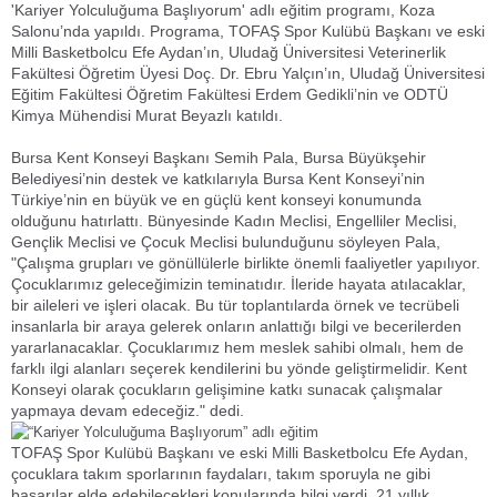
'Kariyer Yolculuğuma Başlıyorum' adlı eğitim programı, Koza
Salonu’nda yapıldı. Programa, TOFAŞ Spor Kulübü Başkanı ve eski
Milli Basketbolcu Efe Aydan’ın, Uludağ Üniversitesi Veterinerlik
Fakültesi Öğretim Üyesi Doç. Dr. Ebru Yalçın’ın, Uludağ Üniversitesi
Eğitim Fakültesi Öğretim Fakültesi Erdem Gedikli’nin ve ODTÜ
Kimya Mühendisi Murat Beyazlı katıldı.
Bursa Kent Konseyi Başkanı Semih Pala, Bursa Büyükşehir
Belediyesi’nin destek ve katkılarıyla Bursa Kent Konseyi’nin
Türkiye’nin en büyük ve en güçlü kent konseyi konumunda
olduğunu hatırlattı. Bünyesinde Kadın Meclisi, Engelliler Meclisi,
Gençlik Meclisi ve Çocuk Meclisi bulunduğunu söyleyen Pala,
"Çalışma grupları ve gönüllülerle birlikte önemli faaliyetler yapılıyor.
Çocuklarımız geleceğimizin teminatıdır. İleride hayata atılacaklar,
bir aileleri ve işleri olacak. Bu tür toplantılarda örnek ve tecrübeli
insanlarla bir araya gelerek onların anlattığı bilgi ve becerilerden
yararlanacaklar. Çocuklarımız hem meslek sahibi olmalı, hem de
farklı ilgi alanları seçerek kendilerini bu yönde geliştirmelidir. Kent
Konseyi olarak çocukların gelişimine katkı sunacak çalışmalar
yapmaya devam edeceğiz." dedi.
TOFAŞ Spor Kulübü Başkanı ve eski Milli Basketbolcu Efe Aydan,
çocuklara takım sporlarının faydaları, takım sporuyla ne gibi
başarılar elde edebilecekleri konularında bilgi verdi. 21 yıllık