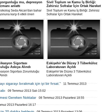
 yorgunluğu mu, depresyon
Sivil Toplum ve Kamu İş Birliği:
zmanı anlattı
Zehirsiz Sofralar İçin Ortak Hareket
 Psikolog Seda Akcan'dan bahar
Sivil Toplum ve Kamu İş Birliği: Zehirsiz
onuna karşı 6 etkili öneri
Sofralar İçin Ortak Hareket
ikasyon Sigortası
Eskişehir’de Düzey 3 Tüberküloz
uluğu Askıya Alındı
Laboratuvarı Açıldı
kasyon Sigortası Zorunluluğu
Eskişehir’de Düzey 3 Tüberküloz
Alındı
Laboratuvarı Açıldı
sigarayı bırakmak için iyi bir fırsat."
11 Temmuz 2013
habı
09 Temmuz 2013 Salı 15:02
lmesi Gereken Noktalar
08 Temmuz 2013 Pazartesi 18:55
muz 2013 Pazartesi 16:17
içip 20 dakika bekleyin
08 Temmuz 2013 Pazartesi 13:06