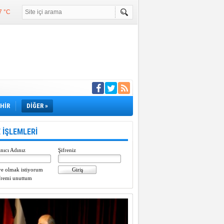
7 °C
°C
°C
e girdi
EHİR
DİĞER »
 İŞLEMLERİ
nıcı Adınız
Şifreniz
e olmak istiyorum
fremi unuttum
Paylaştı