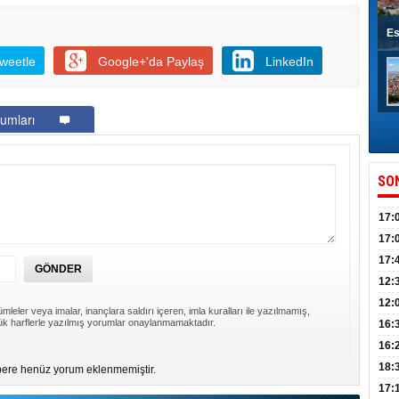
Es
weetle
Google+'da Paylaş
LinkedIn
umları
SO
17:
sahi
17:
Yılı
17:
İlko
12:
12:
mleler veya imalar, inançlara saldırı içeren, imla kuralları ile yazılmamış,
k harflerle yazılmış yorumlar onaylanmamaktadır.
Mazb
16:
16:
uğu
18:
ere henüz yorum eklenmemiştir.
17: