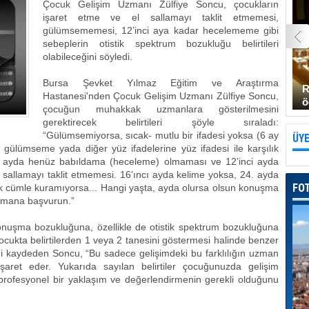
Çocuk Gelişim Uzmanı Zülfiye Soncu, çocukların
işaret etme ve el sallamayı taklit etmemesi,
gülümsememesi, 12’inci aya kadar hecelememe gibi
sebeplerin otistik spektrum bozukluğu belirtileri
olabileceğini söyledi.
Bursa Şevket Yılmaz Eğitim ve Araştırma
R
Hastanesi'nden Çocuk Gelişim Uzmanı Zülfiye Soncu,
ö
çocuğun muhakkak uzmanlara gösterilmesini
gerektirecek belirtileri şöyle sıraladı:
“Gülümsemiyorsa, sıcak- mutlu bir ifadesi yoksa (6 ay
ÜYE
ülümseme yada diğer yüz ifadelerine yüz ifadesi ile karşılık
i ayda henüz babıldama (heceleme) olmaması ve 12’inci ayda
sallamayı taklit etmemesi. 16’ıncı ayda kelime yoksa, 24. ayda
FO
lik cümle kuramıyorsa... Hangi yaşta, ayda olursa olsun konuşma
zmana başvurun.”
e konuşma bozukluğuna, özellikle de otistik spektrum bozukluğuna
ocukta belirtilerden 1 veya 2 tanesini göstermesi halinde benzer
 kaydeden Soncu, “Bu sadece gelişimdeki bu farklılığın uzman
işaret eder. Yukarıda sayılan belirtiler çocuğunuzda gelişim
rofesyonel bir yaklaşım ve değerlendirmenin gerekli olduğunu