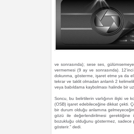
ve sonrasında); sese ses, gülümsemeye g
vermemesi (9 ay ve sonrasında). 12’inc
dokunma, gösterme, işaret etme ya da el 
tekrar ve taklit olmadan anlamlı 2 kelime
veya babıldama kaybolması halinde bir u
Soncu, bu belirtilerin varlığının ilişki v
(OSB) işaret edebileceğine dikkat çekti. Ç
bir durum olduğu anlamına gelmeyeceğini
gözü ile değerlendirilmesi gerektiğine 
bozukluğu olduğunu göstermez, sadece p
gösterir.” dedi.