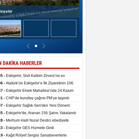
kişehir
N DAKİKA HABERLER
05 -
Eskişehir, Sivil Katılım Zirvesi’ne ev
pliği yaptı.
06 -
Atatürk’ün Eskişehir’e İlk Ziyaretinin 106.
 Törenle Kutlandı
47 -
Eskişehir Emek Mahallesi’nde 24 Kasım
kulu törenle hizmete girdi
31 -
CHP’de kurultay çağrısı PM’ye taşındı
07 -
Eskişehir Sağlık-Sen'den Yeni Dönem:
ata Teslim Alındı
35 -
Eskişehir'de, Aranan 156 Şahıs Yakalandı
28 -
Merhum Halil Nural Destici ebediyete
rlandı
33 -
Eskişehir GES Hizmete Girdi
19 -
Kağıt Rölyef Sergisi Sanatseverlerle