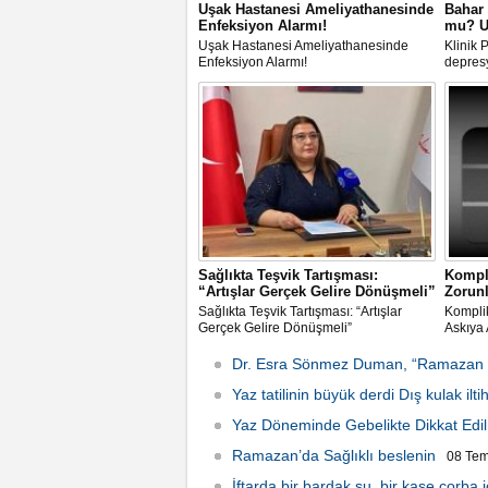
Uşak Hastanesi Ameliyathanesinde
Bahar
Enfeksiyon Alarmı!
mu? U
Uşak Hastanesi Ameliyathanesinde
Klinik
Enfeksiyon Alarmı!
depresy
Sağlıkta Teşvik Tartışması:
Kompl
“Artışlar Gerçek Gelire Dönüşmeli”
Zorunl
Sağlıkta Teşvik Tartışması: “Artışlar
Kompli
Gerçek Gelire Dönüşmeli”
Askıya 
Dr. Esra Sönmez Duman, “Ramazan ayı 
Perşembe 00:19
Yaz tatilinin büyük derdi Dış kulak ilti
Yaz Döneminde Gebelikte Dikkat Edi
Ramazan’da Sağlıklı beslenin
08 Tem
İftarda bir bardak su, bir kase çorba 