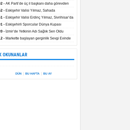
uştu
02 -
AK Parti’de üç il başkanı daha görevden
dı
52 -
Eskişehir Valisi Yılmaz, Sahada
elemelerde Bulundu
51 -
Eskişehir Valisi Erdinç Yılmaz, Sivrihisar’da
01 -
Eskişehirli Sporcular Dünya Kupası
rılarını Vali Yılmaz’la Paylaştı
20 -
İzmir’de Yetkinin Adı Sağlık Sen Oldu
12 -
Markette başlayan gerginlik Sevgi Evinde
 sardı.
K OKUNANLAR
|
|
DÜN
BU HAFTA
BU AY