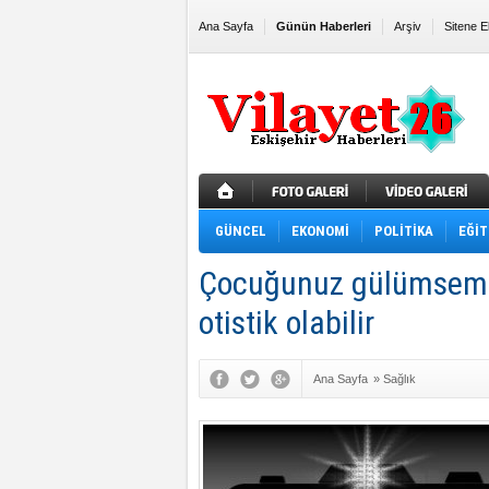
Ana Sayfa
Günün Haberleri
Arşiv
Sitene E
GÜNCEL
EKONOMİ
POLİTİKA
EĞİT
Çocuğunuz gülümsemi
otistik olabilir
Ana Sayfa
»
Sağlık