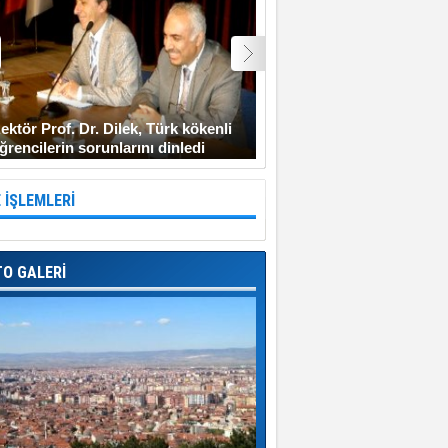
ektör Prof. Dr. Dilek, Türk kökenli
Şehit Uzman Çavuş Gen
ğrencilerin sorunlarını dinledi
Diyarbakır’a gitmeyi ken
 İŞLEMLERİ
TO GALERİ