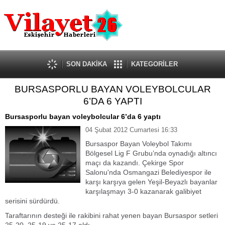
Güncel
Ekonomi
Politika
Eğitim
Sağlık
SON DAKİKA
KATEGORİLER
Spor
BURSASPORLU BAYAN VOLEYBOLCULAR
Kültür-Sanat
6’DA 6 YAPTI
Dünya
Röportaj
Bursasporlu bayan voleybolcular 6’da 6 yaptı
Tanıtım Yazısı
04 Şubat 2012 Cumartesi 16:33
Bursaspor Bayan Voleybol Takımı
Bölgesel Lig F Grubu’nda oynadığı altıncı
maçı da kazandı. Çekirge Spor
Salonu'nda Osmangazi Belediyespor ile
karşı karşıya gelen Yeşil-Beyazlı bayanlar
karşılaşmayı 3-0 kazanarak galibiyet
serisini sürdürdü.
Taraftarının desteği ile rakibini rahat yenen bayan Bursaspor setleri