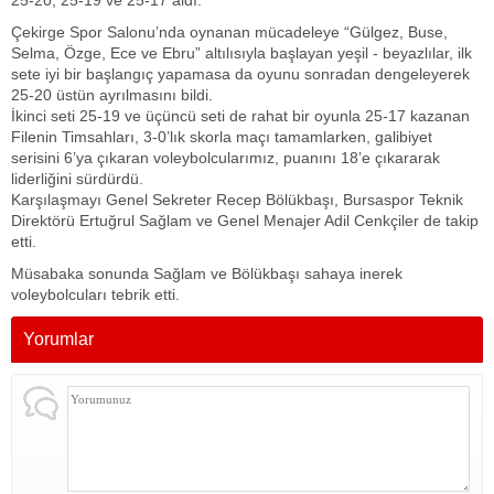
25-20, 25-19 ve 25-17 aldı.
Çekirge Spor Salonu’nda oynanan mücadeleye “Gülgez, Buse,
Selma, Özge, Ece ve Ebru” altılısıyla başlayan yeşil - beyazlılar, ilk
sete iyi bir başlangıç yapamasa da oyunu sonradan dengeleyerek
25-20 üstün ayrılmasını bildi.
İkinci seti 25-19 ve üçüncü seti de rahat bir oyunla 25-17 kazanan
Filenin Timsahları, 3-0’lık skorla maçı tamamlarken, galibiyet
serisini 6’ya çıkaran voleybolcularımız, puanını 18’e çıkararak
liderliğini sürdürdü.
Karşılaşmayı Genel Sekreter Recep Bölükbaşı, Bursaspor Teknik
Direktörü Ertuğrul Sağlam ve Genel Menajer Adil Cenkçiler de takip
etti.
Müsabaka sonunda Sağlam ve Bölükbaşı sahaya inerek
voleybolcuları tebrik etti.
Yorumlar