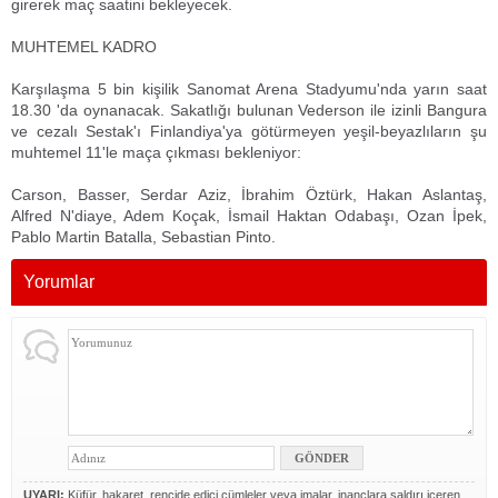
girerek maç saatini bekleyecek.
MUHTEMEL KADRO
Karşılaşma 5 bin kişilik Sanomat Arena Stadyumu'nda yarın saat
18.30 'da oynanacak. Sakatlığı bulunan Vederson ile izinli Bangura
ve cezalı Sestak'ı Finlandiya'ya götürmeyen yeşil-beyazlıların şu
muhtemel 11'le maça çıkması bekleniyor:
Carson, Basser, Serdar Aziz, İbrahim Öztürk, Hakan Aslantaş,
Alfred N'diaye, Adem Koçak, İsmail Haktan Odabaşı, Ozan İpek,
Pablo Martin Batalla, Sebastian Pinto.
Yorumlar
UYARI:
Küfür, hakaret, rencide edici cümleler veya imalar, inançlara saldırı içeren,