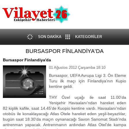
Güncel
Ekonomi
Politika
Eğitim
Sağlık
SON DAKİKA
KATEGORİLER
Spor
BURSASPOR FİNLANDİYA'DA
Kültür-Sanat
Dünya
Bursaspor Finlandiya'da
Röportaj
01 Ağustos 2012 Çarşamba 18:10
Tanıtım Yazısı
Bursaspor, UEFA Avrupa Ligi 3. Ön Eleme
Turu ilk maçı için Finlandiya'nın Kupio
kentine geldi.
THY Özel uçağı ile saat 11.00'da
Yenişehir Havaalanı'ndan hareket eden
82 kişilik kafile, saat 14.45'de Kuopio kentine vardı. Havaalanı'ndan
otobüs ile konaklayacağı Atlas Otele hareket eden yeşil-beyazlılar,
bugün saat 18.30'da maçın oynanacağı Savon Sanomat Stadı'nda
antrenman yapacak. Antrenmanın ardından Atlas Otel'de kampa