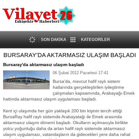
Güncel
Ekonomi
Politika
Eğitim
Sağlık
SON DAKİKA
KATEGORİLER
Spor
BURSARAY'DA AKTARMASIZ ULAŞIM BAŞLADI
Kültür-Sanat
Dünya
Bursaray'da aktarmasız ulaşım başladı
Röportaj
06 Şubat 2012 Pazartesi 17:41
Tanıtım Yazısı
Bursa'da, mevcut hafif raylı sistem
hatlarında gerçekleştirilen iyileştirme
çalışmaları kapsamında, Arabayağı-Emek
hattında aktarmasız ulaşım uygulaması başladı.
Kent içi ulaşımda her gün yaklaşık 200 bin kişinin tercih ettiği
BursaRay hafif raylı sistemde Arabayatağı ile Emek arasında
aktarmasız ulaşım dönemi başladı. Okulların açılmasıyla birlikte
yolcu yoğunluğu daha da artan hafif raylı sistemde aktarmasız
ulaşım uygulaması, vatandaşların da gidecekleri yere daha rahat