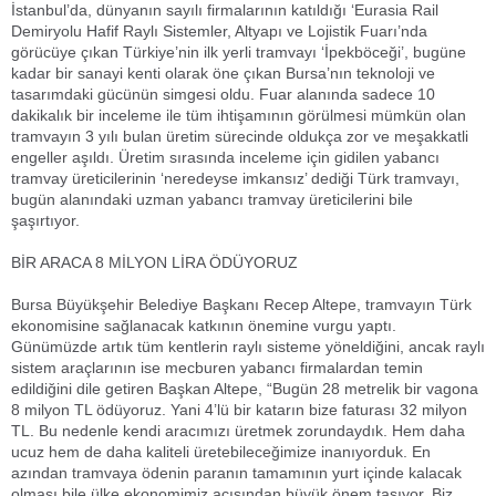
İstanbul’da, dünyanın sayılı firmalarının katıldığı ‘Eurasia Rail
Demiryolu Hafif Raylı Sistemler, Altyapı ve Lojistik Fuarı’nda
görücüye çıkan Türkiye’nin ilk yerli tramvayı ‘İpekböceği’, bugüne
kadar bir sanayi kenti olarak öne çıkan Bursa’nın teknoloji ve
tasarımdaki gücünün simgesi oldu. Fuar alanında sadece 10
dakikalık bir inceleme ile tüm ihtişamının görülmesi mümkün olan
tramvayın 3 yılı bulan üretim sürecinde oldukça zor ve meşakkatli
engeller aşıldı. Üretim sırasında inceleme için gidilen yabancı
tramvay üreticilerinin ‘neredeyse imkansız’ dediği Türk tramvayı,
bugün alanındaki uzman yabancı tramvay üreticilerini bile
şaşırtıyor.
BİR ARACA 8 MİLYON LİRA ÖDÜYORUZ
Bursa Büyükşehir Belediye Başkanı Recep Altepe, tramvayın Türk
ekonomisine sağlanacak katkının önemine vurgu yaptı.
Günümüzde artık tüm kentlerin raylı sisteme yöneldiğini, ancak raylı
sistem araçlarının ise mecburen yabancı firmalardan temin
edildiğini dile getiren Başkan Altepe, “Bugün 28 metrelik bir vagona
8 milyon TL ödüyoruz. Yani 4’lü bir katarın bize faturası 32 milyon
TL. Bu nedenle kendi aracımızı üretmek zorundaydık. Hem daha
ucuz hem de daha kaliteli üretebileceğimize inanıyorduk. En
azından tramvaya ödenin paranın tamamının yurt içinde kalacak
olması bile ülke ekonomimiz açısından büyük önem taşıyor. Biz