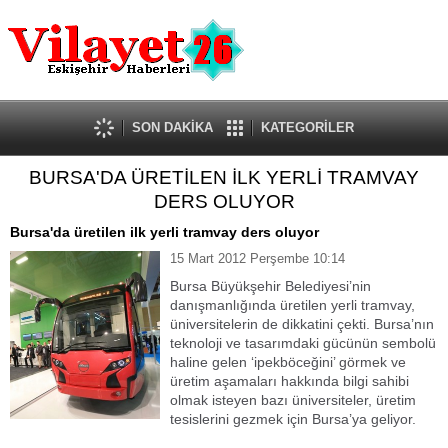
Güncel
Ekonomi
Politika
Eğitim
Sağlık
SON DAKİKA
KATEGORİLER
Spor
BURSA'DA ÜRETİLEN İLK YERLİ TRAMVAY
Kültür-Sanat
DERS OLUYOR
Dünya
Röportaj
Bursa'da üretilen ilk yerli tramvay ders oluyor
Tanıtım Yazısı
15 Mart 2012 Perşembe 10:14
Bursa Büyükşehir Belediyesi’nin
danışmanlığında üretilen yerli tramvay,
üniversitelerin de dikkatini çekti. Bursa’nın
teknoloji ve tasarımdaki gücünün sembolü
haline gelen ‘ipekböceğini’ görmek ve
üretim aşamaları hakkında bilgi sahibi
olmak isteyen bazı üniversiteler, üretim
tesislerini gezmek için Bursa’ya geliyor.