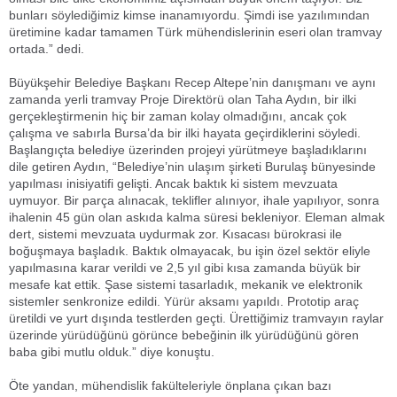
bunları söylediğimiz kimse inanamıyordu. Şimdi ise yazılımından
üretimine kadar tamamen Türk mühendislerinin eseri olan tramvay
ortada.” dedi.
Büyükşehir Belediye Başkanı Recep Altepe’nin danışmanı ve aynı
zamanda yerli tramvay Proje Direktörü olan Taha Aydın, bir ilki
gerçekleştirmenin hiç bir zaman kolay olmadığını, ancak çok
çalışma ve sabırla Bursa’da bir ilki hayata geçirdiklerini söyledi.
Başlangıçta belediye üzerinden projeyi yürütmeye başladıklarını
dile getiren Aydın, “Belediye’nin ulaşım şirketi Burulaş bünyesinde
yapılması inisiyatifi gelişti. Ancak baktık ki sistem mevzuata
uymuyor. Bir parça alınacak, teklifler alınıyor, ihale yapılıyor, sonra
ihalenin 45 gün olan askıda kalma süresi bekleniyor. Eleman almak
dert, sistemi mevzuata uydurmak zor. Kısacası bürokrasi ile
boğuşmaya başladık. Baktık olmayacak, bu işin özel sektör eliyle
yapılmasına karar verildi ve 2,5 yıl gibi kısa zamanda büyük bir
mesafe kat ettik. Şase sistemi tasarladık, mekanik ve elektronik
sistemler senkronize edildi. Yürür aksamı yapıldı. Prototip araç
üretildi ve yurt dışında testlerden geçti. Ürettiğimiz tramvayın raylar
üzerinde yürüdüğünü görünce bebeğinin ilk yürüdüğünü gören
baba gibi mutlu olduk.” diye konuştu.
Öte yandan, mühendislik fakülteleriyle önplana çıkan bazı