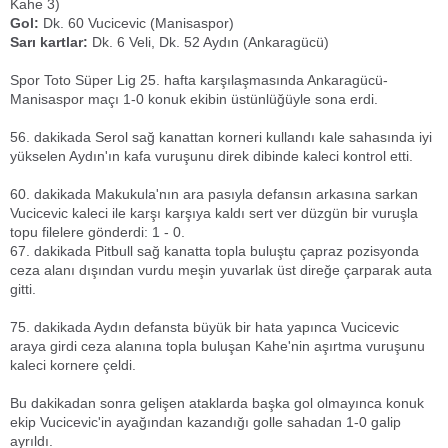
Kahe 3)
Gol:
Dk. 60 Vucicevic (Manisaspor)
Sarı kartlar:
Dk. 6 Veli, Dk. 52 Aydın (Ankaragücü)
Spor Toto Süper Lig 25. hafta karşılaşmasında Ankaragücü-
Manisaspor maçı 1-0 konuk ekibin üstünlüğüyle sona erdi.
56. dakikada Serol sağ kanattan korneri kullandı kale sahasında iyi
yükselen Aydın'ın kafa vuruşunu direk dibinde kaleci kontrol etti.
60. dakikada Makukula'nın ara pasıyla defansın arkasına sarkan
Vucicevic kaleci ile karşı karşıya kaldı sert ver düzgün bir vuruşla
topu filelere gönderdi: 1 - 0.
67. dakikada Pitbull sağ kanatta topla buluştu çapraz pozisyonda
ceza alanı dışından vurdu meşin yuvarlak üst direğe çarparak auta
gitti.
75. dakikada Aydın defansta büyük bir hata yapınca Vucicevic
araya girdi ceza alanına topla buluşan Kahe'nin aşırtma vuruşunu
kaleci kornere çeldi.
Bu dakikadan sonra gelişen ataklarda başka gol olmayınca konuk
ekip Vucicevic'in ayağından kazandığı golle sahadan 1-0 galip
ayrıldı.