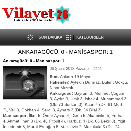
Güncel
Ekonomi
Politika
Eğitim
Sağlık
SON DAKİKA
KATEGORİLER
Spor
ANKARAGÜCÜ: 0 - MANİSASPOR: 1
Kültür-Sanat
Dünya
Ankaragücü: 0 - Manisaspor: 1
Röportaj
06 Şubat 2012 Pazartesi 22:11
Tanıtım Yazısı
Stat:
Ankara 19 Mayıs
Hakemler:
Aytekin Durmaz, Bülent Gökçü,
Nihat Mızrak
Ankragücü:
Bayram 3, Mehmet Çoğum
3, Aydın 3, Ümit 3, İshak 4, Muhammed 3
(Dk. 73 Serkan 3), Kaan 4 (Dk. 81 Mert
?), Veli 3, Gökhan 4, Serol 3, Aybars 3 (Dk. 54 Bilal 3)
Manisaspor:
İlker 5, Ömer Aysan 4, Dixon 5, Akaminko 5, Ferhat
4, Ahmet İlhan 3 (Dk. 46 Pitbull 4), Harbuzi 4 (Dk. 66 Bekir 3), Yiğit
İncedemir 5, Murat Erdoğan 5, Vucicevic 7, Makukula 3 (Dk. 74