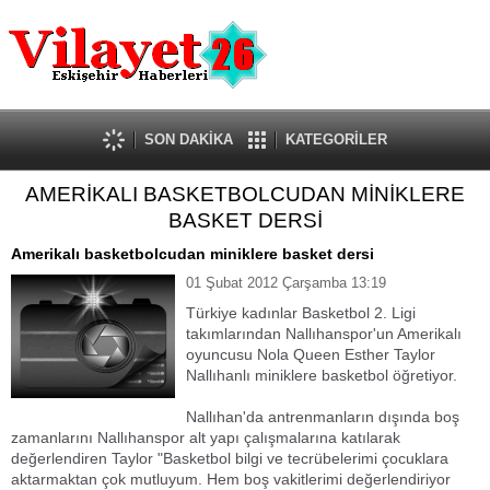
Güncel
Ekonomi
Politika
Eğitim
Sağlık
SON DAKİKA
KATEGORİLER
Spor
AMERİKALI BASKETBOLCUDAN MİNİKLERE
Kültür-Sanat
BASKET DERSİ
Dünya
Röportaj
Amerikalı basketbolcudan miniklere basket dersi
Tanıtım Yazısı
01 Şubat 2012 Çarşamba 13:19
Türkiye kadınlar Basketbol 2. Ligi
takımlarından Nallıhanspor'un Amerikalı
oyuncusu Nola Queen Esther Taylor
Nallıhanlı miniklere basketbol öğretiyor.
Nallıhan'da antrenmanların dışında boş
zamanlarını Nallıhanspor alt yapı çalışmalarına katılarak
değerlendiren Taylor "Basketbol bilgi ve tecrübelerimi çocuklara
aktarmaktan çok mutluyum. Hem boş vakitlerimi değerlendiriyor