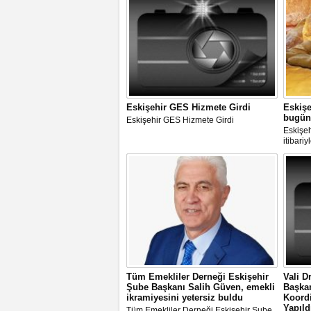
Eskişehir GES Hizmete Girdi
Eskişe
bugün 
Eskişehir GES Hizmete Girdi
Eskişe
itibari
Tüm Emekliler Derneği Eskişehir
Vali D
Şube Başkanı Salih Güven, emekli
Başkan
ikramiyesini yetersiz buldu
Koordi
Yapıld
Tüm Emekliler Derneği Eskişehir Şube