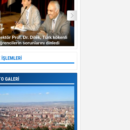
ektör Prof. Dr. Dilek, Türk kökenli
Şehit Uzman Çavuş Gen
ğrencilerin sorunlarını dinledi
Diyarbakır’a gitmeyi ken
 İŞLEMLERİ
TO GALERİ