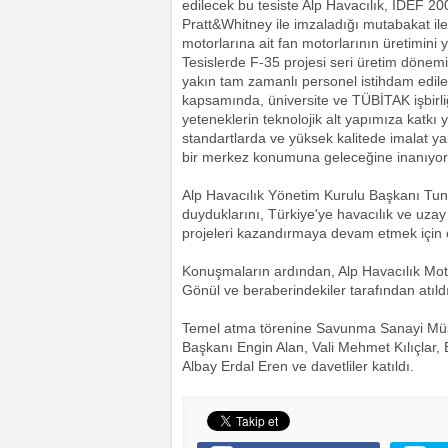
edilecek bu tesiste Alp Havacılık, IDEF 2
Pratt&Whitney ile imzaladığı mutabakat il
motorlarına ait fan motorlarının üretimini
Tesislerde F-35 projesi seri üretim dönem
yakın tam zamanlı personel istihdam edile
kapsamında, üniversite ve TÜBİTAK işbirli
yeteneklerin teknolojik alt yapımıza katkı
standartlarda ve yüksek kalitede imalat ya
bir merkez konumuna geleceğine inanıyoru
Alp Havacılık Yönetim Kurulu Başkanı Tun
duyduklarını, Türkiye'ye havacılık ve uzay
projeleri kazandırmaya devam etmek için ça
Konuşmaların ardından, Alp Havacılık Mo
Gönül ve beraberindekiler tarafından atıldı
Temel atma törenine Savunma Sanayi Müste
Başkanı Engin Alan, Vali Mehmet Kılıçlar
Albay Erdal Eren ve davetliler katıldı.