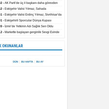
uştu
02 -
AK Parti’de üç il başkanı daha görevden
dı
52 -
Eskişehir Valisi Yılmaz, Sahada
elemelerde Bulundu
51 -
Eskişehir Valisi Erdinç Yılmaz, Sivrihisar’da
01 -
Eskişehirli Sporcular Dünya Kupası
rılarını Vali Yılmaz’la Paylaştı
20 -
İzmir’de Yetkinin Adı Sağlık Sen Oldu
12 -
Markette başlayan gerginlik Sevgi Evinde
 sardı.
K OKUNANLAR
|
|
DÜN
BU HAFTA
BU AY