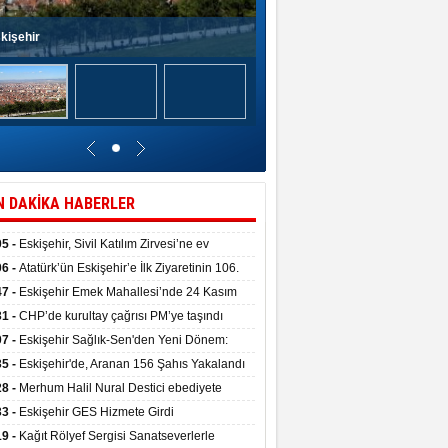
kişehir
N DAKİKA HABERLER
05 -
Eskişehir, Sivil Katılım Zirvesi’ne ev
pliği yaptı.
06 -
Atatürk’ün Eskişehir’e İlk Ziyaretinin 106.
 Törenle Kutlandı
47 -
Eskişehir Emek Mahallesi’nde 24 Kasım
kulu törenle hizmete girdi
31 -
CHP’de kurultay çağrısı PM’ye taşındı
07 -
Eskişehir Sağlık-Sen'den Yeni Dönem:
ata Teslim Alındı
35 -
Eskişehir'de, Aranan 156 Şahıs Yakalandı
28 -
Merhum Halil Nural Destici ebediyete
rlandı
33 -
Eskişehir GES Hizmete Girdi
19 -
Kağıt Rölyef Sergisi Sanatseverlerle