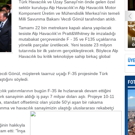
Türk Havacılık ve Uzay Sanayi'nin önde gelen özel
sektör kuruluşu Alp Havacılık'ın Alp Havacılık Motor
Komponent Üretim ve Mühendislik Merkezi'nin temeli
Milli Savunma Bakanı Vecdi Gönül tarafından atıldı.
Tamamı 22 bin metrekare kapalı alana yapılacak
tesiste Alp Havacılık'ın Pratt&Whitney ile imzaladığı
R
mutabakat çerçevesinde F - 35 ve F135 uçaklarına
ö
yönelik parçalar üretilecek. Yeni tesiste 23 milyon
tutarında bir ilk yatırım gerçekleştirecek. Böylece Alp
Havacılık bu kritik teknolojiye sahip birkaç global
ÜYE
cdi Gönül, müşterek taarruz uçağı F-35 projesinde Türk
aştığını söyledi.
FO
ılık yatırımlarının bugün F-35 ile hızlanarak devam ettiğini
k sanayinin aldığı iş payı 7 milyar doları aştı. Projeye 10-11
, standart offsetimiz olan yüzde 50'yi aşan bir rakama
nma ve havacılık sanayimizin ulaştığı uluslararası rekabetçi
ğinin hakkıyla
am etti: "İnşa