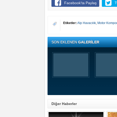
Facebook'ta Paylaş
T
Etiketler:
Alp Havacılık
,
Motor Kompon
SON EKLENEN
GALERİLER
Diğer Haberler