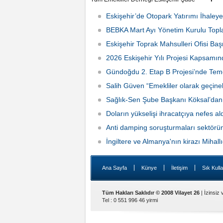
Başkanı Salih Güven, 4 binliralık emekli
Vali Dr
ikramiyesini yetersiz bularak sert
2026 İk
Eskişehir’de Otopark Yatırımı İhaleye
eleştirilerde bulundu.
Toplant
BEBKA Mart Ayı Yönetim Kurulu Toplan
Eskişehir Toprak Mahsulleri Ofisi Ba
2026 Eskişehir Yılı Projesi Kapsamın
Gündoğdu 2. Etap B Projesi’nde Temel
Salih Güven “Emekliler olarak geçine
20:27
Sağlık-Sen Şube Başkanı Köksal’dan T
Temmuz 2025 Perşembe 13:03
Doların yükselişi ihracatçıya nefes ald
Anti damping soruşturmaları sektörün
İngiltere ve Almanya'nın kirazı Mihallı
|
|
|
Ana Sayfa
Künye
İletişim
Sık Kulla
Tüm Hakları Saklıdır © 2008 Vilayet 26
| İzinsiz
Tel : 0 551 996 46 yirmi