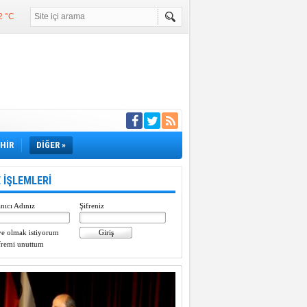
2 °C
°C
°C
e girdi
EHİR
DİĞER »
 İŞLEMLERİ
nıcı Adınız
Şifreniz
e olmak istiyorum
fremi unuttum
Paylaştı