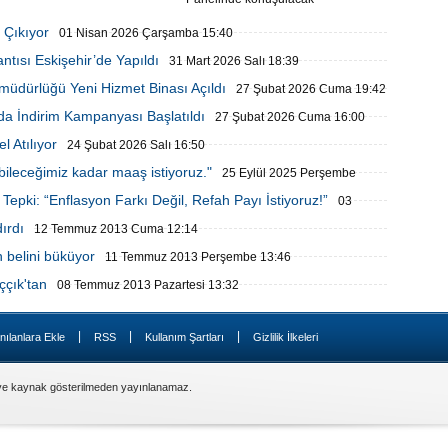
. Erdinç Yılmaz Başkanlığında
inci İl Koordinasyon Kurulu
 Çıkıyor
01 Nisan 2026 Çarşamba 15:40
ısı Yapıldı
tısı Eskişehir’de Yapıldı
31 Mart 2026 Salı 18:39
şmüdürlüğü Yeni Hizmet Binası Açıldı
27 Şubat 2026 Cuma 19:42
da İndirim Kampanyası Başlatıldı
27 Şubat 2026 Cuma 16:00
 Atılıyor
24 Şubat 2026 Salı 16:50
bileceğimiz kadar maaş istiyoruz."
25 Eylül 2025 Perşembe
epki: “Enflasyon Farkı Değil, Refah Payı İstiyoruz!”
03
ırdı
12 Temmuz 2013 Cuma 12:14
 belini büküyor
11 Temmuz 2013 Perşembe 13:46
ççık'tan
08 Temmuz 2013 Pazartesi 13:32
|
|
|
nılanlara Ekle
RSS
Kullanım Şartları
Gizlilik İlkeleri
 ve kaynak gösterilmeden yayınlanamaz.