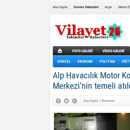
Ana Sayfa
Günün Haberleri
Arşiv
Sitene E
GÜNCEL
EKONOMİ
POLİTİKA
EĞİT
Alp Havacılık Motor K
Merkezi'nin temeli atıl
Ana Sayfa
»
Ekonomi