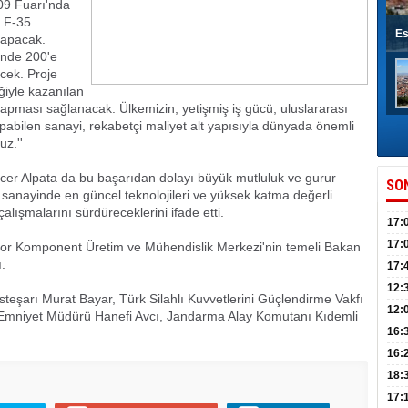
009 Fuarı'nda
e F-35
Es
 yapacak.
inde 200'e
cek. Proje
ğiyle kazanılan
 yapması sağlanacak. Ülkemizin, yetişmiş iş gücü, uluslararası
pabilen sanayi, rekabetçi maliyet alt yapısıyla dünyada önemli
z.''
cer Alpata da bu başarıdan dolayı büyük mutluluk ve gurur
SO
 sanayinde en güncel teknolojileri ve yüksek katma değerli
lışmalarını sürdüreceklerini ifade etti.
17:
sahi
17:
tor Komponent Üretim ve Mühendislik Merkezi'nin temeli Bakan
.
Yılı
17:
İlko
12:
şarı Murat Bayar, Türk Silahlı Kuvvetlerini Güçlendirme Vakfı
12:
, Emniyet Müdürü Hanefi Avcı, Jandarma Alay Komutanı Kıdemli
Mazb
16:
16:
uğu
18:
17: