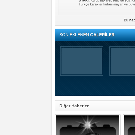
UYARI:
Küfür, hakaret, rencide edici cü
Türkçe karakter kullanılmayan ve büyü
Bu hab
SON EKLENEN
GALERİLER
Diğer Haberler