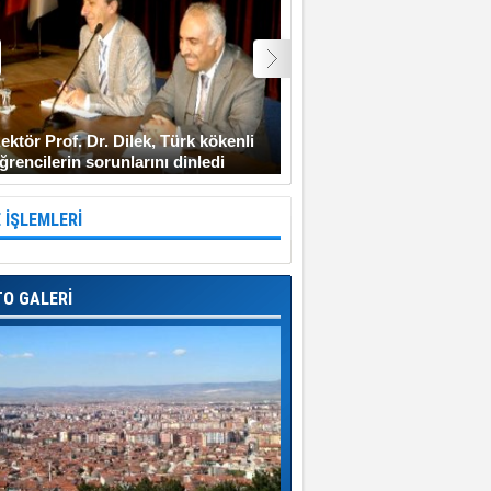
ektör Prof. Dr. Dilek, Türk kökenli
Şehit Uzman Çavuş Gen
ğrencilerin sorunlarını dinledi
Diyarbakır’a gitmeyi ken
 İŞLEMLERİ
TO GALERİ