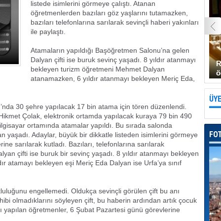
listede isimlerini görmeye çalıştı. Atanan
öğretmenlerden bazıları göz yaşlarını tutamazken,
bazıları telefonlarına sarılarak sevinçli haberi yakınları
ile paylaştı.
Atamaların yapıldığı Başöğretmen Salonu’na gelen
Dalyan çifti ise buruk sevinç yaşadı. 8 yıldır atanmayı
R
bekleyen turizm öğretmeni Mehmet Dalyan
ö
atanamazken, 6 yıldır atanmayı bekleyen Meriç Eda,
ÜYE
’nda 30 şehre yapılacak 17 bin atama için tören düzenlendi.
ikmet Çolak, elektronik ortamda yapılacak kuraya 79 bin 490
bilgisayar ortamında atamalar yapıldı. Bu sırada salonda
FO
yaşadı. Adaylar, büyük bir dikkatle listeden isimlerini görmeye
erine sarılarak kutladı. Bazıları, telefonlarına sarılarak
lyan çifti ise buruk bir sevinç yaşadı. 8 yıldır atanmayı bekleyen
dır atamayı bekleyen eşi Meriç Eda Dalyan ise Urfa’ya sınıf
uluğunu engellemedi. Oldukça sevinçli görülen çift bu anı
hibi olmadıklarını söyleyen çift, bu haberin ardından artık çocuk
ı yapılan öğretmenler, 6 Şubat Pazartesi günü görevlerine