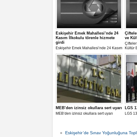
Eskişehir Emek Mahallesi’nde 24
Çiftel
Kasım İlkokulu törenle hizmete
ve Kül
girdi
Çiftele
Eskişehir Emek Mahallesi’nde 24 Kasım
Kültür
İlkokulu törenle hizmete girdi
MEB’den izinsiz okullara sert uyarı
​LGS 1
MEB’den izinsiz okullara sert uyarı
​LGS 13
Eskişehir’de Sınav Yoğunluğuna Top