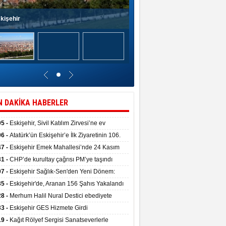
kişehir
N DAKİKA HABERLER
05 -
Eskişehir, Sivil Katılım Zirvesi’ne ev
pliği yaptı.
06 -
Atatürk’ün Eskişehir’e İlk Ziyaretinin 106.
 Törenle Kutlandı
47 -
Eskişehir Emek Mahallesi’nde 24 Kasım
kulu törenle hizmete girdi
31 -
CHP’de kurultay çağrısı PM’ye taşındı
07 -
Eskişehir Sağlık-Sen'den Yeni Dönem:
ata Teslim Alındı
35 -
Eskişehir'de, Aranan 156 Şahıs Yakalandı
28 -
Merhum Halil Nural Destici ebediyete
rlandı
33 -
Eskişehir GES Hizmete Girdi
19 -
Kağıt Rölyef Sergisi Sanatseverlerle