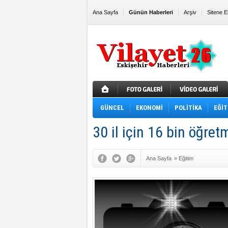
Ana Sayfa
Günün Haberleri
Arşiv
Sitene E
GÜNCEL
EKONOMİ
POLİTİKA
EĞİT
30 il için 16 bin öğre
Ana Sayfa
»
Eğitim