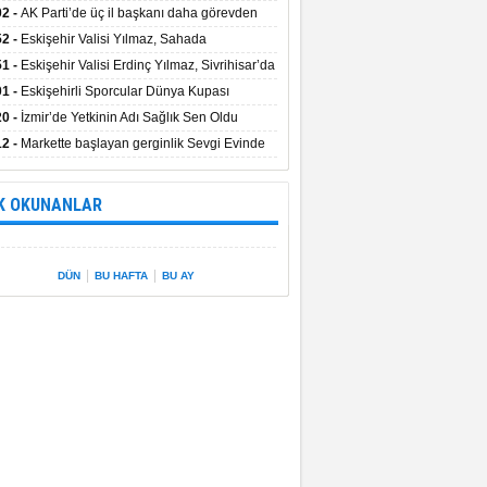
uştu
02 -
AK Parti’de üç il başkanı daha görevden
dı
52 -
Eskişehir Valisi Yılmaz, Sahada
elemelerde Bulundu
51 -
Eskişehir Valisi Erdinç Yılmaz, Sivrihisar’da
01 -
Eskişehirli Sporcular Dünya Kupası
rılarını Vali Yılmaz’la Paylaştı
20 -
İzmir’de Yetkinin Adı Sağlık Sen Oldu
12 -
Markette başlayan gerginlik Sevgi Evinde
 sardı.
K OKUNANLAR
|
|
DÜN
BU HAFTA
BU AY