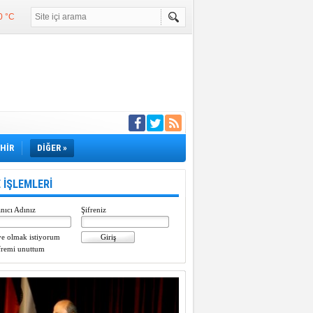
0 °C
°C
°C
e girdi
EHİR
DİĞER »
 İŞLEMLERİ
nıcı Adınız
Şifreniz
e olmak istiyorum
fremi unuttum
Paylaştı