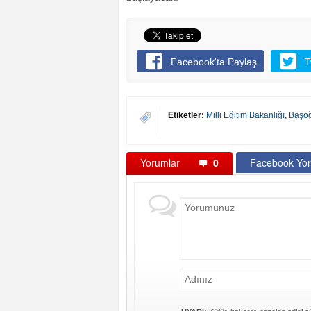
Facebook'ta Paylaş
T
Etiketler:
Milli Eğitim Bakanlığı
,
Başö
Yorumlar
0
Facebook Yor