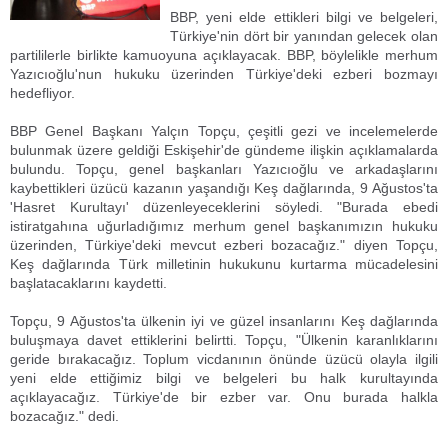
BBP, yeni elde ettikleri bilgi ve belgeleri,
Türkiye'nin dört bir yanından gelecek olan
partililerle birlikte kamuoyuna açıklayacak. BBP, böylelikle merhum
Yazıcıoğlu'nun hukuku üzerinden Türkiye'deki ezberi bozmayı
hedefliyor.
BBP Genel Başkanı Yalçın Topçu, çeşitli gezi ve incelemelerde
bulunmak üzere geldiği Eskişehir'de gündeme ilişkin açıklamalarda
bulundu. Topçu, genel başkanları Yazıcıoğlu ve arkadaşlarını
kaybettikleri üzücü kazanın yaşandığı Keş dağlarında, 9 Ağustos'ta
'Hasret Kurultayı' düzenleyeceklerini söyledi. "Burada ebedi
istiratgahına uğurladığımız merhum genel başkanımızın hukuku
üzerinden, Türkiye'deki mevcut ezberi bozacağız." diyen Topçu,
Keş dağlarında Türk milletinin hukukunu kurtarma mücadelesini
başlatacaklarını kaydetti.
Topçu, 9 Ağustos'ta ülkenin iyi ve güzel insanlarını Keş dağlarında
buluşmaya davet ettiklerini belirtti. Topçu, "Ülkenin karanlıklarını
geride bırakacağız. Toplum vicdanının önünde üzücü olayla ilgili
yeni elde ettiğimiz bilgi ve belgeleri bu halk kurultayında
açıklayacağız. Türkiye'de bir ezber var. Onu burada halkla
bozacağız." dedi.