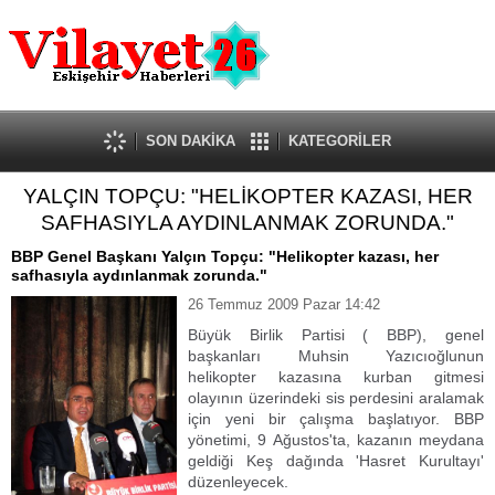
Güncel
Ekonomi
Politika
Eğitim
Sağlık
SON DAKİKA
KATEGORİLER
Spor
YALÇIN TOPÇU: "HELİKOPTER KAZASI, HER
Kültür-Sanat
SAFHASIYLA AYDINLANMAK ZORUNDA."
Dünya
Röportaj
BBP Genel Başkanı Yalçın Topçu: "Helikopter kazası, her
safhasıyla aydınlanmak zorunda."
Tanıtım Yazısı
26 Temmuz 2009 Pazar 14:42
Büyük Birlik Partisi ( BBP), genel
başkanları Muhsin Yazıcıoğlunun
helikopter kazasına kurban gitmesi
olayının üzerindeki sis perdesini aralamak
için yeni bir çalışma başlatıyor. BBP
yönetimi, 9 Ağustos'ta, kazanın meydana
geldiği Keş dağında 'Hasret Kurultayı'
düzenleyecek.