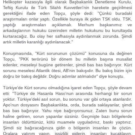
Helikopter kazasıyla ilgili olarak Başbakanlık Denetleme Kurulu,
Teftiş Kurulu ile Türk Silahlı Kuvvetleri'nin harekete geçirilmesi
gerektiğini ifade eden Topçu, şöyle dedi: "Çünkü buradaki
araştırmaları onlar yaptı. Özellikle buraya ilk giden TSK oldu. TSK,
yaptığı araştırmaları açıklamalı. Merhum başkanımız ve
arkadaşlarının hukuku üzerinden milletin hukukunu bu kurultayda
kurtaracağız. Bu olay her safhasıyla aydınlanmak zorunda. Şimdi
artık milletin karanlığı aydınlanacak."
Konuşmasında, "Kürt sorununun çözümü" konusuna da değinen
Topçu, "PKK terörünü bir dönem bu milletin başına musallat
edenler, meseleyi bugüne getirenler, şimdi bas bas bağırıyor. Kürt
sorunu meselesi Atlantik ötesi, AB'nin bakışıdır. Bu bakış bizim için
doğru bir bakış değildir. Doğru adımlar atılmalıdır" diye konuştu.
Türkiye'de Kürt sorunu olmadığına işaret eden Topçu, şöyle devam
etti: "Türkiye de Hasanla Haso'nun arasında herhangi bir sorun
yoktur. Türkiye'deki asıl sorun, bu sorunu var gibi ortaya atanlardır.
Apo'nun dosyasını Başbakanlıkta, orda, burada saklayanlar, şimdi
bas bas bağırıyor. Yahu niye bağırıyorsunuz. Zaten bunu sorun
haline getiren, sorun yapanlar sizsiniz. Geçmişte bazı bölgelerde
insanları öldürttünüz, kötü muamele uyguladınız, baskı yaptınız.
Şimdi siz bağıracağınıza gidin o bölgenin insanları ile çözün.
Oralara yatırım yapın, işsizliği giderin, insanları kucaklayın,