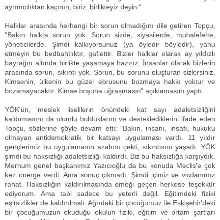
ayrımcılıktan kaçının, biriz, birlikteyiz deyin."
Halklar arasında herhangi bir sorun olmadığını dile getiren Topçu,
"Bakın halkta sorun yok. Sorun sizde, siyasilerde, muhalefette,
yöneticilerde. Şimdi kalkıyorsunuz (ya öyledir böyledir), yahu
etmeyin bu bedbahtlıktır, gaflettir. Bizler halklar olarak ay yıldızlı
bayrağın altında birlikte yaşamaya hazırız. İnsanlar olarak bizlerin
arasında sorun, sıkıntı yok. Sorun, bu sorunu oluşturan sizlersiniz.
Kimsenin, ülkenin bu güzel ebrusunu bozmaya hakkı yoktur ve
bozamayacaktır. Kimse boşuna uğraşmasın" açıklamasını yaptı.
YÖK'ün, meslek liselilerin önündeki kat sayı adaletsizliğini
kaldırmasını da olumlu bulduklarını ve desteklediklerini ifade eden
Topçu, sözlerine şöyle devam etti: "Bakın, insanı, insafı, hukuku
olmayan antidemokratik bir katsayı uygulaması vardı. 11 yıldır
gençlerimiz bu uygulamanın azabını çekti, sıkıntısını yaşadı. YÖK
şimdi bu haksızlığı adaletsizliği kaldırdı. Biz bu haksızlığa karşıydık.
Merhum genel başkanımız Yazıcıoğlu da bu konuda Meclis'e çok
kez önerge verdi. Ama sonuç çıkmadı. Şimdi içimiz ve vicdanımız
rahat. Haksızlığın kaldırılmasında emeği geçen herkese teşekkür
ediyorum. Ama tabi sadece bu yeterli değil. Eğitimdeki fiziki
eşitsizlikler de kaldırılmalı. Ağrıdaki bir çocuğumuz ile Eskişehir'deki
bir çocuğumuzun okuduğu okulun fiziki, eğitim ve ortam şartları