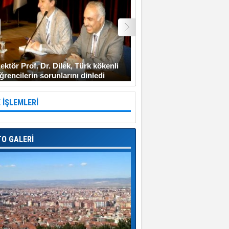
ektör Prof. Dr. Dilek, Türk kökenli
Şehit Uzman Çavuş Gen
ğrencilerin sorunlarını dinledi
Diyarbakır’a gitmeyi ken
 İŞLEMLERİ
TO GALERİ