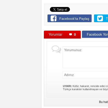
Facebook'ta Paylaş
T
Yorumlar
0
Facebook Yor
UYARI:
Küfür, hakaret, rencide edici cü
Türkçe karakter kullanılmayan ve büyü
Bu hab