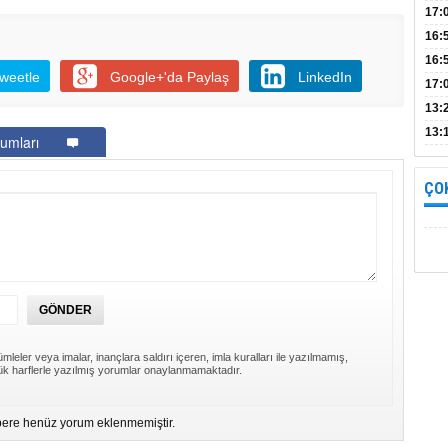
Bul
17:
alın
16:
İnc
16:
weetle
Google+'da Paylaş
LinkedIn
17:
Başa
13:
13:
umları
yara
ÇO
mleler veya imalar, inançlara saldırı içeren, imla kuralları ile yazılmamış,
k harflerle yazılmış yorumlar onaylanmamaktadır.
ere henüz yorum eklenmemiştir.