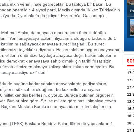
daha etkin verimli hale getirecektir. Bu tabloya bir bakın. Bu
dan önemlidir. 4 siyasi parti, Meclis dışında ilk kez Türkiye'nin
Es
sa'ya da Diyarbakır'a da gidiyor. Erzurum'a, Gaziantep'e,
ı Mahmut Arslan da anayasa macerasının önemli dönüm
lan, "Yeni anayasaya acilen ihtiyacımız olduğu ortadadır. Bu 1
ın katılımını sağlayacak anayasa süreci başladı. Bu süreci
ilerimize teşekkür ediyorum. Halkın talebine uygun anayasanın
an, elitlerin önümüze koyduğu anayasa değil, halkın taleplerini
SO
lcu demokratik anayasaya sahip olmak için tarihi fırsat sizin
Bu fırsatı elimizden almaya kalkışanlara imkan vermeyelim. Bu
 anayasa istiyoruz." dedi.
17:
sahi
17:
u de bugüne kadar yapılan anayasalarda padişahların,
Yılı
17:
etçilerin söz sahibi olduğunu, bu kez milletin anayasa
İlko
12:
illet kendisi belirlesin, diyoruz. Burada bulunan örgütlerin
ar. Bunlar bize göre. Siz ise millete göre nasıl olmalıya cevap
12:
l Başkanı Mustafa Kumlu ise anayasada milletin taleplerinin
Mazb
16:
16:
uğu
syonu (TESK) Başkanı Bendevi Palandöken de yapılanların 1
18:
17: