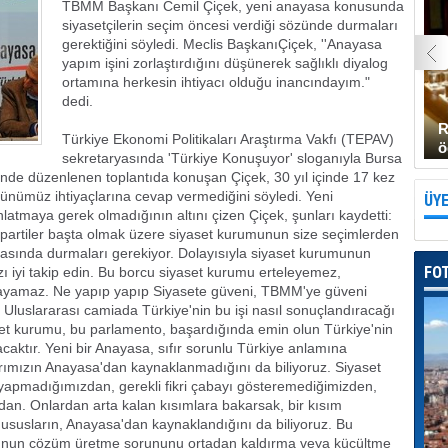
TBMM Başkanı Cemil Çiçek, yeni anayasa konusunda
siyasetçilerin seçim öncesi verdiği sözünde durmaları
gerektiğini söyledi. Meclis BaşkanıÇiçek, ''Anayasa
yapım işini zorlaştırdığını düşünerek sağlıklı diyalog
ortamına herkesin ihtiyacı olduğu inancındayım."
dedi.
R
Türkiye Ekonomi Politikaları Araştırma Vakfı (TEPAV)
ö
sekretaryasında 'Türkiye Konuşuyor' sloganıyla Bursa
nde düzenlenen toplantıda konuşan Çiçek, 30 yıl içinde 17 kez
ünümüz ihtiyaçlarına cevap vermediğini söyledi. Yeni
ÜYE
atmaya gerek olmadığının altını çizen Çiçek, şunları kaydetti:
artiler başta olmak üzere siyaset kurumunun size seçimlerden
kasında durmaları gerekiyor. Dolayısıyla siyaset kurumunun
FO
ızı iyi takip edin. Bu borcu siyaset kurumu erteleyemez,
yamaz. Ne yapıp yapıp Siyasete güveni, TBMM'ye güveni
 Uluslararası camiada Türkiye'nin bu işi nasıl sonuçlandıracağı
set kurumu, bu parlamento, başardığında emin olun Türkiye'nin
nacaktır. Yeni bir Anayasa, sıfır sorunlu Türkiye anlamına
larımızın Anayasa'dan kaynaklanmadığını da biliyoruz. Siyaset
 yapmadığımızdan, gerekli fikri çabayı gösteremediğimizden,
n. Onlardan arta kalan kısımlara bakarsak, bir kısım
susların, Anayasa'dan kaynaklandığını da biliyoruz. Bu
munun çözüm üretme sorununu ortadan kaldırma veya küçültme