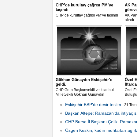
CHP’de kurultay çağrısı PM’ye
AK Par
taşındı
görevd
CHP’de kurultay çağrısı PM’ye taşındı
AK Part
alındı
Gökhan Günaydın Eskişehir’e
Özel E
geldi.
İftard
CHP Grup Başkanvekili ve İstanbul
Özel Es
Milletvekili Gökhan Günaydın
Buluşt
Eskişehir’e geldi.
Eskişehir BBP'de devir teslim
21 Tem
Başkan Altepe: Ramazan'da ihtiyaç s
CHP Bursa İl Başkanı Çelik: Ramazan
15:24
Özgen Keskin, kadın muhtarları ağırl