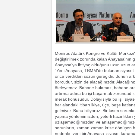
Meniros Atatürk Kongre ve Kültür Merkezi'
değiştirilmek zorunda kalan Anayasa'nın g
Anayasa'ya ihtiyaç olduğunu uzun uzun anl
"Yeni Anayasa, TBMM'de bulunan siyaset p
önce verdikleri sözün gereğidir. Bunun ar
borcudur, sizin de alacağınızdır. Alacağın
öteleyemez. Bahane bulamaz, bahane ara
artırma adına bu işi başarmak zorundadır.
merak konusudur. Dolayısıyla bu işi, siya
her alandaki itibarı ikiye, üçe, beşe katla
gelmiyor. Bunu biliyoruz. Bir kısım sorun
yapma yöntemimizden, yeterli hazırlıkları
uzlaşamadığımızdan ve anlaşamadığımızda
sorunların, zaman zaman krize dönüşen hu
nedenle, yeni bir Anayasa, siyaset kuru