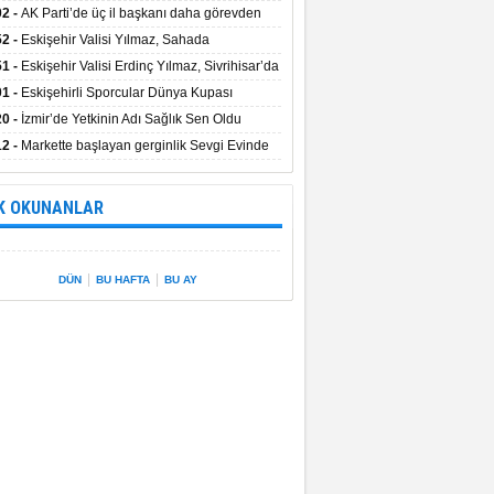
uştu
02 -
AK Parti’de üç il başkanı daha görevden
dı
52 -
Eskişehir Valisi Yılmaz, Sahada
elemelerde Bulundu
51 -
Eskişehir Valisi Erdinç Yılmaz, Sivrihisar’da
01 -
Eskişehirli Sporcular Dünya Kupası
rılarını Vali Yılmaz’la Paylaştı
20 -
İzmir’de Yetkinin Adı Sağlık Sen Oldu
12 -
Markette başlayan gerginlik Sevgi Evinde
 sardı.
K OKUNANLAR
|
|
DÜN
BU HAFTA
BU AY