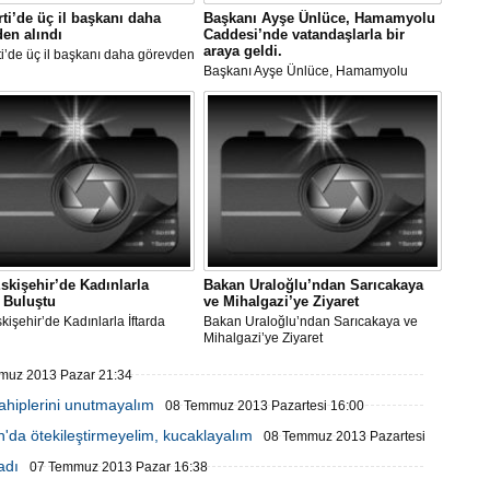
ti’de üç il başkanı daha
Başkanı Ayşe Ünlüce, Hamamyolu
en alındı
Caddesi’nde vatandaşlarla bir
araya geldi.
i’de üç il başkanı daha görevden
Başkanı Ayşe Ünlüce, Hamamyolu
Caddesi’nde vatandaşlarla bir araya
geldi.
skişehir’de Kadınlarla
Bakan Uraloğlu’ndan Sarıcakaya
a Buluştu
ve Mihalgazi’ye Ziyaret
kişehir’de Kadınlarla İftarda
Bakan Uraloğlu’ndan Sarıcakaya ve
u
Mihalgazi’ye Ziyaret
muz 2013 Pazar 21:34
ahiplerini unutmayalım
08 Temmuz 2013 Pazartesi 16:00
'da ötekileştirmeyelim, kucaklayalım
08 Temmuz 2013 Pazartesi
adı
07 Temmuz 2013 Pazar 16:38