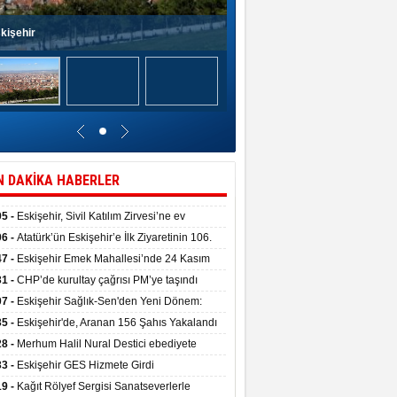
kişehir
N DAKİKA HABERLER
05 -
Eskişehir, Sivil Katılım Zirvesi’ne ev
pliği yaptı.
06 -
Atatürk’ün Eskişehir’e İlk Ziyaretinin 106.
 Törenle Kutlandı
47 -
Eskişehir Emek Mahallesi’nde 24 Kasım
kulu törenle hizmete girdi
31 -
CHP’de kurultay çağrısı PM’ye taşındı
07 -
Eskişehir Sağlık-Sen'den Yeni Dönem:
ata Teslim Alındı
35 -
Eskişehir'de, Aranan 156 Şahıs Yakalandı
28 -
Merhum Halil Nural Destici ebediyete
rlandı
33 -
Eskişehir GES Hizmete Girdi
19 -
Kağıt Rölyef Sergisi Sanatseverlerle