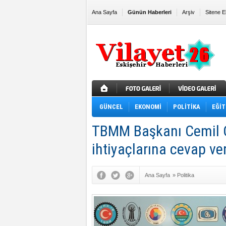
Ana Sayfa
Günün Haberleri
Arşiv
Sitene E
GÜNCEL
EKONOMİ
POLİTİKA
EĞİT
TBMM Başkanı Cemil 
ihtiyaçlarına cevap ve
Ana Sayfa
»
Politika