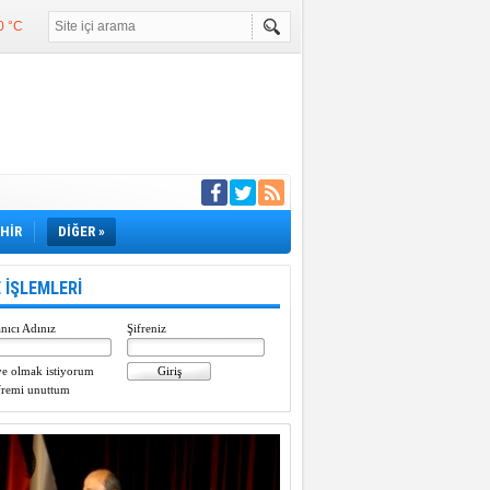
0 °C
°C
°C
e girdi
EHİR
DİĞER »
 İŞLEMLERİ
nıcı Adınız
Şifreniz
e olmak istiyorum
fremi unuttum
Paylaştı