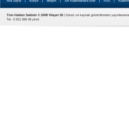
|
|
|
|
|
Ana Sayfa
Künye
İletişim
Sık Kullanılanlara Ekle
RSS
Kullanı
Tüm Hakları Saklıdır © 2008 Vilayet 26
| İzinsiz ve kaynak gösterilmeden yayınlanama
Tel : 0 551 996 46 yirmi