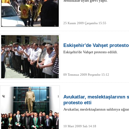
Sendikalar uyarı grevi yaptı.
25 Kasım 2009 Çarşamba 15:55
Eskişehir'de Vahşet protesto 
Eskişehir'de Vahşet protesto edildi.
09 Temmuz 2009 Perşembe 15:12
Avukatlar, meslektaşlarının 
protesto etti
Avukatlar, meslektaşlarının saldırıya uğram
10 Mart 2009 Salı 14:18