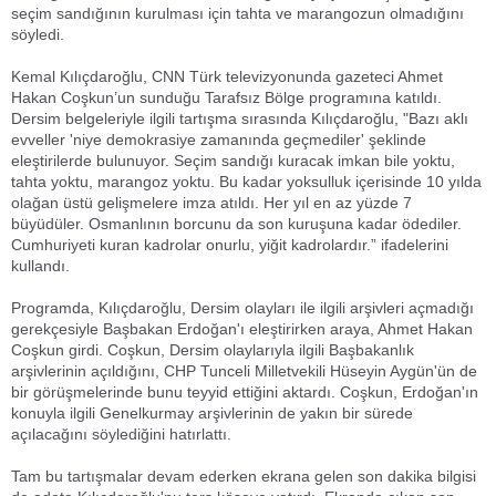
seçim sandığının kurulması için tahta ve marangozun olmadığını
söyledi.
Kemal Kılıçdaroğlu, CNN Türk televizyonunda gazeteci Ahmet
Hakan Coşkun’un sunduğu Tarafsız Bölge programına katıldı.
Dersim belgeleriyle ilgili tartışma sırasında Kılıçdaroğlu, "Bazı aklı
evveller 'niye demokrasiye zamanında geçmediler' şeklinde
eleştirilerde bulunuyor. Seçim sandığı kuracak imkan bile yoktu,
tahta yoktu, marangoz yoktu. Bu kadar yoksulluk içerisinde 10 yılda
olağan üstü gelişmelere imza atıldı. Her yıl en az yüzde 7
büyüdüler. Osmanlının borcunu da son kuruşuna kadar ödediler.
Cumhuriyeti kuran kadrolar onurlu, yiğit kadrolardır.” ifadelerini
kullandı.
Programda, Kılıçdaroğlu, Dersim olayları ile ilgili arşivleri açmadığı
gerekçesiyle Başbakan Erdoğan'ı eleştirirken araya, Ahmet Hakan
Coşkun girdi. Coşkun, Dersim olaylarıyla ilgili Başbakanlık
arşivlerinin açıldığını, CHP Tunceli Milletvekili Hüseyin Aygün'ün de
bir görüşmelerinde bunu teyyid ettiğini aktardı. Coşkun, Erdoğan'ın
konuyla ilgili Genelkurmay arşivlerinin de yakın bir sürede
açılacağını söylediğini hatırlattı.
Tam bu tartışmalar devam ederken ekrana gelen son dakika bilgisi