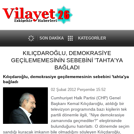
Güncel
Ekonomi
Politika
Eğitim
Sağlık
SON DAKİKA
KATEGORİLER
Spor
KILIÇDAROĞLU, DEMOKRASİYE
Kültür-Sanat
GEÇİLEMEMESİNİN SEBEBİNİ 'TAHTA'YA
Dünya
BAĞLADI
Röportaj
Kılıçdaroğlu, demokrasiye geçilememesinin sebebini 'tahta'ya
Tanıtım Yazısı
bağladı
02 Şubat 2012 Perşembe 15:52
Cumhuriyet Halk Partisi (CHP) Genel
Başkanı Kemal Kılıçdaroğlu, atıldığı bir
televizyon programında bazı kişilerin tek
partili dönemle ilgili, “Niye demokrasiye
zamanında geçmediler?” eleştirisinde
bulunduğunu hatırlattı. O dönemde seçim
sandığı kuracak imkanın bile olmadığını söyleyen Kılıçdaroğlu,