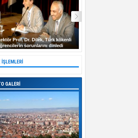
ektör Prof. Dr. Dilek, Türk kökenli
Şehit Uzman Çavuş Gen
ğrencilerin sorunlarını dinledi
Diyarbakır’a gitmeyi ken
 İŞLEMLERİ
TO GALERİ