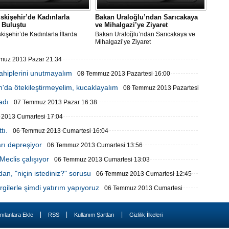
skişehir’de Kadınlarla
Bakan Uraloğlu’ndan Sarıcakaya
a Buluştu
ve Mihalgazi’ye Ziyaret
kişehir’de Kadınlarla İftarda
Bakan Uraloğlu’ndan Sarıcakaya ve
u
Mihalgazi’ye Ziyaret
muz 2013 Pazar 21:34
ahiplerini unutmayalım
08 Temmuz 2013 Pazartesi 16:00
'da ötekileştirmeyelim, kucaklayalım
08 Temmuz 2013 Pazartesi
adı
07 Temmuz 2013 Pazar 16:38
2013 Cumartesi 17:04
tı.
06 Temmuz 2013 Cumartesi 16:04
arı depreşiyor
06 Temmuz 2013 Cumartesi 13:56
eclis çalışıyor
06 Temmuz 2013 Cumartesi 13:03
n, "niçin istediniz?" sorusu
06 Temmuz 2013 Cumartesi 12:45
gilerle şimdi yatırım yapıyoruz
06 Temmuz 2013 Cumartesi
|
|
|
nılanlara Ekle
RSS
Kullanım Şartları
Gizlilik İlkeleri