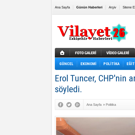
Ana Sayfa
Günün Haberleri
Arşiv
Sitene E
GÜNCEL
EKONOMİ
POLİTİKA
EĞİT
Erol Tuncer, CHP'nin a
söyledi.
Ana Sayfa
»
Politika