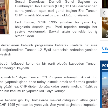
Sosyal Demokrasi Derneği Genel Başkanı ve
Cumhuriyet Halk Partisi'ni (CHP) 12 Eylül darbesinden
sonra yeniden açan eski genel başkan Erol Tuncer,
CHP'nin artık bölgesel bir parti olduğunu söyledi.
Erol Tuncer, "CHP 1995 yılından bu yana kıyı
bölgelerin dışında yok. Parti tepeden tırnağa her
R
şeyiyle yenilenmeli. Baykal gitsin demekle bu iş
ö
olmaz." dedi.
 düzenlenen kahvaltı programına katılarak üyelerle bir süre
ÜYE
leri değerlendiren Tuncer, 12 Eylül darbesinin ardından yeniden
eştirdi.
 bugün bölgesel konumda bir parti olduğu kaydeden Tuncer,
FO
enmediğini kaydetti.
i yapmalıdır." diyen Tuncer, "CHP oyunu artırmıştır. Ancak, bu
sadı yapmak içinde önce tarlayı ekmek, emek sarf etmek gerekir.
iş çözülmez. CHP dipten doruğa kadar yenilenmelidir. Tüzük ve
nının katılımı ile yapılmalıdır." diye konuştu.
 Akdeniz gibi kıyı bölgelerde mevcut olduğunun altını çizen
e CHP 1995 yılından bu yana yok. Son yerel seçimlerde kapatılan