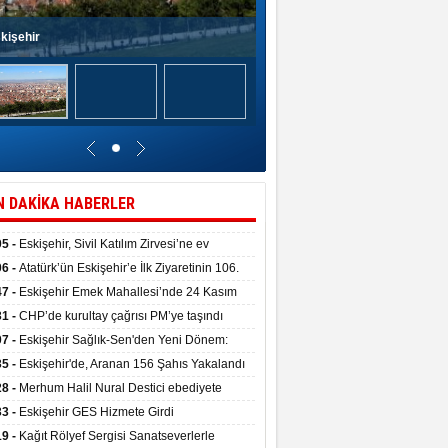
kişehir
N DAKİKA HABERLER
05 -
Eskişehir, Sivil Katılım Zirvesi’ne ev
pliği yaptı.
06 -
Atatürk’ün Eskişehir’e İlk Ziyaretinin 106.
 Törenle Kutlandı
47 -
Eskişehir Emek Mahallesi’nde 24 Kasım
kulu törenle hizmete girdi
31 -
CHP’de kurultay çağrısı PM’ye taşındı
07 -
Eskişehir Sağlık-Sen'den Yeni Dönem:
ata Teslim Alındı
35 -
Eskişehir'de, Aranan 156 Şahıs Yakalandı
28 -
Merhum Halil Nural Destici ebediyete
rlandı
33 -
Eskişehir GES Hizmete Girdi
19 -
Kağıt Rölyef Sergisi Sanatseverlerle