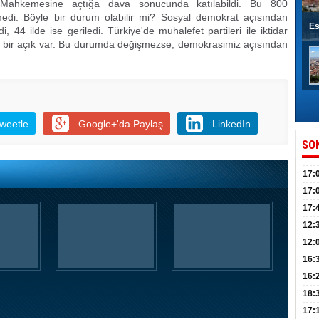
 Mahkemesine açtığa dava sonucunda katılabildi. Bu 800
di. Böyle bir durum olabilir mi? Sosyal demokrat açısından
Es
 44 ilde ise geriledi. Türkiye'de muhalefet partileri ile iktidar
a bir açık var. Bu durumda değişmezse, demokrasimiz açısından
weetle
Google+'da Paylaş
LinkedIn
SO
17:
sahi
17:
Yılı
17:
İlko
12:
12:
Mazb
16:
16:
uğu
18:
17: