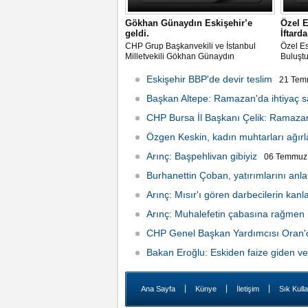
Gökhan Günaydın Eskişehir’e
Özel E
geldi.
İftard
CHP Grup Başkanvekili ve İstanbul
Özel Es
Milletvekili Gökhan Günaydın
Buluşt
Eskişehir’e geldi.
Eskişehir BBP'de devir teslim
21 Tem
Başkan Altepe: Ramazan'da ihtiyaç s
CHP Bursa İl Başkanı Çelik: Ramazan
15:24
Özgen Keskin, kadın muhtarları ağırl
Arınç: Başpehlivan gibiyiz
06 Temmuz 
Burhanettin Çoban, yatırımlarını anlat
Arınç: Mısır'ı gören darbecilerin kanl
Arınç: Muhalefetin çabasına rağmen M
CHP Genel Başkan Yardımcısı Oran'da
Bakan Eroğlu: Eskiden faize giden ver
12:42
|
|
|
Ana Sayfa
Künye
İletişim
Sık Kulla