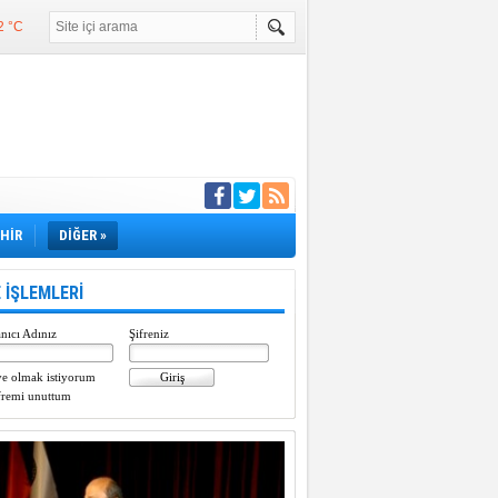
2 °C
°C
°C
e girdi
EHİR
DİĞER »
 İŞLEMLERİ
nıcı Adınız
Şifreniz
e olmak istiyorum
fremi unuttum
Paylaştı