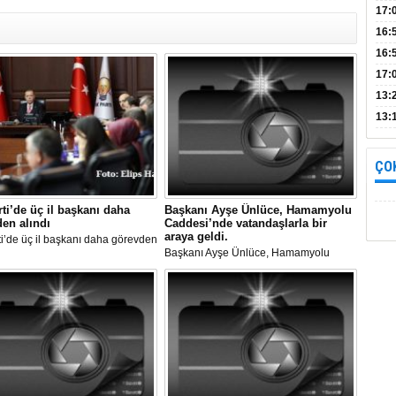
Bul
17:
alın
16:
İnc
16:
17:
Başa
13:
13:
yara
ÇO
ti’de üç il başkanı daha
Başkanı Ayşe Ünlüce, Hamamyolu
en alındı
Caddesi’nde vatandaşlarla bir
araya geldi.
i’de üç il başkanı daha görevden
Başkanı Ayşe Ünlüce, Hamamyolu
Caddesi’nde vatandaşlarla bir araya
geldi.