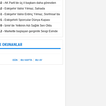
uştu
02 -
AK Parti’de üç il başkanı daha görevden
dı
52 -
Eskişehir Valisi Yılmaz, Sahada
elemelerde Bulundu
51 -
Eskişehir Valisi Erdinç Yılmaz, Sivrihisar’da
01 -
Eskişehirli Sporcular Dünya Kupası
rılarını Vali Yılmaz’la Paylaştı
20 -
İzmir’de Yetkinin Adı Sağlık Sen Oldu
12 -
Markette başlayan gerginlik Sevgi Evinde
 sardı.
K OKUNANLAR
|
|
DÜN
BU HAFTA
BU AY