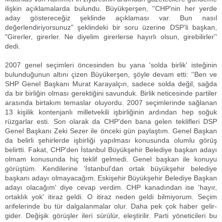
ilişkin açıklamalarda bulundu. Büyükşerşen, ''CHP'nin her yerde
aday göstereceğiz şeklinde açıklaması var. Bun nasıl
değerlendiriyorsunuz" şeklindeki bir soru üzerine DSP'li başkan,
"Girerler, girerler. Ne diyelim girerlerse hayırlı olsun, girebilirler''
dedi.
2007 genel seçimleri öncesinden bu yana 'solda birlik' isteğinin
bulunduğunun altını çizen Büyükerşen, şöyle devam etti: ''Ben ve
SHP Genel Başkanı Murat Karayalçın, sadece solda değil, sağda
da bir birliğin olması gerektiğini savunduk. Birlik neticesinde partiler
arasında birtakım temaslar oluyordu. 2007 seçimlerinde sağlanan
13 kişilik kontenjanlı milletvekili işbirliğinin ardından hep soğuk
rüzgarlar esti. Son olarak da CHP'den bana gelen teklifleri DSP
Genel Başkanı Zeki Sezer ile önceki gün paylaştım. Genel Başkan
da belirli şehirlerde işbirliği yapılması konusunda olumlu görüş
belirtti. Fakat, CHP'den İstanbul Büyükşehir Belediye başkan adayı
olmam konusunda hiç teklif gelmedi. Genel başkan ile konuyu
görüştüm. Kendilerine 'İstanbul'dan ortak büyükşehir belediye
başkanı adayı olmayacağım. Eskişehir Büyükşehir Belediye Başkan
adayı olacağım' diye cevap verdim. CHP kanadından ise 'hayır,
ortaklık yok' itiraz geldi. O itiraz neden geldi bilmiyorum. Seçim
arifelerinde bu tür dalgalanmalar olur. Daha pek çok haber gelir-
gider. Değişik görüşler ileri sürülür, eleştirilir. Parti yöneticileri bu