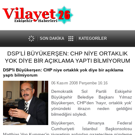
Güncel
Ekonomi
Politika
Eğitim
Sağlık
SON DAKİKA
KATEGORİLER
Spor
DSP'Lİ BÜYÜKERŞEN: CHP NİYE ORTAKLIK
Kültür-Sanat
YOK DİYE BİR AÇIKLAMA YAPTI BİLMİYORUM
Dünya
Röportaj
DSP'li Büyükerşen: CHP niye ortaklık yok diye bir açıklama
yaptı bilmiyorum
Tanıtım Yazısı
06 Kasım 2008 Perşembe 16:16
Demokratik Sol Partili Eskişehir
Büyükşehir Belediye Başkanı Yılmaz
Büyükerşen, CHP'den 'hayır, ortaklık yok'
yönündeki itirazın neden geldiğini
bilmediğini söyledi.
Büyükerşen, Almanya Federal
Cumhuriyeti İstanbul Başkonsolosu
Matthias Von Kummer'in ziyaretinin ardından gazetecilere gündeme