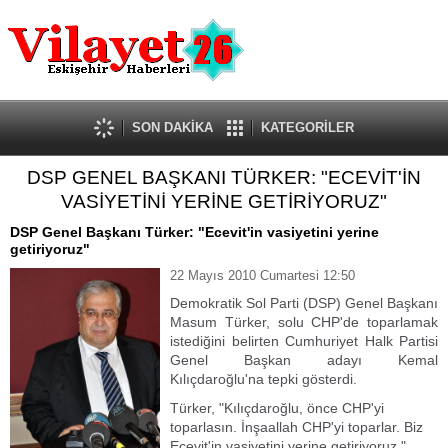
Güncel
Ekonomi
Politika
Eğitim
Sağlık
SON DAKİKA
KATEGORİLER
Spor
DSP GENEL BAŞKANI TÜRKER: "ECEVİT'İN
Kültür-Sanat
VASİYETİNİ YERİNE GETİRİYORUZ"
Dünya
Röportaj
DSP Genel Başkanı Türker: "Ecevit'in vasiyetini yerine
getiriyoruz"
Tanıtım Yazısı
22 Mayıs 2010 Cumartesi 12:50
Demokratik Sol Parti (DSP) Genel Başkanı
Masum Türker, solu CHP'de toparlamak
istediğini belirten Cumhuriyet Halk Partisi
Genel Başkan adayı Kemal
Kılıçdaroğlu'na tepki gösterdi.
Türker, "Kılıçdaroğlu, önce CHP'yi
toparlasın. İnşaallah CHP'yi toparlar. Biz
Ecevit'in vasiyetini yerine getiriyoruz."