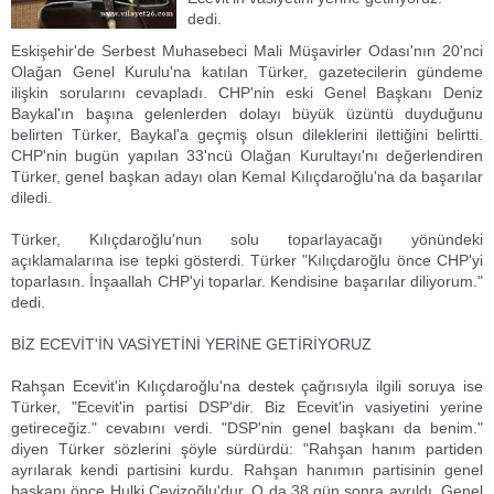
dedi.
Eskişehir'de Serbest Muhasebeci Mali Müşavirler Odası'nın 20'nci
Olağan Genel Kurulu'na katılan Türker, gazetecilerin gündeme
ilişkin sorularını cevapladı. CHP'nin eski Genel Başkanı Deniz
Baykal'ın başına gelenlerden dolayı büyük üzüntü duyduğunu
belirten Türker, Baykal'a geçmiş olsun dileklerini ilettiğini belirtti.
CHP'nin bugün yapılan 33'ncü Olağan Kurultayı'nı değerlendiren
Türker, genel başkan adayı olan Kemal Kılıçdaroğlu'na da başarılar
diledi.
Türker, Kılıçdaroğlu'nun solu toparlayacağı yönündeki
açıklamalarına ise tepki gösterdi. Türker "Kılıçdaroğlu önce CHP'yi
toparlasın. İnşaallah CHP'yi toparlar. Kendisine başarılar diliyorum."
dedi.
BİZ ECEVİT'İN VASİYETİNİ YERİNE GETİRİYORUZ
Rahşan Ecevit'in Kılıçdaroğlu'na destek çağrısıyla ilgili soruya ise
Türker, "Ecevit'in partisi DSP'dir. Biz Ecevit'in vasiyetini yerine
getireceğiz." cevabını verdi. "DSP'nin genel başkanı da benim."
diyen Türker sözlerini şöyle sürdürdü: "Rahşan hanım partiden
ayrılarak kendi partisini kurdu. Rahşan hanımın partisinin genel
başkanı önce Hulki Cevizoğlu'dur. O da 38 gün sonra ayrıldı. Genel