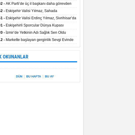
uştu
02 -
AK Parti’de üç il başkanı daha görevden
dı
52 -
Eskişehir Valisi Yılmaz, Sahada
elemelerde Bulundu
51 -
Eskişehir Valisi Erdinç Yılmaz, Sivrihisar’da
01 -
Eskişehirli Sporcular Dünya Kupası
rılarını Vali Yılmaz’la Paylaştı
20 -
İzmir’de Yetkinin Adı Sağlık Sen Oldu
12 -
Markette başlayan gerginlik Sevgi Evinde
 sardı.
K OKUNANLAR
|
|
DÜN
BU HAFTA
BU AY