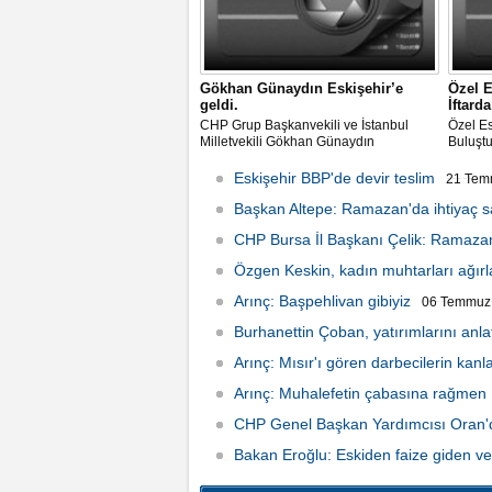
Gökhan Günaydın Eskişehir’e
Özel E
geldi.
İftard
CHP Grup Başkanvekili ve İstanbul
Özel Es
Milletvekili Gökhan Günaydın
Buluşt
Eskişehir’e geldi.
Eskişehir BBP'de devir teslim
21 Tem
Başkan Altepe: Ramazan'da ihtiyaç s
CHP Bursa İl Başkanı Çelik: Ramazan
15:24
Özgen Keskin, kadın muhtarları ağırl
Arınç: Başpehlivan gibiyiz
06 Temmuz 
Burhanettin Çoban, yatırımlarını anlat
Arınç: Mısır'ı gören darbecilerin kanl
Arınç: Muhalefetin çabasına rağmen M
CHP Genel Başkan Yardımcısı Oran'da
Bakan Eroğlu: Eskiden faize giden ver
12:42