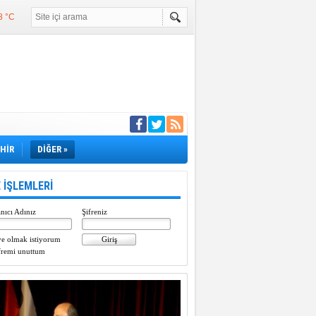
8 °C
°C
°C
e girdi
EHİR
DİĞER »
 İŞLEMLERİ
nıcı Adınız
Şifreniz
e olmak istiyorum
fremi unuttum
Paylaştı