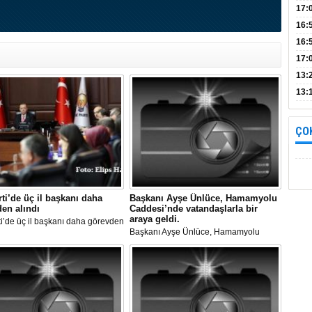
Bul
17:
alın
16:
İnc
16:
17:
Başa
13:
13:
yara
ÇO
ti’de üç il başkanı daha
Başkanı Ayşe Ünlüce, Hamamyolu
en alındı
Caddesi’nde vatandaşlarla bir
araya geldi.
i’de üç il başkanı daha görevden
Başkanı Ayşe Ünlüce, Hamamyolu
Caddesi’nde vatandaşlarla bir araya
geldi.