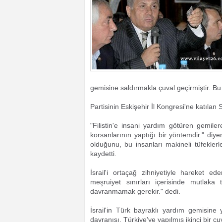
gemisine saldırmakla çuval geçirmiştir. Bu
Partisinin Eskişehir İl Kongresi'ne katıla
"Filistin'e insani yardım götüren gemile
korsanlarının yaptığı bir yöntemdir." di
olduğunu, bu insanları makineli tüfekl
kaydetti.
İsrail'i ortaçağ zihniyetiyle hareket 
meşruiyet sınırları içerisinde mutlaka
davranmamak gerekir." dedi.
İsrail'in Türk bayraklı yardım gemisine
davranışı, Türkiye'ye yapılmış ikinci bir 