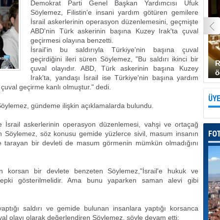
Demokrat Parti Genel Başkan Yardımcısı Ufuk
Söylemez, Filistin'e insani yardım götüren gemilere
İsrail askerlerinin operasyon düzenlemesini, geçmişte
ABD'nin Türk askerinin başına Kuzey Irak'ta çuval
geçirmesi olayına benzetti.
İsrail'in bu saldırıyla Türkiye'nin başına çuval
geçirdiğini ileri süren Söylemez, "Bu saldırı ikinci bir
R
çuval olayıdır. ABD, Türk askerinin başına Kuzey
ö
Irak'ta, yandaşı İsrail ise Türkiye'nin başına yardım
 çuval geçirme kanlı olmuştur." dedi.
ÜYE
n Söylemez, gündeme ilişkin açıklamalarda bulundu.
re İsrail askerlerinin operasyon düzenlemesi, vahşi ve ortaçağ
FO
yen Söylemez, söz konusu gemide yüzlerce sivil, masum insanın
erle tarayan bir devleti de masum görmenin mümkün olmadığını
eden korsan bir devlete benzeten Söylemez,"İsrail'e hukuk ve
 tepki gösterilmelidir. Ama bunu yaparken saman alevi gibi
 yaptığı saldırı ve gemide bulunan insanlara yaptığı korsanca
çuval olayı olarak değerlendiren Söylemez, şöyle devam etti: