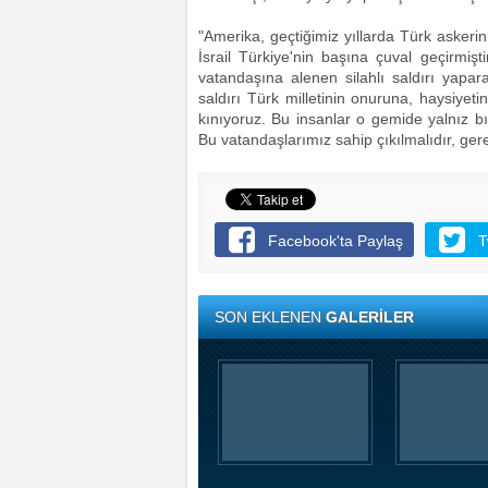
"Amerika, geçtiğimiz yıllarda Türk askeri
İsrail Türkiye'nin başına çuval geçirmişt
vatandaşına alenen silahlı saldırı yapar
saldırı Türk milletinin onuruna, haysiyet
kınıyoruz. Bu insanlar o gemide yalnız b
Bu vatandaşlarımız sahip çıkılmalıdır, ger
Facebook'ta Paylaş
T
SON EKLENEN
GALERİLER