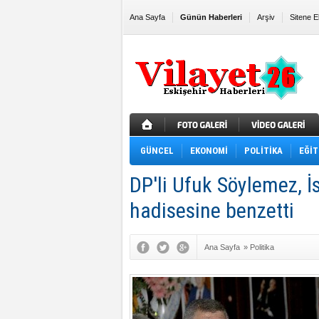
Ana Sayfa
Günün Haberleri
Arşiv
Sitene E
GÜNCEL
EKONOMİ
POLİTİKA
EĞİT
DP'li Ufuk Söylemez, İsr
hadisesine benzetti
Ana Sayfa
»
Politika