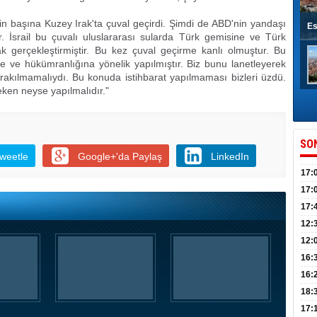
nin başına Kuzey Irak'ta çuval geçirdi. Şimdi de ABD'nin yandaşı
Es
ir. İsrail bu çuvalı uluslararası sularda Türk gemisine ve Türk
ak gerçekleştirmiştir. Bu kez çuval geçirme kanlı olmuştur. Bu
ine ve hükümranlığına yönelik yapılmıştır. Biz bunu lanetleyerek
ırakılmamalıydı. Bu konuda istihbarat yapılmaması bizleri üzdü.
eken neyse yapılmalıdır."
SO
weetle
Google+'da Paylaş
LinkedIn
17:
sahi
17:
Yılı
17:
İlko
12:
12:
Mazb
16:
16:
uğu
18:
17: