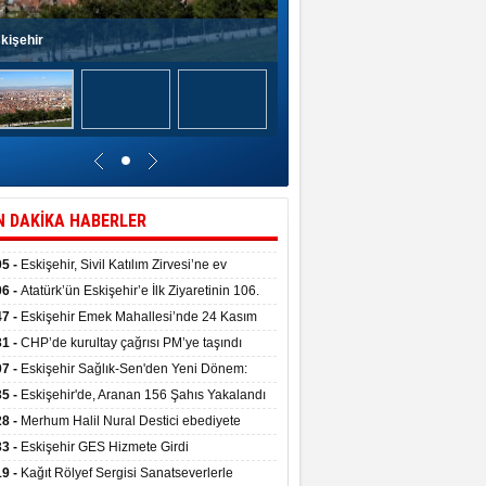
kişehir
N DAKİKA HABERLER
05 -
Eskişehir, Sivil Katılım Zirvesi’ne ev
pliği yaptı.
06 -
Atatürk’ün Eskişehir’e İlk Ziyaretinin 106.
 Törenle Kutlandı
47 -
Eskişehir Emek Mahallesi’nde 24 Kasım
kulu törenle hizmete girdi
31 -
CHP’de kurultay çağrısı PM’ye taşındı
07 -
Eskişehir Sağlık-Sen'den Yeni Dönem:
ata Teslim Alındı
35 -
Eskişehir'de, Aranan 156 Şahıs Yakalandı
28 -
Merhum Halil Nural Destici ebediyete
rlandı
33 -
Eskişehir GES Hizmete Girdi
19 -
Kağıt Rölyef Sergisi Sanatseverlerle