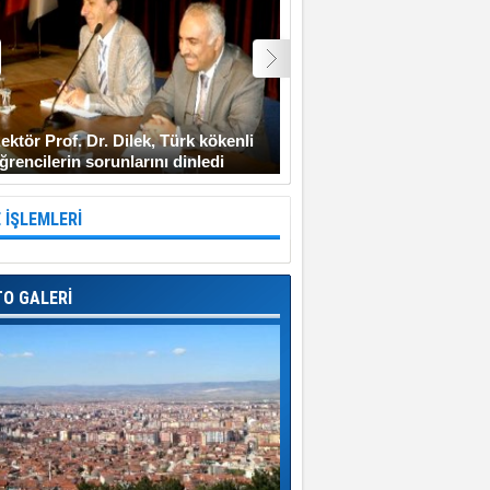
ektör Prof. Dr. Dilek, Türk kökenli
Şehit Uzman Çavuş Gen
ğrencilerin sorunlarını dinledi
Diyarbakır’a gitmeyi ken
 İŞLEMLERİ
TO GALERİ