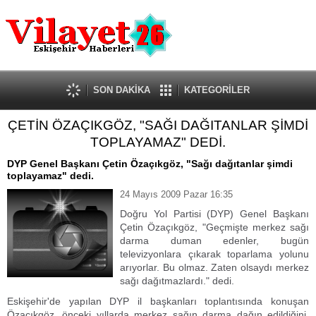
Güncel
Ekonomi
Politika
Eğitim
Sağlık
SON DAKİKA
KATEGORİLER
Spor
ÇETİN ÖZAÇIKGÖZ, "SAĞI DAĞITANLAR ŞİMDİ
Kültür-Sanat
TOPLAYAMAZ" DEDİ.
Dünya
Röportaj
DYP Genel Başkanı Çetin Özaçıkgöz, "Sağı dağıtanlar şimdi
toplayamaz" dedi.
Tanıtım Yazısı
24 Mayıs 2009 Pazar 16:35
Doğru Yol Partisi (DYP) Genel Başkanı
Çetin Özaçıkgöz, "Geçmişte merkez sağı
darma duman edenler, bugün
televizyonlara çıkarak toparlama yolunu
arıyorlar. Bu olmaz. Zaten olsaydı merkez
sağı dağıtmazlardı." dedi.
Eskişehir'de yapılan DYP il başkanları toplantısında konuşan
Özaçıkgöz, önceki yıllarda merkez sağın darma dağın edildiğini,